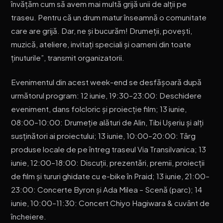
învățăm cum să avem mai multă grijă unii de alții pe
traseu. Pentru că un drum matur înseamnă o comunitate
care are grijă. Dar, ne și bucurăm! Drumeții, povești,
muzică, ateliere, invitați speciali și oameni din toate
ținuturile”, transmit organizatorii.
Evenimentul din acest week-end se desfășoară după
următorul program: 12 iunie, 19:30–23:00: Deschidere
eveniment, dans folcloric și proiecție film; 13 iunie,
08:00–10:00: Drumeție alături de Alin, Tibi Ușeriu și alți
susținători ai proiectului; 13 iunie, 10:00–20:00: Târg
produse locale de pe întreg traseul Via Transilvanica; 13
iunie, 12:00–18:00: Discuții, prezentări, premii, proiecții
de film și tururi ghidate cu e-bike în Praid; 13 iunie, 21:00–
23:00: Concerte Byron și Ada Milea – Scenă (parc); 14
iunie, 10:00–11:30: Concert Chiyo Hagiwara & cuvânt de
încheiere.