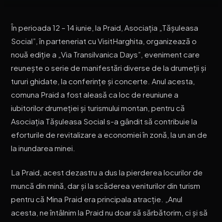
În perioada 12 – 14 iunie, la Praid, Asociația „Tășuleasa
Social”, în parteneriat cu VisitHarghita, organizează o
nouă ediție a „Via Transilvanica Days”, eveniment care
reunește o serie de manifestări diverse de la drumeții și
tururi ghidate, la conferințe și concerte. Anul acesta,
comuna Praid a fost aleasă ca loc de reuniune a
iubitorilor drumeției și turismului montan, pentru că
Asociația Tășuleasa Social s-a gândit să contribuie la
eforturile de revitalizare a economiei în zonă, la un an de
la inundarea minei.
La Praid, acest dezastru a dus la pierderea locurilor de
muncă din mină, dar și la scăderea veniturilor din turism
pentru că Mina Praid era principala atracție. „Anul
acesta, ne întâlnim la Praid nu doar să sărbătorim, ci și să