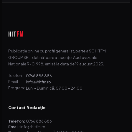
HIT
FM
Publicație online cu profil generalist, parte a SC HITFM
GROUP SRL, deținătoare a Licenței Audiovizuale
Naționale R-CI 998, emisă la data de 19 august 2025.
0766 886 886
Telefon:
info@hitfm.ro
Email:
Luni – Duminică, 07:00 – 24:00
Program:
Contact Redacție
Telefon:
0766 886 886
Email:
info@hitfm.ro