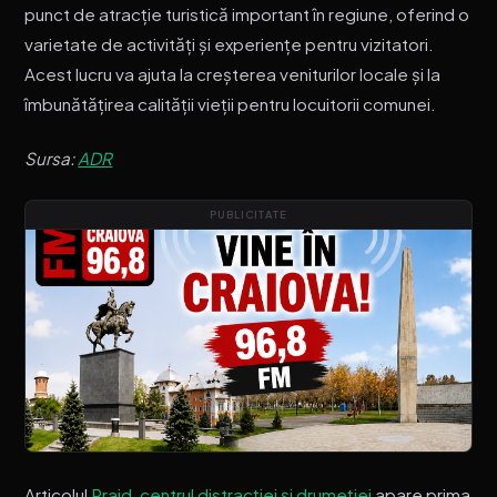
punct de atracție turistică important în regiune, oferind o
varietate de activități și experiențe pentru vizitatori.
Acest lucru va ajuta la creșterea veniturilor locale și la
îmbunătățirea calității vieții pentru locuitorii comunei.
Sursa:
ADR
PUBLICITATE
Articolul
Praid, centrul distracției și drumeției
apare prima