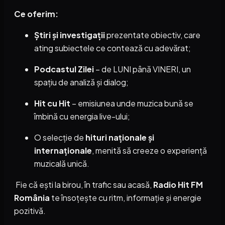
Ce oferim:
Știri și investigații
prezentate obiectiv, care
ating subiectele ce contează cu adevărat;
Podcastul Zilei
– de LUNI până VINERI, un
spațiu de analiză și dialog;
Hit cu Hit
– emisiunea unde muzica bună se
îmbină cu energia live-ului;
O selecție de
hituri naționale și
internaționale
, menită să creeze o experiență
muzicală unică.
Fie că ești la birou, în trafic sau acasă,
Radio Hit FM
România
te însoțește cu ritm, informație și energie
pozitivă.