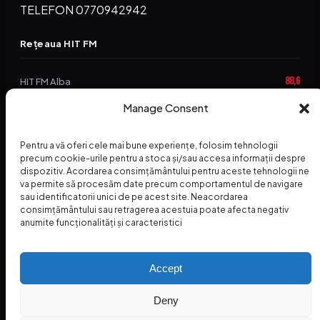
TELEFON 0770942942
Rețeaua HIT FM
88,6
HIT FM Alba
94,2
Manage Consent
HIT FM Brașov
89,5
HIT FM Harghita
Pentru a vă oferi cele mai bune experiențe, folosim tehnologii
94,3
precum cookie-urile pentru a stoca și/sau accesa informații despre
HIT FM Abrud
dispozitiv. Acordarea consimțământului pentru aceste tehnologii ne
va permite să procesăm date precum comportamentul de navigare
95,1
HIT FM Horezu
sau identificatorii unici de pe acest site. Neacordarea
consimțământului sau retragerea acestuia poate afecta negativ
88,2
HIT FM Nehoiu
anumite funcționalități și caracteristici
96,8
HIT FM Dolj
Accept
Deny
© 2026 Radio Hit FM — SC HITFM GROUP SRL
Home
Termeni și Condiții – Premii
Contact
INSPECTORUL HIT