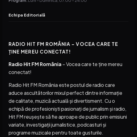
Program:
Luni – Duminică, 07:00 – 24:00
Echipa Editorială
RADIO HIT FM ROMÂNIA – VOCEA CARE TE
ȚINE MEREU CONECTAT!
Radio Hit FM România
– Vocea care te ține mereu
conectat!
Radio Hit FM România este postul de radio care
aduce ascultătorilor mixul perfect dintre informație
de calitate, muzică actuală și divertisment. Cu o
echipă de profesioniști pasionați de jurnalism și radio,
Hit FM reușește să fie aproape de public prin emisiuni
variate, investigații jurnalistice, podcasturi și
programe muzicale pentru toate gusturile.