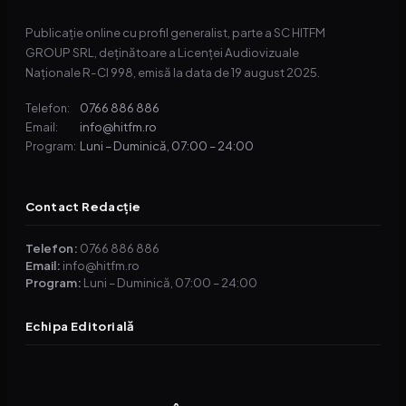
Publicație online cu profil generalist, parte a SC HITFM
GROUP SRL, deținătoare a Licenței Audiovizuale
Naționale R-CI 998, emisă la data de 19 august 2025.
0766 886 886
Telefon:
info@hitfm.ro
Email:
Luni – Duminică, 07:00 – 24:00
Program:
Contact Redacție
Telefon:
0766 886 886
Email:
info@hitfm.ro
Program:
Luni – Duminică, 07:00 – 24:00
Echipa Editorială