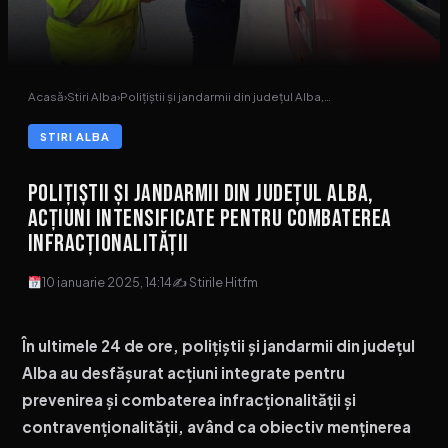
Acasă
›
Stiri Alba
›
Polițiștii și jandarmii din județul Alba,…
STIRI ALBA
Polițiștii și jandarmii din județul Alba,
acțiuni intensificate pentru combaterea
infracționalității
10 ianuarie 2025, 14:14
✍ Stirile Hitfm
În ultimele 24 de ore, polițiștii și jandarmii din județul
Alba au desfășurat acțiuni integrate pentru
prevenirea și combaterea infracționalității și
contravenționalității, având ca obiectiv menținerea