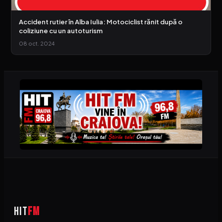
Accident rutier în Alba Iulia: Motociclist rănit după o
coliziune cu un autoturism
08 oct. 2024
HIT
FM