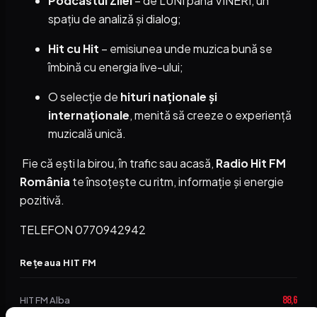
Podcastul Zilei
– de LUNI până VINERI, un
spațiu de analiză și dialog;
Hit cu Hit
– emisiunea unde muzica bună se
îmbină cu energia live-ului;
O selecție de
hituri naționale și
internaționale
, menită să creeze o experiență
muzicală unică.
Fie că ești la birou, în trafic sau acasă,
Radio Hit FM
România
te însoțește cu ritm, informație și energie
pozitivă.
TELEFON 0770942942
Rețeaua HIT FM
88,6
HIT FM Alba