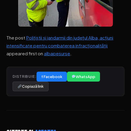
The post
Polițiștii și jandarmii din județul Alba, acțiuni
intensificate pentru combaterea infracționalității
appeared first on
albapesurse
.
f Facebook
WhatsApp
DISTRIBUIE:
Copiază link