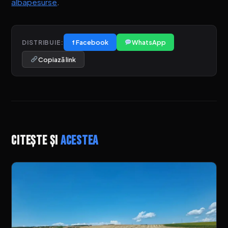
albapesurse
.
f Facebook
WhatsApp
DISTRIBUIE:
Copiază link
Citește și
acestea