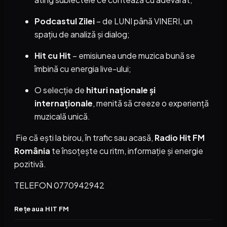
Podcastul Zilei
– de LUNI până VINERI, un
spațiu de analiză și dialog;
Hit cu Hit
– emisiunea unde muzica bună se
îmbină cu energia live-ului;
O selecție de
hituri naționale și
internaționale
, menită să creeze o experiență
muzicală unică.
Fie că ești la birou, în trafic sau acasă,
Radio Hit FM
România
te însoțește cu ritm, informație și energie
pozitivă.
TELEFON 0770942942
Rețeaua HIT FM