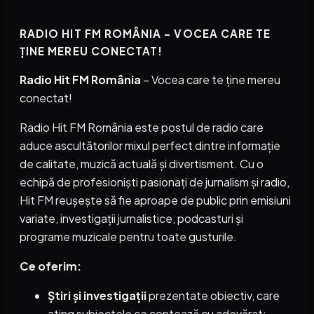
RADIO HIT FM ROMÂNIA – VOCEA CARE TE
ȚINE MEREU CONECTAT!
Radio Hit FM România
– Vocea care te ține mereu
conectat!
Radio Hit FM România este postul de radio care
aduce ascultătorilor mixul perfect dintre informație
de calitate, muzică actuală și divertisment. Cu o
echipă de profesioniști pasionați de jurnalism și radio,
Hit FM reușește să fie aproape de public prin emisiuni
variate, investigații jurnalistice, podcasturi și
programe muzicale pentru toate gusturile.
Ce oferim:
Știri și investigații
prezentate obiectiv, care
ating subiectele ce contează cu adevărat;