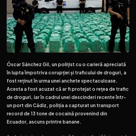
Óscar Sánchez Gil, un polițist cu o carieră apreciată
în lupta împotriva corupției și traficului de droguri, a
fost reținut în urma unei anchete spectaculoase.
Acesta a fost acuzat că ar fi protejat o rețea de trafic
de droguri, iar în cadrul unei descinderi recente într-
un port din Cádiz, poliția a capturat un transport
record de 13 tone de cocaină provenind din
Ecuador, ascuns printre banane.