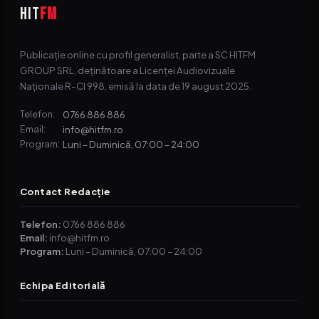
HIT
FM
Publicație online cu profil generalist, parte a SC HITFM
GROUP SRL, deținătoare a Licenței Audiovizuale
Naționale R-CI 998, emisă la data de 19 august 2025.
0766 886 886
Telefon:
info@hitfm.ro
Email:
Luni – Duminică, 07:00 – 24:00
Program:
Contact Redacție
Telefon:
0766 886 886
Email:
info@hitfm.ro
Program:
Luni – Duminică, 07:00 – 24:00
Echipa Editorială