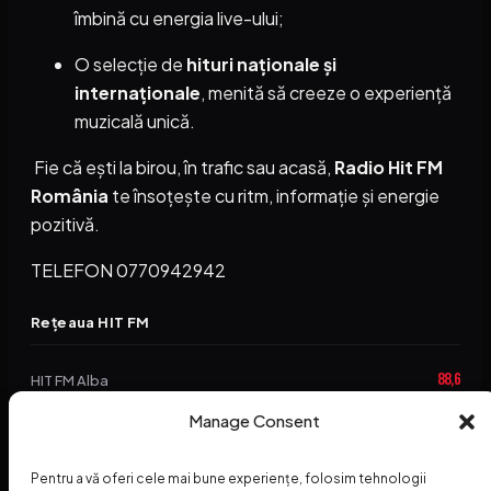
îmbină cu energia live-ului;
O selecție de
hituri naționale și
internaționale
, menită să creeze o experiență
muzicală unică.
Fie că ești la birou, în trafic sau acasă,
Radio Hit FM
România
te însoțește cu ritm, informație și energie
pozitivă.
TELEFON 0770942942
Rețeaua HIT FM
88,6
HIT FM Alba
94,2
Manage Consent
HIT FM Brașov
89,5
HIT FM Harghita
Pentru a vă oferi cele mai bune experiențe, folosim tehnologii