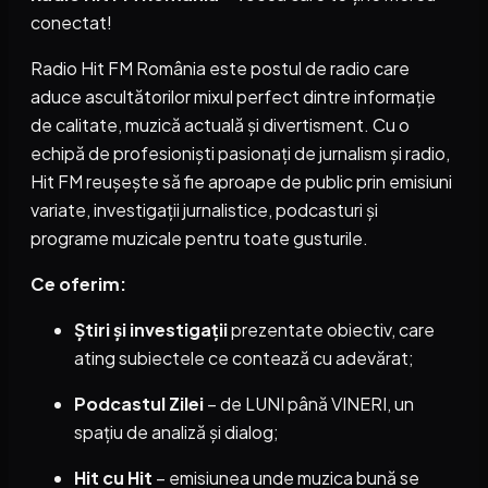
conectat!
Radio Hit FM România este postul de radio care
aduce ascultătorilor mixul perfect dintre informație
de calitate, muzică actuală și divertisment. Cu o
echipă de profesioniști pasionați de jurnalism și radio,
Hit FM reușește să fie aproape de public prin emisiuni
variate, investigații jurnalistice, podcasturi și
programe muzicale pentru toate gusturile.
Ce oferim:
Știri și investigații
prezentate obiectiv, care
ating subiectele ce contează cu adevărat;
Podcastul Zilei
– de LUNI până VINERI, un
spațiu de analiză și dialog;
Hit cu Hit
– emisiunea unde muzica bună se