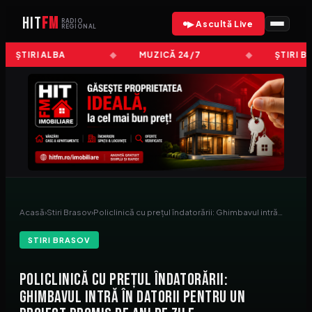
HIT
FM
RADIO
▶ Ascultă Live
REGIONAL
ȘTIRI ALBA
MUZICĂ 24/7
ȘTIRI B
Acasă
›
Stiri Brasov
›
Policlinică cu prețul îndatorării: Ghimbavul intră…
STIRI BRASOV
Policlinică cu prețul îndatorării:
Ghimbavul intră în datorii pentru un