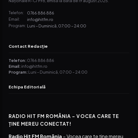
Naționale R-CI 998, emisă la data de 19 august 2025.
0766 886 886
Telefon:
info@hitfm.ro
Email:
Luni – Duminică, 07:00 – 24:00
Program:
Contact Redacție
Telefon:
0766 886 886
Email:
info@hitfm.ro
Program:
Luni – Duminică, 07:00 – 24:00
Echipa Editorială
RADIO HIT FM ROMÂNIA – VOCEA CARE TE
ȚINE MEREU CONECTAT!
Radio Hit FM România
– Vocea care te ține mereu