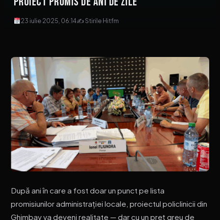
proiect promis de ani de zile
23 iulie 2025, 06:14
✍ Stirile Hitfm
După ani în care a fost doar un punct pe lista
promisiunilor administrației locale, proiectul policlinicii din
Ghimbav va deveni realitate — dar cu un preț greu de