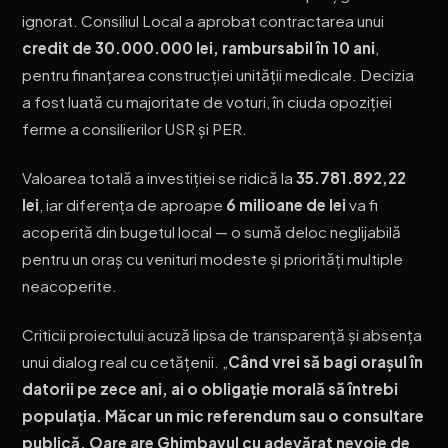
ignorat. Consiliul Local a aprobat contractarea unui
credit de 30.000.000 lei, rambursabil în 10 ani
,
pentru finanțarea construcției unității medicale. Decizia
a fost luată cu majoritate de voturi, în ciuda opoziției
ferme a consilierilor USR și PER.
Valoarea totală a investiției se ridică la
35.781.892,22
lei
, iar diferența de aproape
6 milioane de lei
va fi
acoperită din bugetul local — o sumă deloc neglijabilă
pentru un oraș cu venituri modeste și priorități multiple
neacoperite.
Criticii proiectului acuză lipsa de transparență și absența
unui dialog real cu cetățenii. „
Când vrei să bagi orașul în
datorii pe zece ani, ai o obligație morală să întrebi
populația. Măcar un mic referendum sau o consultare
publică. Oare are Ghimbavul cu adevărat nevoie de