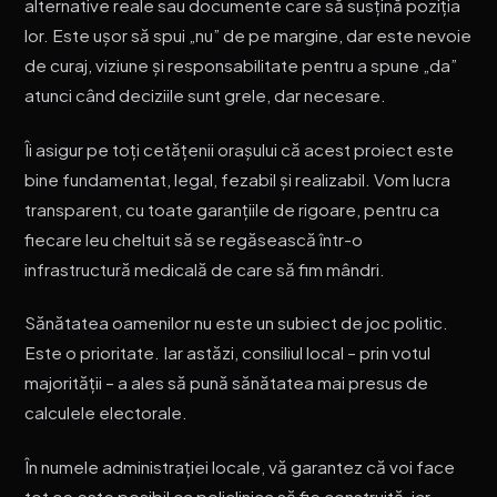
alternative reale sau documente care să susțină poziția
lor. Este ușor să spui „nu” de pe margine, dar este nevoie
de curaj, viziune și responsabilitate pentru a spune „da”
atunci când deciziile sunt grele, dar necesare.
Îi asigur pe toți cetățenii orașului că acest proiect este
bine fundamentat, legal, fezabil și realizabil. Vom lucra
transparent, cu toate garanțiile de rigoare, pentru ca
fiecare leu cheltuit să se regăsească într-o
infrastructură medicală de care să fim mândri.
Sănătatea oamenilor nu este un subiect de joc politic.
Este o prioritate. Iar astăzi, consiliul local – prin votul
majorității – a ales să pună sănătatea mai presus de
calculele electorale.
În numele administrației locale, vă garantez că voi face
tot ce este posibil ca policlinica să fie construită, iar