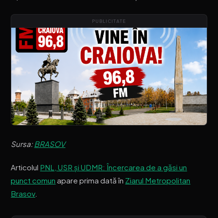
PUBLICITATE
Sursa:
BRASOV
Articolul
PNL, USR și UDMR: Încercarea de a găsi un
punct comun
apare prima dată în
Ziarul Metropolitan
Brasov
.