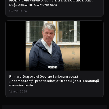
MODIFICĂRI PRIVIND ACTIVITATEA DE COLECTARE A
DEȘEURILOR ÎN COMUNA BOD
05 feb. 2026
Primarul Brașovului George Scripcaru acuză
„incompetență, prostie și hoție” în cazul Școlii 14 și anunță
măsuri urgente
12 sept. 2025