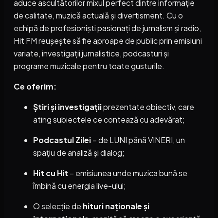
aduce ascultătorilor mixul perfect dintre informație
de calitate, muzică actuală și divertisment. Cu o
echipă de profesioniști pasionați de jurnalism și radio,
Hit FM reușește să fie aproape de public prin emisiuni
variate, investigații jurnalistice, podcasturi și
programe muzicale pentru toate gusturile.
Ce oferim:
Știri și investigații
prezentate obiectiv, care
ating subiectele ce contează cu adevărat;
Podcastul Zilei
– de LUNI până VINERI, un
spațiu de analiză și dialog;
Hit cu Hit
– emisiunea unde muzica bună se
îmbină cu energia live-ului;
O selecție de
hituri naționale și