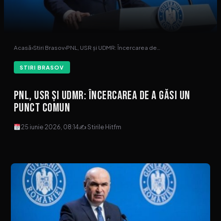
Acasă
›
Stiri Brasov
›
PNL, USR și UDMR: Încercarea de…
STIRI BRASOV
PNL, USR și UDMR: Încercarea de a găsi un
punct comun
25 iunie 2026, 08:14
✍ Stirile Hitfm