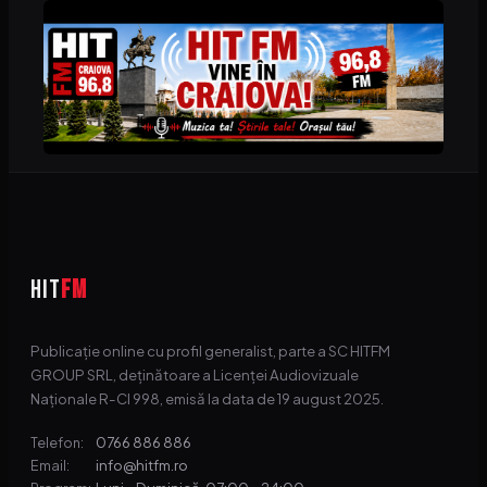
HIT
FM
Publicație online cu profil generalist, parte a SC HITFM
GROUP SRL, deținătoare a Licenței Audiovizuale
Naționale R-CI 998, emisă la data de 19 august 2025.
0766 886 886
Telefon:
info@hitfm.ro
Email: