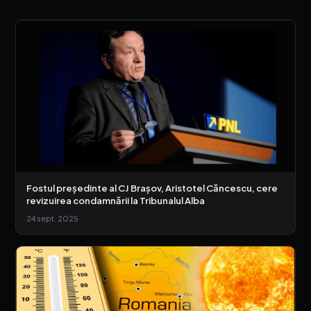
Fostul președinte al CJ Brașov, Aristotel Căncescu, cere
revizuirea condamnării la Tribunalul Alba
24 sept. 2025