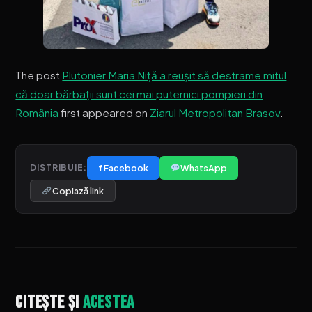
The post
Plutonier Maria Niță a reușit să destrame mitul
că doar bărbații sunt cei mai puternici pompieri din
România
first appeared on
Ziarul Metropolitan Brasov
.
f Facebook
WhatsApp
DISTRIBUIE:
Copiază link
Citește și
acestea