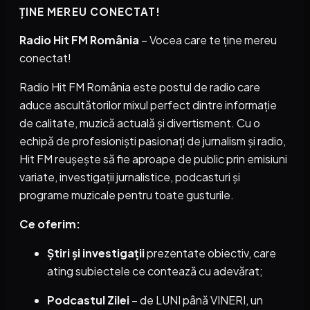
ȚINE MEREU CONECTAT!
Radio Hit FM România
– Vocea care te ține mereu
conectat!
Radio Hit FM România este postul de radio care
aduce ascultătorilor mixul perfect dintre informație
de calitate, muzică actuală și divertisment. Cu o
echipă de profesioniști pasionați de jurnalism și radio,
Hit FM reușește să fie aproape de public prin emisiuni
variate, investigații jurnalistice, podcasturi și
programe muzicale pentru toate gusturile.
Ce oferim:
Știri și investigații
prezentate obiectiv, care
ating subiectele ce contează cu adevărat;
Podcastul Zilei
– de LUNI până VINERI, un