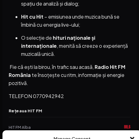
spațiu de analiză și dialog;
Hit cu Hit
– emisiunea unde muzica bună se
îmbină cu energia live-ului;
O selecție de
hituri naționale și
internaționale
, menită să creeze o experiență
muzicală unică.
Fie că ești la birou, în trafic sau acasă,
Radio Hit FM
România
te însoțește cu ritm, informație și energie
pozitivă.
TELEFON 0770942942
Rețeaua HIT FM
88,6
HIT FM Alba
94,2
Manage Consent
HIT FM Brașov