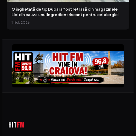
O înghețată de tip Dubai a fost retrasă din magazinele
Lidl din cauza unui ingredient riscant pentru cei alergici
14 iul. 2026
HIT
FM