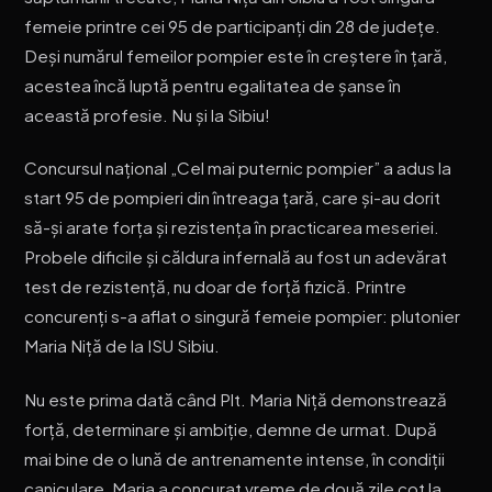
femeie printre cei 95 de participanți din 28 de județe.
Deși numărul femeilor pompier este în creștere în țară,
acestea încă luptă pentru egalitatea de șanse în
această profesie. Nu și la Sibiu!
Concursul național „Cel mai puternic pompier” a adus la
start 95 de pompieri din întreaga țară, care și-au dorit
să-și arate forța și rezistența în practicarea meseriei.
Probele dificile și căldura infernală au fost un adevărat
test de rezistență, nu doar de forță fizică. Printre
concurenți s-a aflat o singură femeie pompier: plutonier
Maria Niță de la ISU Sibiu.
Nu este prima dată când Plt. Maria Niță demonstrează
forță, determinare și ambiție, demne de urmat. După
mai bine de o lună de antrenamente intense, în condiții
caniculare, Maria a concurat vreme de două zile cot la