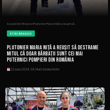
Acasă
›
Stiri Brasov
›
Plutonier Maria Niță a reușit să…
STIRI BRASOV
Plutonier Maria Niță a reușit să destrame
mitul că doar bărbații sunt cei mai
puternici pompieri din România
22 iulie 2024, 05:14
✍ Stirile Hitfm