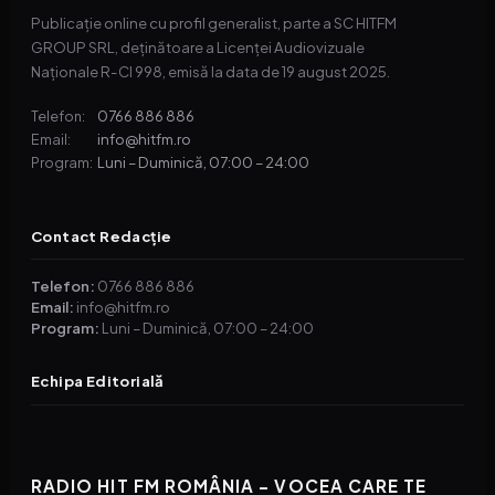
Publicație online cu profil generalist, parte a SC HITFM
GROUP SRL, deținătoare a Licenței Audiovizuale
Naționale R-CI 998, emisă la data de 19 august 2025.
0766 886 886
Telefon:
info@hitfm.ro
Email:
Luni – Duminică, 07:00 – 24:00
Program:
Contact Redacție
Telefon:
0766 886 886
Email:
info@hitfm.ro
Program:
Luni – Duminică, 07:00 – 24:00
Echipa Editorială
RADIO HIT FM ROMÂNIA – VOCEA CARE TE