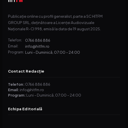
Publicație online cu profil generalist, parte a SC HITFM
GROUP SRL, deținătoare a Licenței Audiovizuale
Naționale R-CI 998, emisă la data de 19 august 2025.
0766 886 886
Telefon:
info@hitfm.ro
Email:
Luni – Duminică, 07:00 – 24:00
Program:
Contact Redacție
Telefon:
0766 886 886
Email:
info@hitfm.ro
Program:
Luni – Duminică, 07:00 – 24:00
Echipa Editorială