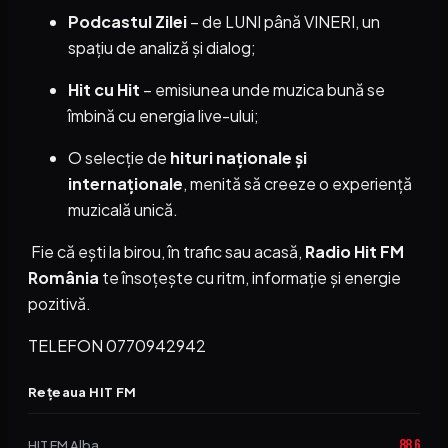
Podcastul Zilei
– de LUNI până VINERI, un
spațiu de analiză și dialog;
Hit cu Hit
– emisiunea unde muzica bună se
îmbină cu energia live-ului;
O selecție de
hituri naționale și
internaționale
, menită să creeze o experiență
muzicală unică.
Fie că ești la birou, în trafic sau acasă,
Radio Hit FM
România
te însoțește cu ritm, informație și energie
pozitivă.
TELEFON 0770942942
Rețeaua HIT FM
88,6
HIT FM Alba