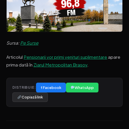
Sursa:
Pe Surse
Articolul
Pensionarii vor primi venituri suplimentare
apare
prima dată în
Ziarul Metropolitan Brasov
.
f Facebook
WhatsApp
DISTRIBUIE:
Copiază link