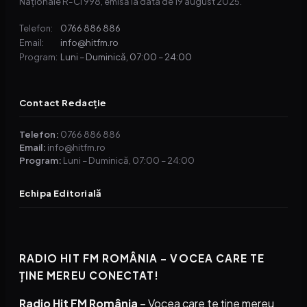
Naționale R-CI 998, emisă la data de 19 august 2025.
0766 886 886
Telefon:
info@hitfm.ro
Email:
Luni – Duminică, 07:00 – 24:00
Program:
Contact Redacție
Telefon:
0766 886 886
Email:
info@hitfm.ro
Program:
Luni – Duminică, 07:00 – 24:00
Echipa Editorială
RADIO HIT FM ROMÂNIA – VOCEA CARE TE
ȚINE MEREU CONECTAT!
Radio Hit FM România
– Vocea care te ține mereu