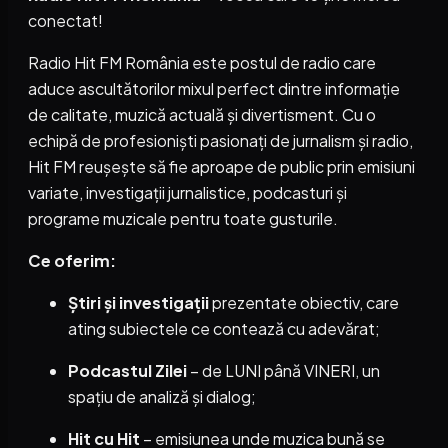
conectat!
Radio Hit FM România este postul de radio care
aduce ascultătorilor mixul perfect dintre informație
de calitate, muzică actuală și divertisment. Cu o
echipă de profesioniști pasionați de jurnalism și radio,
Hit FM reușește să fie aproape de public prin emisiuni
variate, investigații jurnalistice, podcasturi și
programe muzicale pentru toate gusturile.
Ce oferim:
Știri și investigații
prezentate obiectiv, care
ating subiectele ce contează cu adevărat;
Podcastul Zilei
– de LUNI până VINERI, un
spațiu de analiză și dialog;
Hit cu Hit
– emisiunea unde muzica bună se