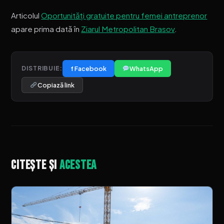
Articolul
Oportunități gratuite pentru femei antreprenor
apare prima dată în
Ziarul Metropolitan Brasov
.
f Facebook
WhatsApp
DISTRIBUIE:
Copiază link
Citește și
acestea