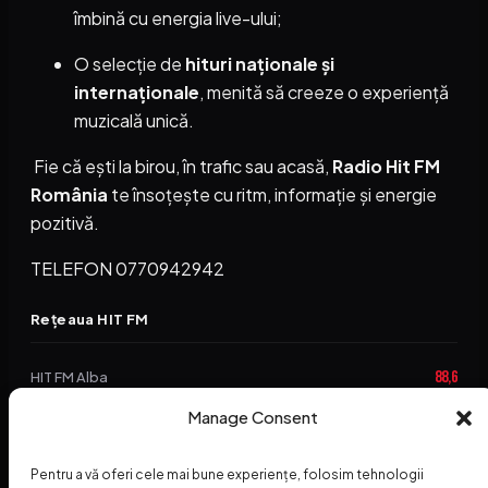
îmbină cu energia live-ului;
O selecție de
hituri naționale și
internaționale
, menită să creeze o experiență
muzicală unică.
Fie că ești la birou, în trafic sau acasă,
Radio Hit FM
România
te însoțește cu ritm, informație și energie
pozitivă.
TELEFON 0770942942
Rețeaua HIT FM
88,6
HIT FM Alba
Manage Consent
94,2
HIT FM Brașov
89,5
HIT FM Harghita
Pentru a vă oferi cele mai bune experiențe, folosim tehnologii