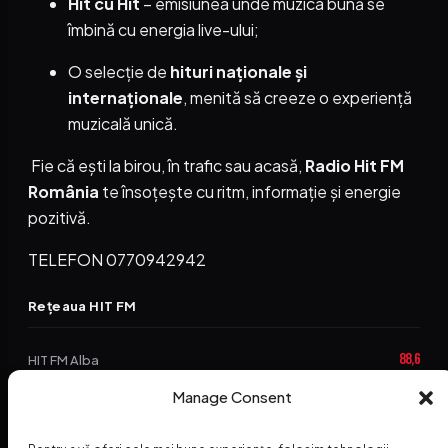
Hit cu Hit
– emisiunea unde muzica bună se
îmbină cu energia live-ului;
O selecție de
hituri naționale și
internaționale
, menită să creeze o experiență
muzicală unică.
Fie că ești la birou, în trafic sau acasă,
Radio Hit FM
România
te însoțește cu ritm, informație și energie
pozitivă.
TELEFON 0770942942
Rețeaua HIT FM
88,6
HIT FM Alba
94,2
Manage Consent
HIT FM Brașov
89,5
HIT FM Harghita