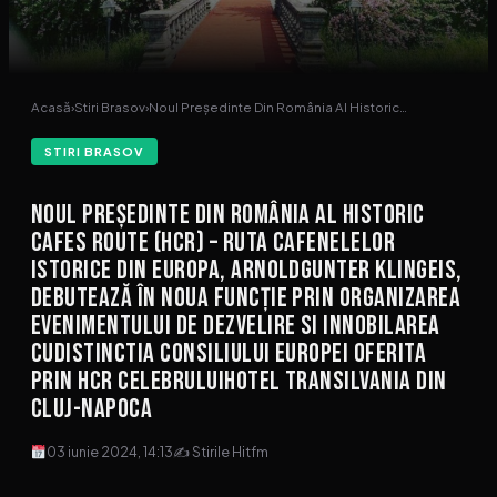
Acasă
›
Stiri Brasov
›
Noul Președinte Din România Al Historic…
STIRI BRASOV
Noul Președinte Din România Al Historic
Cafes Route (HCR) – Ruta Cafenelelor
Istorice Din Europa, ArnoldGunter Klingeis,
Debutează În Noua Funcție Prin Organizarea
Evenimentului De Dezvelire Si Innobilarea
Cudistinctia Consiliului Europei Oferita
Prin HCR CelebruluiHotel Transilvania Din
Cluj-Napoca
03 iunie 2024, 14:13
✍ Stirile Hitfm