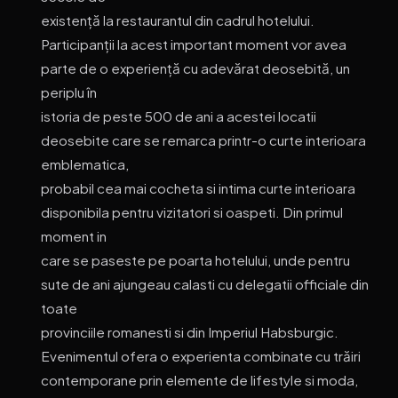
existență la restaurantul din cadrul hotelului.
Participanții la acest important moment vor avea
parte de o experiență cu adevărat deosebită, un
periplu în
istoria de peste 500 de ani a acestei locatii
deosebite care se remarca printr-o curte interioara
emblematica,
probabil cea mai cocheta si intima curte interioara
disponibila pentru vizitatori si oaspeti. Din primul
moment in
care se paseste pe poarta hotelului, unde pentru
sute de ani ajungeau calasti cu delegatii officiale din
toate
provinciile romanesti si din Imperiul Habsburgic.
Evenimentul ofera o experienta combinate cu trăiri
contemporane prin elemente de lifestyle si moda,