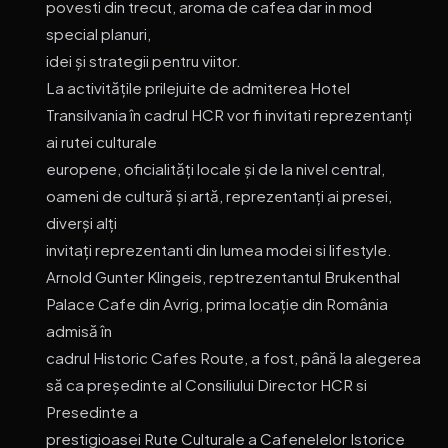
povesti din trecut, aroma de cafea dar in mod
special planuri,
idei și strategii pentru viitor.
La activitățile prilejuite de admiterea Hotel
Transilvania în cadrul HCR vor fi invitati reprezentanți
ai rutei culturale
europene, oficialități locale și de la nivel central,
oameni de cultură și artă, reprezentanți ai presei,
diverși alți
invitați reprezentanti din lumea modei si lifestyle.
Arnold Gunter Klingeis, reptrezentantul Brukenthal
Palace Cafe din Avrig, prima locație din România
admisă în
cadrul Historic Cafes Route, a fost, până la alegerea
să ca președinte al Consiliului Director HCR si
Presedinte a
prestigioasei Rute Culturale a Cafenelelor Istorice