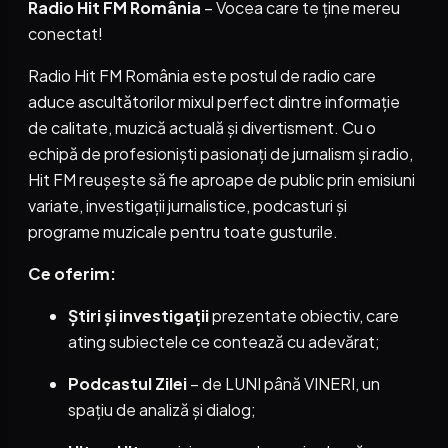
Radio Hit FM România
– Vocea care te ține mereu
conectat!
Radio Hit FM România este postul de radio care
aduce ascultătorilor mixul perfect dintre informație
de calitate, muzică actuală și divertisment. Cu o
echipă de profesioniști pasionați de jurnalism și radio,
Hit FM reușește să fie aproape de public prin emisiuni
variate, investigații jurnalistice, podcasturi și
programe muzicale pentru toate gusturile.
Ce oferim:
Știri și investigații
prezentate obiectiv, care
ating subiectele ce contează cu adevărat;
Podcastul Zilei
– de LUNI până VINERI, un
spațiu de analiză și dialog;