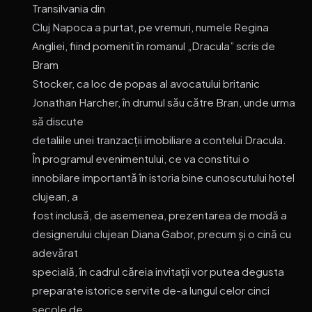
Transilvania din
Cluj Napoca a purtat, pe vremuri, numele Regina
Angliei, fiind pomenit în romanul „Dracula” scris de
Bram
Stocker, ca loc de popas al avocatului britanic
Jonathan Harcher, în drumul său către Bran, unde urma
să discute
detaliile unei tranzacții imobiliare a contelui Dracula.
În programul evenimentului, ce va constitui o
innobilare importantă în istoria bine cunoscutului hotel
clujean, a
fost inclusă, de asemenea, prezentarea de modă a
designerului clujean Diana Gabor, precum și o cină cu
adevărat
specială, în cadrul căreia invitații vor putea degusta
preparate istorice servite de-a lungul celor cinci
secole de