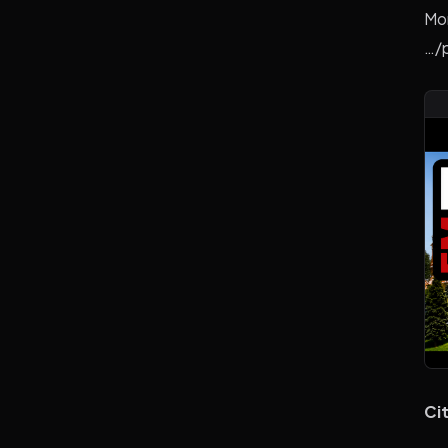
Mon
…/
Cit