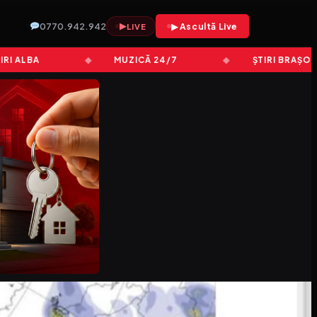
0770.942.942
▶
▶ Ascultă Live
LIVE
LBA
MUZICĂ 24/7
ȘTIRI BRAȘOV