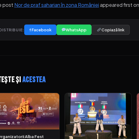
e post
Nor de praf saharian în zona României
appeared first o
f Facebook
WhatsApp
Copiază link
DISTRIBUIE:
tește și
acestea
rganizatorii Alba Fest