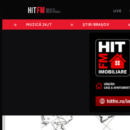
HIT
FM
RADIO
LIVE
REGIONAL
MUZICĂ 24/7
ȘTIRI BRAȘOV