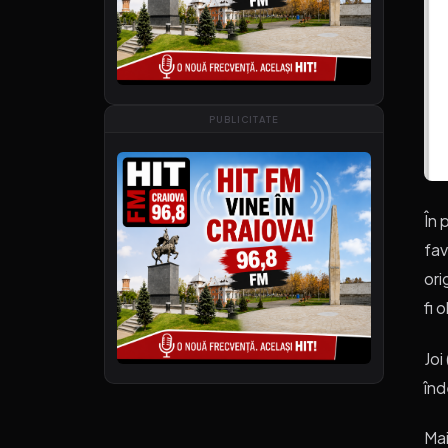
PUBLICITATE
În 
fav
ori
fi 
Joi
înd
Mai