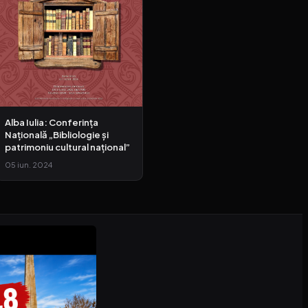
Alba Iulia: Conferința
Națională „Bibliologie și
patrimoniu cultural național”
05 iun. 2024