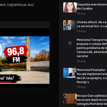
here.copernicus.eu/
Dispariția unei minore
din Corabia
08 aug.
Uitarea zilnică: de c
ce am intrat într-o c
08 aug.
Ministerul Transportur
propune o soluție def
pentru problema de l
Cernavodă, eliminând 
secetei
08 aug.
Ministerul Finanțelor:
fiscale implementate
decât se aștepta, c
Moody’s
08 aug.
Nicușor Dan subliniază
necesare după recon
ratingului României d