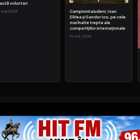
aută voluntari
Campionii aiudeni, Ioan
4 mai 2024
Dîrlea și Sandor Ioo, pe cele
mai înalte trepte ale
competițiilor internaționale
10 oct. 2024