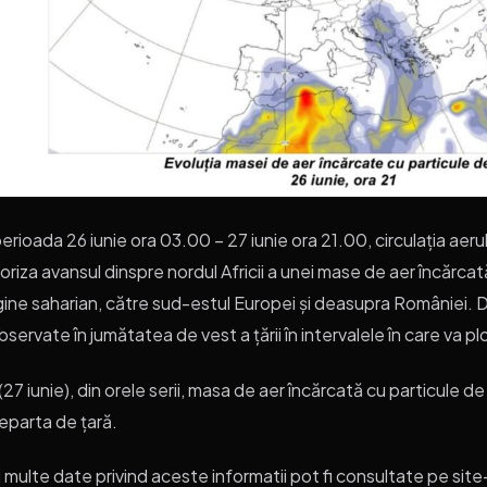
perioada 26 iunie ora 03.00 – 27 iunie ora 21.00, circulația aer
oriza avansul dinspre nordul Africii a unei mase de aer încărcat
gine saharian, către sud-estul Europei și deasupra României. 
observate în jumătatea de vest a țării în intervalele în care va pl
 (27 iunie), din orele serii, masa de aer încărcată cu particule d
eparta de țară.
 multe date privind aceste informatii pot fi consultate pe site-