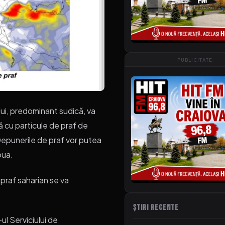
PUBLICITATE
ului, predominant sudică, va
ă cu particule de praf de
Depunerile de praf vor putea
oua.
e praf saharian se va
ȘTIRI RECENTE
ul Serviciului de