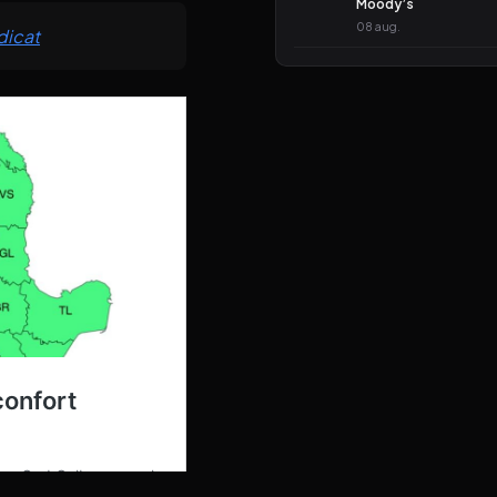
Moody’s
08 aug.
dicat