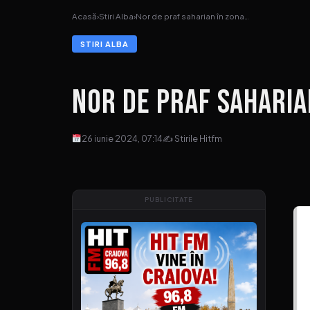
Acasă
›
Stiri Alba
›
Nor de praf saharian în zona…
STIRI ALBA
Nor de praf saharia
26 iunie 2024, 07:14
✍ Stirile Hitfm
PUBLICITATE