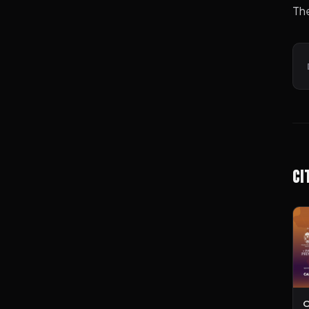
Th
Ci
O