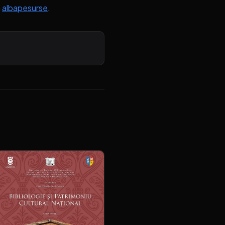
n
albapesurse
.