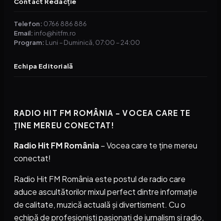
Contact Redacție
Telefon:
0766 886 886
Email:
info@hitfm.ro
Program:
Luni – Duminică, 07:00 – 24:00
Echipa Editorială
RADIO HIT FM ROMÂNIA – VOCEA CARE TE
ȚINE MEREU CONECTAT!
Radio Hit FM România
– Vocea care te ține mereu
conectat!
Radio Hit FM România este postul de radio care
aduce ascultătorilor mixul perfect dintre informație
de calitate, muzică actuală și divertisment. Cu o
echipă de profesioniști pasionați de jurnalism și radio,