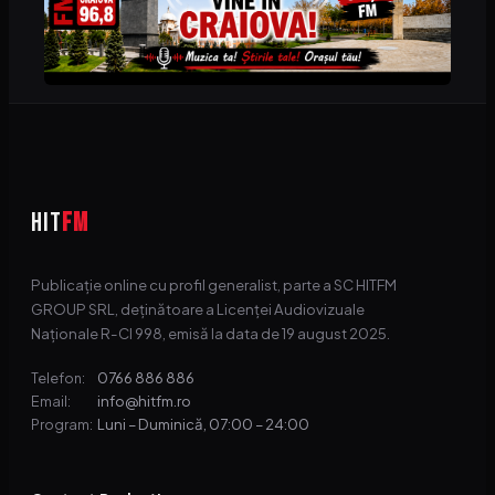
HIT
FM
Publicație online cu profil generalist, parte a SC HITFM
GROUP SRL, deținătoare a Licenței Audiovizuale
Naționale R-CI 998, emisă la data de 19 august 2025.
0766 886 886
Telefon:
info@hitfm.ro
Email:
Luni – Duminică, 07:00 – 24:00
Program: