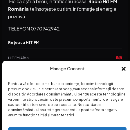
Fie că ești la birou, în trafic sau acasă,
Radio Hit FM
România
te însoțește cu ritm, informație și energie
pozitivă.
TELEFON 0770942942
Rețeaua HIT FM
88,6
HIT FM Alba
94,2
Manage Consent
HIT FM Brașov
89,5
HIT FM Harghita
Pentru a vă oferi cele mai bune experiențe, folosim tehnologii
precum cookie-urile pentru a stoca și/sau accesa informații despre
94,3
HIT FM Abrud
dispozitiv. Acordarea consimțământului pentru aceste tehnologii ne
va permite să procesăm date precum comportamentul de navigare
95,1
HIT FM Horezu
sau identificatorii unici de pe acest site. Neacordarea
consimțământului sau retragerea acestuia poate afecta negativ
88,2
HIT FM Nehoiu
anumite funcționalități și caracteristici
96,8
HIT FM Dolj