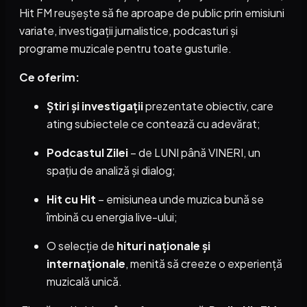
Hit FM reușește să fie aproape de public prin emisiuni
variate, investigații jurnalistice, podcasturi și
programe muzicale pentru toate gusturile.
Ce oferim:
Știri și investigații
prezentate obiectiv, care
ating subiectele ce contează cu adevărat;
Podcastul Zilei
– de LUNI până VINERI, un
spațiu de analiză și dialog;
Hit cu Hit
– emisiunea unde muzica bună se
îmbină cu energia live-ului;
O selecție de
hituri naționale și
internaționale
, menită să creeze o experiență
muzicală unică.