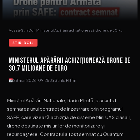
Acasă
›
Stiri Dolj
›
Ministerul Apărării achiziționează drone de 30,7…
STIRI DOLJ
Ministerul Apărării achiziționează drone de
30,7 milioane de euro
28 mai 2026, 09:25
✍ Stirile Hitfm
Ministrul Apărării Naționale, Radu Miruță, a anunțat
semnarea unui contract de înzestrare prin programul
SAFE, care vizează achiziția de sisteme Mini UAS clasa I,
drone destinate misiunilor de monitorizare și
recunoaștere. Contractul a fost semnat cu Quantum