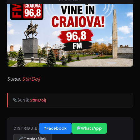
Sursa:
Stiri Dolj
Sursă:
Stiri Dolj
f Facebook
WhatsApp
DISTRIBUIE:
Copiază link