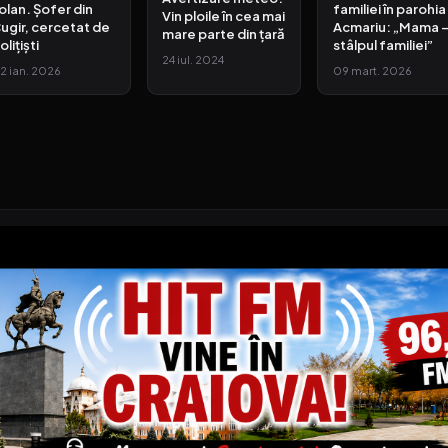
olan. Șofer din
familiei în parohia
Vin ploile în cea mai
ugir, cercetat de
Acmariu: „Mama 
mare parte din țară
olițiști
stâlpul familiei”
24 iul. 2024
2 ian. 2026
09 mart. 2026