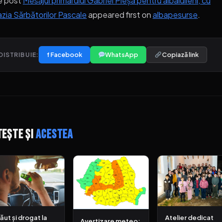
e post
Mesajul primarului Gabriel Pleșa pentru albaiulieni, cu
zia Sărbătorilor Pascale
appeared first on
albapesurse
.
f Facebook
WhatsApp
Copiază link
DISTRIBUIE:
tește și
acestea
ăut și drogat la
Atelier dedicat
Avertizare meteo: