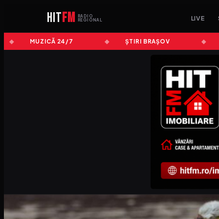
HIT
FM
RADIO
LIVE
REGIONAL
MUZICĂ 24/7
ȘTIRI BRAȘOV
CON