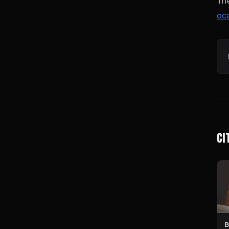
Th
oca
Ci
B