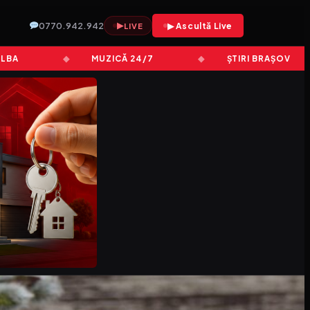
0770.942.942
▶
▶ Ascultă Live
LIVE
MUZICĂ 24/7
ȘTIRI BRAȘOV