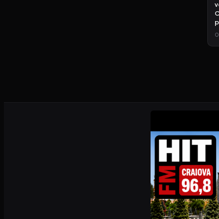
v
C
p
0