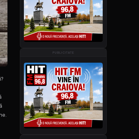
PUBLICITATE
i?
ă
să
ne.