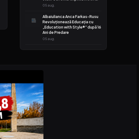
05 aug.
–
Albaiulianca Anca Farkas-Rusu
Revoluționează Educația cu
„Education with Style®” după 16
Ani de Predare
05 aug.