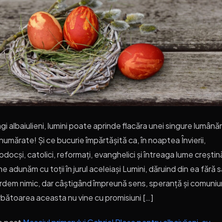
gi albaiulieni, lumini poate aprinde flacăra unei singure lumânăr
umărate! Și ce bucurie împărtășită ca, în noaptea Învierii,
odocși, catolici, reformați, evanghelici și întreaga lume creștin
ne adunăm cu toții în jurul aceleiași Lumini, dăruind din ea fără 
rdem nimic, dar câștigând împreună sens, speranță și comuniu
bătoarea aceasta nu vine cu promisiuni […]