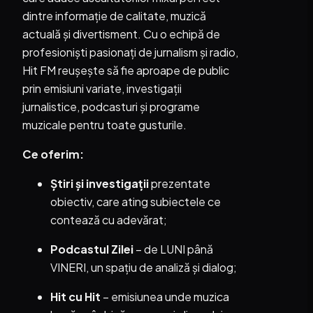
dintre informație de calitate, muzică
actuală și divertisment. Cu o echipă de
profesioniști pasionați de jurnalism și radio,
Hit FM reușește să fie aproape de public
prin emisiuni variate, investigații
jurnalistice, podcasturi și programe
muzicale pentru toate gusturile.
Ce oferim:
Știri și investigații
prezentate
obiectiv, care ating subiectele ce
contează cu adevărat;
Podcastul Zilei
– de LUNI până
VINERI, un spațiu de analiză și dialog;
Hit cu Hit
– emisiunea unde muzica