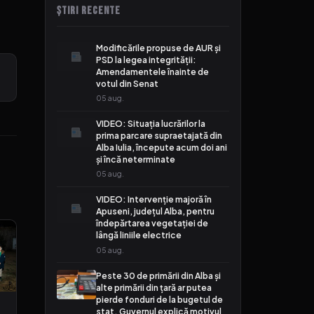
ȘTIRI RECENTE
Modificările propuse de AUR și
PSD la legea integrității:
Amendamentele înainte de
votul din Senat
05 aug.
VIDEO: Situația lucrărilor la
prima parcare supraetajată din
Alba Iulia, începute acum doi ani
și încă neterminate
05 aug.
VIDEO: Intervenție majoră în
Apuseni, județul Alba, pentru
îndepărtarea vegetației de
lângă liniile electrice
05 aug.
Peste 30 de primării din Alba și
alte primării din țară ar putea
pierde fonduri de la bugetul de
stat. Guvernul explică motivul