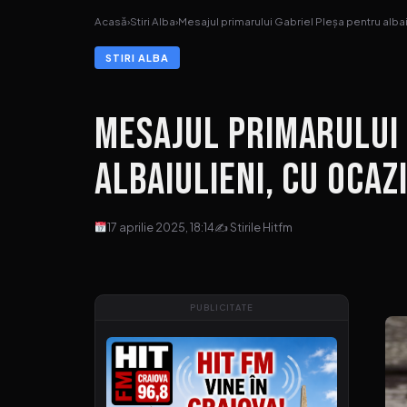
Acasă
›
Stiri Alba
›
Mesajul primarului Gabriel Pleșa pentru albai
STIRI ALBA
Mesajul primarului
albaiulieni, cu oca
17 aprilie 2025, 18:14
✍ Stirile Hitfm
PUBLICITATE