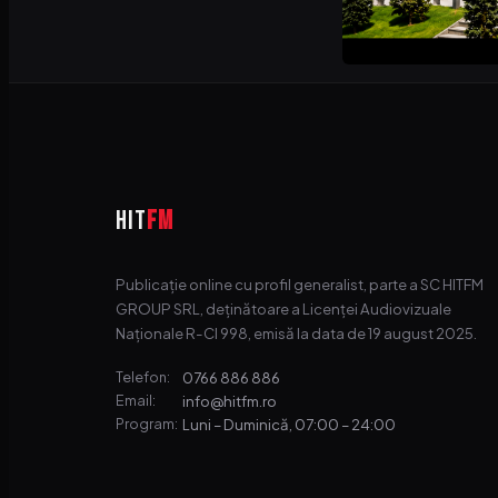
HIT
FM
Publicație online cu profil generalist, parte a SC HITFM
GROUP SRL, deținătoare a Licenței Audiovizuale
Naționale R-CI 998, emisă la data de 19 august 2025.
0766 886 886
Telefon:
info@hitfm.ro
Email:
Luni – Duminică, 07:00 – 24:00
Program: