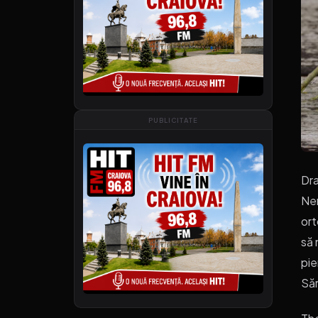
PUBLICITATE
Dra
Nen
ort
să 
pie
Săr