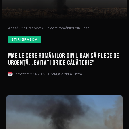
Acasă
›
Stiri Brasov
›
MAE le cere românilor din Liban…
STIRI BRASOV
MAE le cere românilor din Liban să plece de
urgență: „Evitați orice călătorie”
02 octombrie 2024, 05:14
✍ Stirile Hitfm