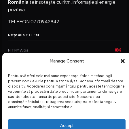
România
te însoțește cu ritm, informație și energie
pozitivă.
TELEFON 0770942942
Rețeaua HIT FM
88,6
HIT FM Alba
Manage Consent
94,2
HIT FM Brașov
89,5
HIT FM Harghita
Pentru a vă oferi cele mai bune experiențe, folosim tehnologii
precum cookie-urile pentru a stoca și/sau accesa informații despre
94,3
HIT FM Abrud
dispozitiv. Acordarea consimțământului pentru aceste tehnologii ne
va permite să procesăm date precum comportamentul de navigare
95,1
HIT FM Horezu
sau identificatorii unici de pe acest site. Neacordarea
consimțământului sau retragerea acestuia poate afecta negativ
88,2
HIT FM Nehoiu
anumite funcționalități și caracteristici
96,8
HIT FM Dolj
Accept