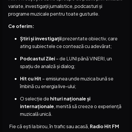
variate, investigații jurnalistice, podcasturi și
programe muzicale pentru toate gusturile.
Ce oferim:
Știri și investigații
prezentate obiectiv, care
ating subiectele ce contează cu adevărat;
Podcastul Zilei
– de LUNI până VINERI, un
spațiu de analiză și dialog;
Hit cu Hit
– emisiunea unde muzica bună se
îmbină cu energia live-ului;
O selecție de
hituri naționale și
internaționale
, menită să creeze o experiență
muzicală unică.
Fie că ești la birou, în trafic sau acasă,
Radio Hit FM