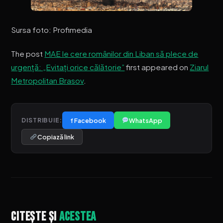
Sursa foto: Profimedia
The post
MAE le cere românilor din Liban să plece de
urgență: „Evitați orice călătorie”
first appeared on
Ziarul
Metropolitan Brasov
.
f Facebook
WhatsApp
DISTRIBUIE:
Copiază link
Citește și
acestea