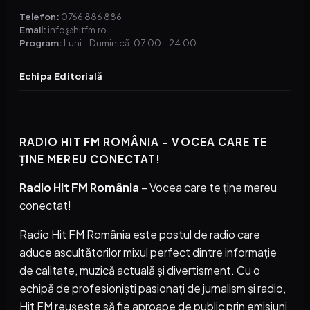
Telefon:
0766 886 886
Email:
info@hitfm.ro
Program:
Luni – Duminică, 07:00 – 24:00
Echipa Editorială
RADIO HIT FM ROMÂNIA – VOCEA CARE TE
ȚINE MEREU CONECTAT!
Radio Hit FM România
– Vocea care te ține mereu
conectat!
Radio Hit FM România este postul de radio care
aduce ascultătorilor mixul perfect dintre informație
de calitate, muzică actuală și divertisment. Cu o
echipă de profesioniști pasionați de jurnalism și radio,
Hit FM reușește să fie aproape de public prin emisiuni