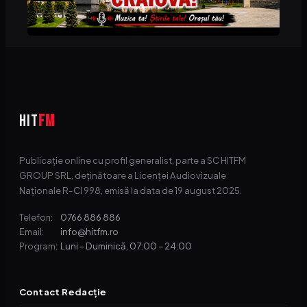
HIT
FM
Publicație online cu profil generalist, parte a SC HITFM
GROUP SRL, deținătoare a Licenței Audiovizuale
Naționale R-CI 998, emisă la data de 19 august 2025.
0766 886 886
Telefon:
info@hitfm.ro
Email:
Luni – Duminică, 07:00 – 24:00
Program:
Contact Redacție