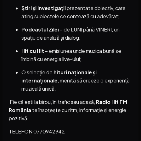
Știri și investigații
prezentate obiectiv, care
ating subiectele ce contează cu adevărat;
Podcastul Zilei
– de LUNI până VINERI, un
spațiu de analiză și dialog;
Hit cu Hit
– emisiunea unde muzica bună se
îmbină cu energia live-ului;
O selecție de
hituri naționale și
internaționale
, menită să creeze o experiență
muzicală unică.
Fie că ești la birou, în trafic sau acasă,
Radio Hit FM
România
te însoțește cu ritm, informație și energie
pozitivă.
TELEFON 0770942942