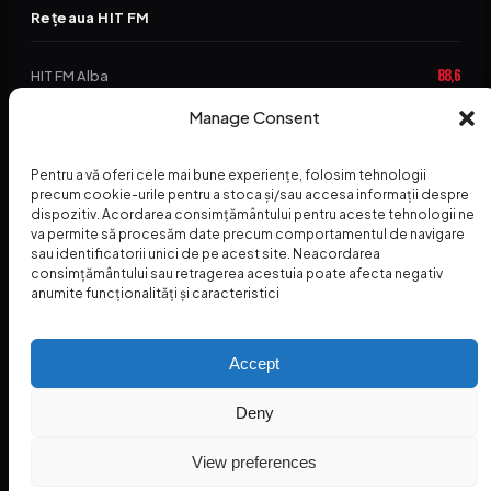
Rețeaua HIT FM
88,6
HIT FM Alba
94,2
Manage Consent
HIT FM Brașov
89,5
HIT FM Harghita
Pentru a vă oferi cele mai bune experiențe, folosim tehnologii
94,3
precum cookie-urile pentru a stoca și/sau accesa informații despre
HIT FM Abrud
dispozitiv. Acordarea consimțământului pentru aceste tehnologii ne
va permite să procesăm date precum comportamentul de navigare
95,1
HIT FM Horezu
sau identificatorii unici de pe acest site. Neacordarea
consimțământului sau retragerea acestuia poate afecta negativ
88,2
HIT FM Nehoiu
anumite funcționalități și caracteristici
96,8
HIT FM Dolj
Accept
Deny
© 2026 Radio Hit FM — SC HITFM GROUP SRL
Home
Termeni și Condiții – Premii
Contact
INSPECTORUL HIT
HIT PODCAST
View preferences