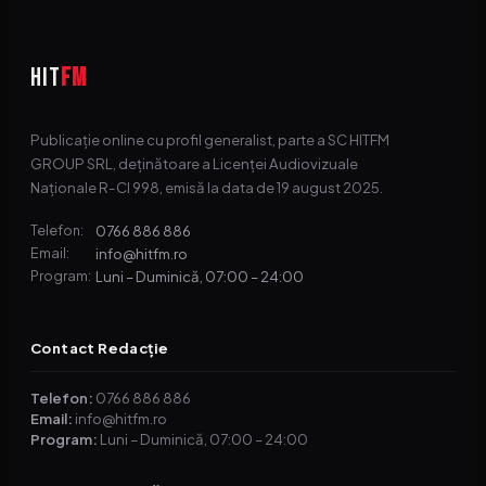
HIT
FM
Publicație online cu profil generalist, parte a SC HITFM
GROUP SRL, deținătoare a Licenței Audiovizuale
Naționale R-CI 998, emisă la data de 19 august 2025.
0766 886 886
Telefon:
info@hitfm.ro
Email:
Luni – Duminică, 07:00 – 24:00
Program:
Contact Redacție
Telefon:
0766 886 886
Email:
info@hitfm.ro
Program:
Luni – Duminică, 07:00 – 24:00