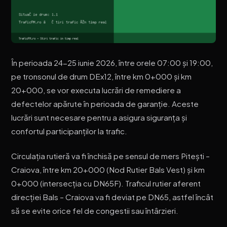
În perioada 24-25 iunie 2026, între orele 07:00 și 19:00,
pe tronsonul de drum DEx12, între km 0+000 și km
20+000, se vor executa lucrări de remediere a
defectelor apărute în perioada de garanție. Aceste
lucrări sunt necesare pentru a asigura siguranța și
confortul participanților la trafic.
Circulația rutieră va fi închisă pe sensul de mers Pitești –
Craiova, între km 20+000 (Nod Rutier Bals Vest) și km
0+000 (intersecția cu DN65F). Traficul rutier aferent
direcției Bals – Craiova va fi deviat pe DN65, astfel încât
să se evite orice fel de congestii sau întârzieri.