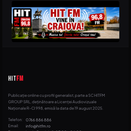
HIT
FM
Publicație online cu profil generalist, parte a SC HITFM
GROUP SRL, deținătoare a Licenței Audiovizuale
Naționale R-CI 998, emisă la data de 19 august 2025.
0766 886 886
Telefon:
info@hitfm.ro
Email: