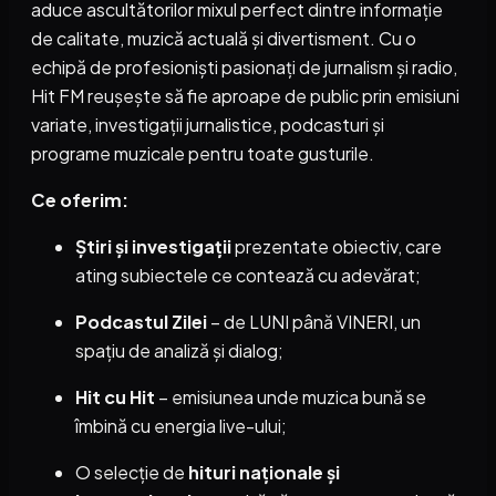
aduce ascultătorilor mixul perfect dintre informație
de calitate, muzică actuală și divertisment. Cu o
echipă de profesioniști pasionați de jurnalism și radio,
Hit FM reușește să fie aproape de public prin emisiuni
variate, investigații jurnalistice, podcasturi și
programe muzicale pentru toate gusturile.
Ce oferim:
Știri și investigații
prezentate obiectiv, care
ating subiectele ce contează cu adevărat;
Podcastul Zilei
– de LUNI până VINERI, un
spațiu de analiză și dialog;
Hit cu Hit
– emisiunea unde muzica bună se
îmbină cu energia live-ului;
O selecție de
hituri naționale și