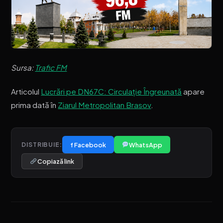
Sursa:
Trafic FM
Articolul
Lucrări pe DN67C: Circulație Îngreunată
apare
prima dată în
Ziarul Metropolitan Brasov
.
f Facebook
WhatsApp
DISTRIBUIE:
Copiază link