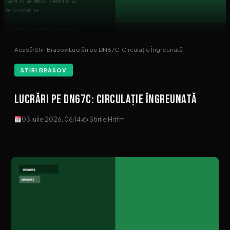
Acasă
›
Stiri Brasov
›
Lucrări pe DN67C: Circulație Îngreunată
STIRI BRASOV
Lucrări pe DN67C: Circulație Îngreunată
03 iulie 2026, 06:14
✍ Stirile Hitfm