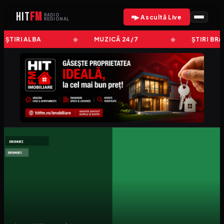
HIT
FM
RADIO
▶ Ascultă Live
REGIONAL
ȘTIRI ALBA
MUZICĂ 24/7
ȘTIRI BRA