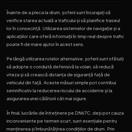
Înainte de a pleca la drum, șoferii sunt încurajați să
verifice starea actuală a traficului și să planifice traseul
lor în consecință. Utilizarea sistemelor de navigație și a
aplicațiilor care oferă informații în timp real despre trafic
poate fi de mare ajutor în acest sens.
Pe lângă utilizarea rutelor alternative, șoferii sunt sfătuiți
să adopte o conduită defensivă la volan, să reducă
viteza și să crească distanța de siguranță față de
vehiculul din față. Aceste măsuri simple pot contribui
semnificativ la reducerea riscului de accidente și la
asigurarea unei călătorii cât mai sigure.
În final, lucrările de întreținere pe DN67C, deși pot cauza
inconveniente pe termen scurt, sunt esențiale pentru
menținerea și îmbunătățirea condițiilor de drum. Prin