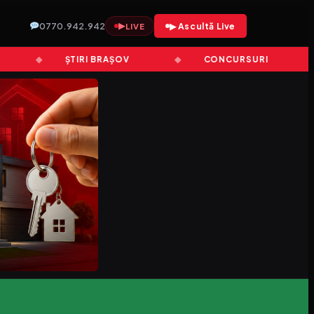
0770.942.942
▶
▶ Ascultă Live
LIVE
ȘTIRI BRAȘOV
CONCURSURI