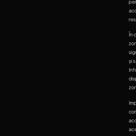
pen
acc
res
În 
zon
sig
și 
Inf
dis
zon
Imp
con
acc
ace