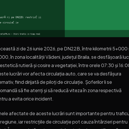
această zi de 26 iunie 2026, pe DN22B, între kilometrii 5+000 
00, în zona localității Vădeni, județul Braila, se desfășoară luc
estetică rutieră și cosire a vegetației, între orele 07:30 și 16:0
ste lucrări vor afecta circulația auto, care se va desfășura
ernativ, fiind dirijată de piloți de circulație. Șoferilor li se
omandă să fie atenți și să reducă viteza în zona respectivă
tru a evita orice incident.
ele afectate de aceste lucrări sunt importante pentru traficu
 regiune, iar restricțiile de circulație pot cauza întârzieri pentru