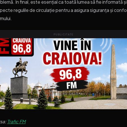
blemă. În final, este esențial ca toată lumea să fie informată și
pecte regulile de circulație pentru a asigura siguranța și confo
mului.
PUBLICITATE
rsa:
Trafic FM