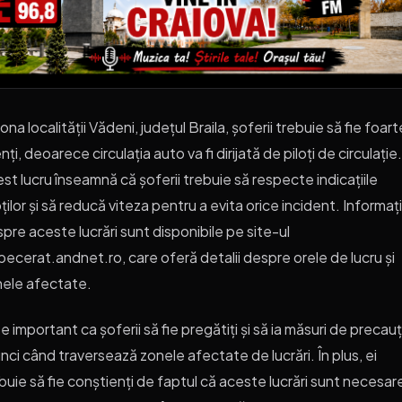
zona localității Vădeni, județul Braila, șoferii trebuie să fie foart
nți, deoarece circulația auto va fi dirijată de piloți de circulație.
st lucru înseamnă că șoferii trebuie să respecte indicațiile
oților și să reducă viteza pentru a evita orice incident. Informați
pre aceste lucrări sunt disponibile pe site-ul
pecerat.andnet.ro, care oferă detalii despre orele de lucru și
ele afectate.
e important ca șoferii să fie pregătiți și să ia măsuri de precauț
nci când traversează zonele afectate de lucrări. În plus, ei
buie să fie conștienți de faptul că aceste lucrări sunt necesar