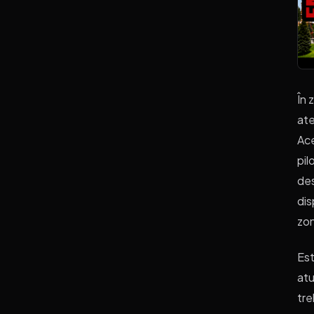
În 
ate
Ace
pil
des
dis
zon
Est
atu
tre