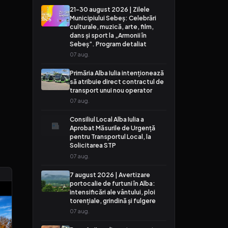
21-30 august 2026 | Zilele
Municipiului Sebeș: Celebrări
culturale, muzică, arte, film,
dans și sport la „Armonii în
Sebeș”. Program detaliat
07 aug.
t
Primăria Alba Iulia intenționează
să atribuie direct contractul de
transport unui nou operator
07 aug.
Consiliul Local Alba Iulia a
Aprobat Măsurile de Urgență
pentru Transportul Local, la
Solicitarea STP
07 aug.
7 august 2026 | Avertizare
portocalie de furtuni în Alba:
intensificări ale vântului, ploi
torențiale, grindină și fulgere
07 aug.