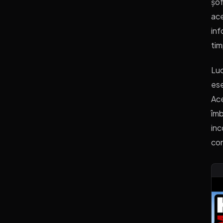
șof
ace
inf
tim
Luc
ese
Ace
îmb
inc
con