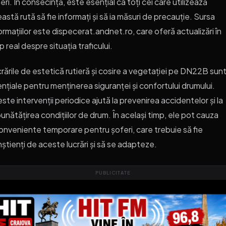
eri. În consecință, este esențial ca toți cei care utilizează
astă rută să fie informați și să ia măsuri de precauție. Sursa
ormațiilor este dispecerat.andnet.ro, care oferă actualizări în
p real despre situația traficului.
rările de estetică rutieră și cosire a vegetației pe DN22B sun
nțiale pentru menținerea siguranței și confortului drumului.
ste intervenții periodice ajută la prevenirea accidentelor și la
unătățirea condițiilor de drum. În același timp, ele pot cauza
onveniente temporare pentru șoferi, care trebuie să fie
știenți de aceste lucrări și să se adapteze.
PUBLICITATE