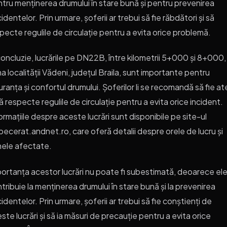
tru menținerea drumului în stare bună și pentru prevenirea
identelor. Prin urmare, șoferii ar trebui să fie răbdători și să
pecte regulile de circulație pentru a evita orice problemă.
concluzie, lucrările pe DN22B, între kilometrii 5+000 și 8+000, 
a localității Vădeni, județul Braila, sunt importante pentru
uranța și confortul drumului. Șoferilor li se recomandă să fie at
să respecte regulile de circulație pentru a evita orice incident.
ormațiile despre aceste lucrări sunt disponibile pe site-ul
pecerat.andnet.ro, care oferă detalii despre orele de lucru și
ele afectate.
ortanța acestor lucrări nu poate fi subestimată, deoarece el
tribuie la menținerea drumului în stare bună și la prevenirea
identelor. Prin urmare, șoferii ar trebui să fie conștienți de
ste lucrări și să ia măsuri de precauție pentru a evita orice