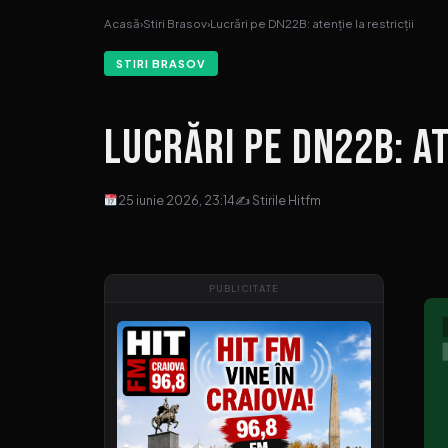
Acasă
›
Stiri Brasov
›
Lucrări pe DN22B: atenție la restricții
STIRI BRASOV
Lucrări pe DN22B: at
25 iunie 2026, 23:14
✍ Stirile Hitfm
PUBLICITATE