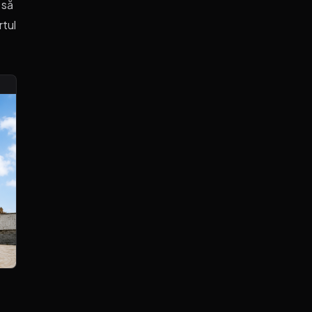
 să
rtul