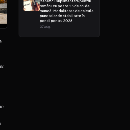
Beneficii suplimentare pentru
românii cu peste 25 de ani de
muncă: Modalitatea de calcul a
punctelor de stabilitate în
pensii pentru 2026
07 aug.
e
ile
ie
e