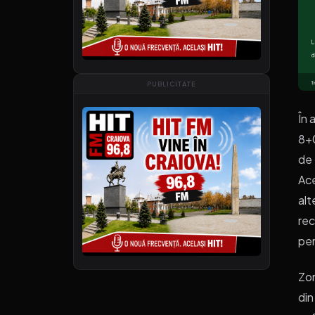
PUBLICITATE
În 
8+0
de 
Ace
alt
rec
pen
Zon
din