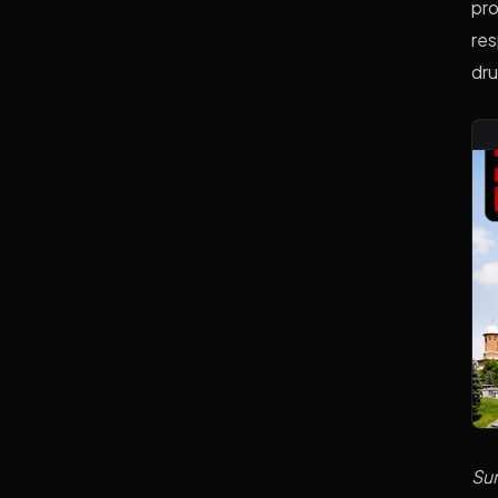
pro
res
dru
Su