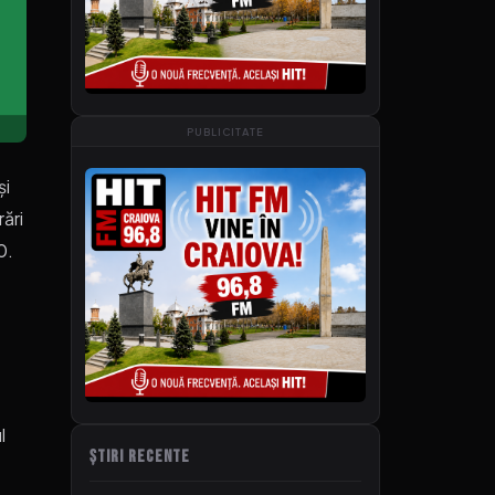
PUBLICITATE
și
rări
0.
l
ȘTIRI RECENTE