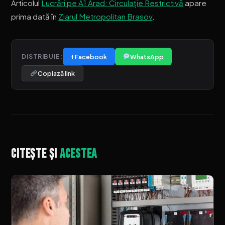
Articolul
Lucrări pe A1 Arad: Circulație Restrictivă
apare
prima dată în
Ziarul Metropolitan Brasov
.
f Facebook
WhatsApp
DISTRIBUIE:
Copiază link
Citește și
acestea