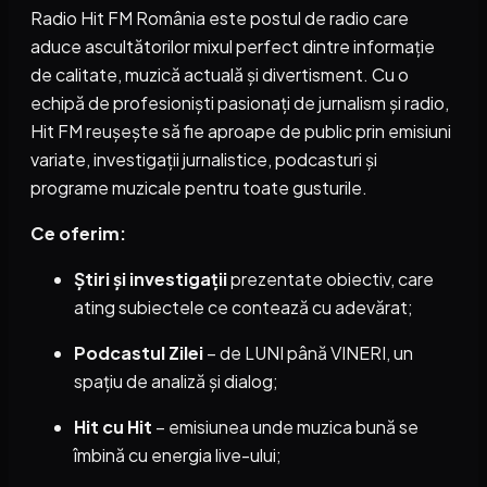
Radio Hit FM România este postul de radio care
aduce ascultătorilor mixul perfect dintre informație
de calitate, muzică actuală și divertisment. Cu o
echipă de profesioniști pasionați de jurnalism și radio,
Hit FM reușește să fie aproape de public prin emisiuni
variate, investigații jurnalistice, podcasturi și
programe muzicale pentru toate gusturile.
Ce oferim:
Știri și investigații
prezentate obiectiv, care
ating subiectele ce contează cu adevărat;
Podcastul Zilei
– de LUNI până VINERI, un
spațiu de analiză și dialog;
Hit cu Hit
– emisiunea unde muzica bună se
îmbină cu energia live-ului;