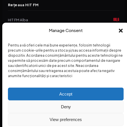
Rețeaua HIT FM
88,6
HIT FM Alba
94,2
Manage Consent
HIT FM Brașov
89,5
HIT FM Harghita
Pentru a vă oferi cele mai bune experiențe, folosim tehnologii
precum cookie-urile pentru a stoca și/sau accesa informații despre
94,3
HIT FM Abrud
dispozitiv. Acordarea consimțământului pentru aceste tehnologii ne
va permite să procesăm date precum comportamentul de navigare
95,1
HIT FM Horezu
sau identificatorii unici de pe acest site. Neacordarea
consimțământului sau retragerea acestuia poate afecta negativ
88,2
HIT FM Nehoiu
anumite funcționalități și caracteristici
96,8
HIT FM Dolj
Accept
Deny
© 2026 Radio Hit FM — SC HITFM GROUP SRL
Home
Termeni și Condiții – Premii
Contact
INSPECTORUL HIT
HIT PODCAST
View preferences