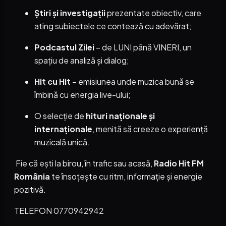
Știri și investigații
prezentate obiectiv, care
ating subiectele ce contează cu adevărat;
Podcastul Zilei
– de LUNI până VINERI, un
spațiu de analiză și dialog;
Hit cu Hit
– emisiunea unde muzica bună se
îmbină cu energia live-ului;
O selecție de
hituri naționale și
internaționale
, menită să creeze o experiență
muzicală unică.
Fie că ești la birou, în trafic sau acasă,
Radio Hit FM
România
te însoțește cu ritm, informație și energie
pozitivă.
TELEFON 0770942942