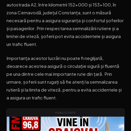
autostrada A2, între kilometrii 152+000 și 153+100, în
zona Cernavodă, județul Constanța, sunt o măsură
necesară pentru a asigura siguranța și confortul șoferilor
și pasagerilor. Prin respectarea semnalizării rutiere și a
limitei de viteză, șoferii pot evita accidentele și asigura
un trafic fluent.
Importanța acestor lucrări nu poate fi neglijată,
deoarece acestea asigură o circulație sigură și fluentă
pe una dintre cele mai importante rute din țară. Prin
urmare, șoferii sunt rugați să fie atenți la semnalizarea
rutieră și la limita de viteză, pentru a evita accidentele și
a asigura un trafic fluent.
PUBLICITATE