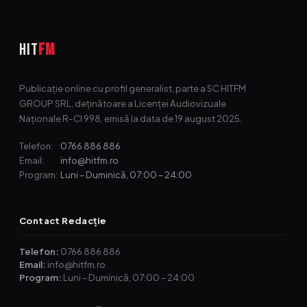
HIT
FM
Publicație online cu profil generalist, parte a SC HITFM
GROUP SRL, deținătoare a Licenței Audiovizuale
Naționale R-CI 998, emisă la data de 19 august 2025.
0766 886 886
Telefon:
info@hitfm.ro
Email:
Luni – Duminică, 07:00 – 24:00
Program:
Contact Redacție
Telefon:
0766 886 886
Email:
info@hitfm.ro
Program:
Luni – Duminică, 07:00 – 24:00