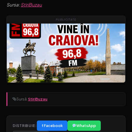
Sursa:
StiriBuzau
PUBLICITATE
Sursă:
StiriBuzau
f Facebook
WhatsApp
DISTRIBUIE: