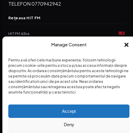
TELEFON 0770942942
Rețeaua HIT FM
88,6
HIT FM Alba
94,2
Manage Consent
HIT FM Brașov
89,5
HIT FM Harghita
Pentru a vă oferi cele mai bune experiențe, folosim tehnologii
precum cookie-urile pentru a stoca și/sau accesa informații despre
94,3
HIT FM Abrud
dispozitiv. Acordarea consimțământului pentru aceste tehnologii ne
va permite să procesăm date precum comportamentul de navigare
95,1
HIT FM Horezu
sau identificatorii unici de pe acest site. Neacordarea
consimțământului sau retragerea acestuia poate afecta negativ
88,2
HIT FM Nehoiu
anumite funcționalități și caracteristici
96,8
HIT FM Dolj
Accept
Deny
© 2026 Radio Hit FM — SC HITFM GROUP SRL
Home
Termeni și Condiții – Premii
Contact
INSPECTORUL HIT