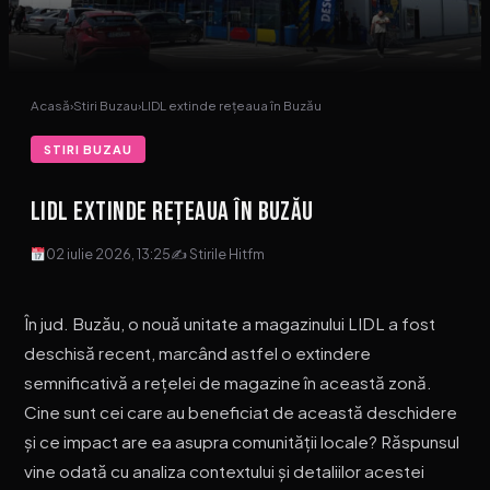
Acasă
›
Stiri Buzau
›
LIDL extinde rețeaua în Buzău
STIRI BUZAU
LIDL extinde rețeaua în Buzău
02 iulie 2026, 13:25
✍ Stirile Hitfm
În jud. Buzău, o nouă unitate a magazinului LIDL a fost
deschisă recent, marcând astfel o extindere
semnificativă a rețelei de magazine în această zonă.
Cine sunt cei care au beneficiat de această deschidere
și ce impact are ea asupra comunității locale? Răspunsul
vine odată cu analiza contextului și detaliilor acestei