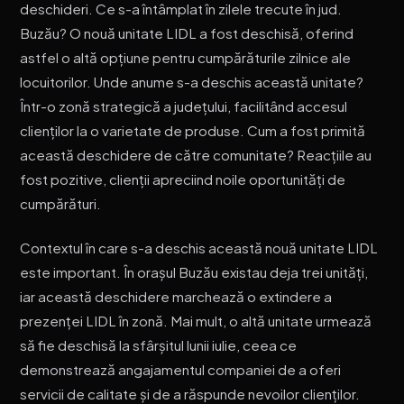
deschideri. Ce s-a întâmplat în zilele trecute în jud.
Buzău? O nouă unitate LIDL a fost deschisă, oferind
astfel o altă opțiune pentru cumpărăturile zilnice ale
locuitorilor. Unde anume s-a deschis această unitate?
Într-o zonă strategică a județului, facilitând accesul
clienților la o varietate de produse. Cum a fost primită
această deschidere de către comunitate? Reacțiile au
fost pozitive, clienții apreciind noile oportunități de
cumpărături.
Contextul în care s-a deschis această nouă unitate LIDL
este important. În orașul Buzău existau deja trei unități,
iar această deschidere marchează o extindere a
prezenței LIDL în zonă. Mai mult, o altă unitate urmează
să fie deschisă la sfârșitul lunii iulie, ceea ce
demonstrează angajamentul companiei de a oferi
servicii de calitate și de a răspunde nevoilor clienților.