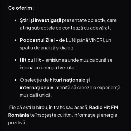
Ce oferim:
Știri și investigații
prezentate obiectiv, care
ating subiectele ce contează cu adevărat;
Podcastul Zilei
– de LUNI până VINERI, un
spațiu de analiză și dialog;
Hit cu Hit
– emisiunea unde muzica bună se
îmbină cu energia live-ului;
O selecție de
hituri naționale și
internaționale
, menită să creeze o experiență
muzicală unică.
Fie că ești la birou, în trafic sau acasă,
Radio Hit FM
România
te însoțește cu ritm, informație și energie
pozitivă.