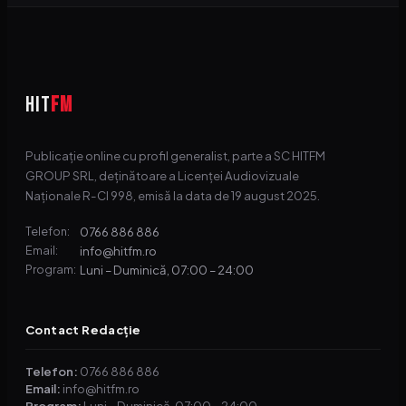
HIT
FM
Publicație online cu profil generalist, parte a SC HITFM
GROUP SRL, deținătoare a Licenței Audiovizuale
Naționale R-CI 998, emisă la data de 19 august 2025.
0766 886 886
Telefon:
info@hitfm.ro
Email:
Luni – Duminică, 07:00 – 24:00
Program:
Contact Redacție
Telefon:
0766 886 886
Email:
info@hitfm.ro
Program:
Luni – Duminică, 07:00 – 24:00