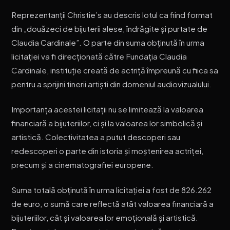
Reprezentanții Christie’s au descris lotul ca fiind format
din „douăzeci de bijuterii alese, îndrăgite și purtate de
Claudia Cardinale”. O parte din suma obținută în urma
licitației va fi direcționată către Fundația Claudia
Cardinale, instituție creată de actriță împreună cu fiica sa
pentru a sprijini tinerii artiști din domeniul audiovizualului.
Importanța acestei licitații nu se limitează la valoarea
financiară a bijuteriilor, ci și la valoarea lor simbolică și
artistică. Colectivitatea a putut descoperi sau
redescoperi o parte din istoria și moștenirea actriței,
precum și a cinematografiei europene.
Suma totală obținută în urma licitației a fost de 826.262
de euro, o sumă care reflectă atât valoarea financiară a
bijuteriilor, cât și valoarea lor emoțională și artistică.