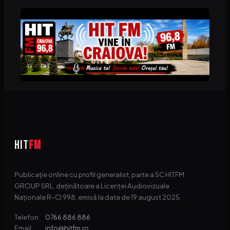
HIT
FM
Publicație online cu profil generalist, parte a SC HITFM
GROUP SRL, deținătoare a Licenței Audiovizuale
Naționale R-CI 998, emisă la data de 19 august 2025.
0766 886 886
Telefon:
info@hitfm.ro
Email: