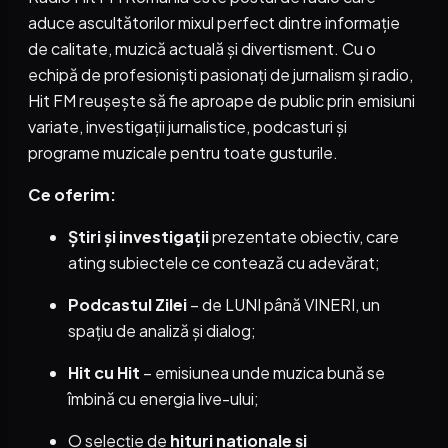
aduce ascultătorilor mixul perfect dintre informație
de calitate, muzică actuală și divertisment. Cu o
echipă de profesioniști pasionați de jurnalism și radio,
Hit FM reușește să fie aproape de public prin emisiuni
variate, investigații jurnalistice, podcasturi și
programe muzicale pentru toate gusturile.
Ce oferim:
Știri și investigații
prezentate obiectiv, care
ating subiectele ce contează cu adevărat;
Podcastul Zilei
– de LUNI până VINERI, un
spațiu de analiză și dialog;
Hit cu Hit
– emisiunea unde muzica bună se
îmbină cu energia live-ului;
O selecție de
hituri naționale și