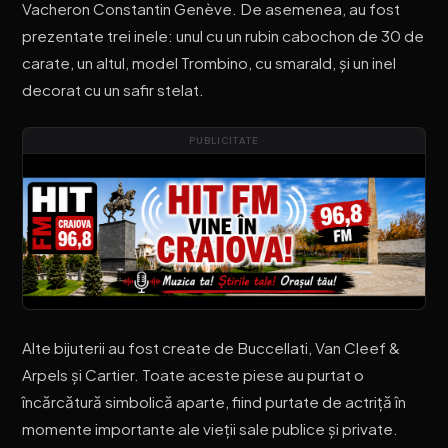
Vacheron Constantin Genève. De asemenea, au fost
prezentate trei inele: unul cu un rubin cabochon de 30 de
carate, un altul, model Trombino, cu smarald, și un inel
decorat cu un safir stelat.
PUBLICITATE
Alte bijuterii au fost create de Buccellati, Van Cleef &
Arpels și Cartier. Toate aceste piese au purtat o
încărcătură simbolică aparte, fiind purtate de actriță în
momente importante ale vieții sale publice și private.