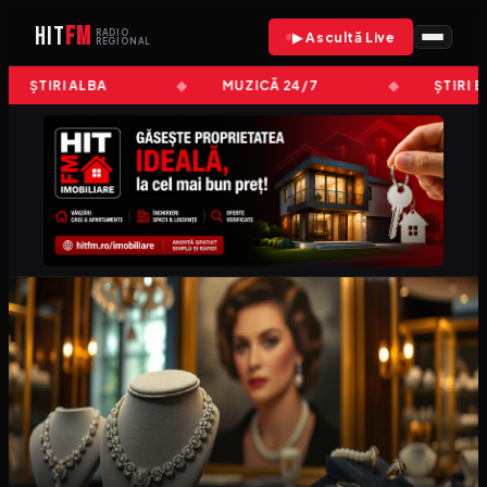
HIT
FM
RADIO
▶ Ascultă Live
REGIONAL
ȘTIRI ALBA
MUZICĂ 24/7
ȘTIRI B