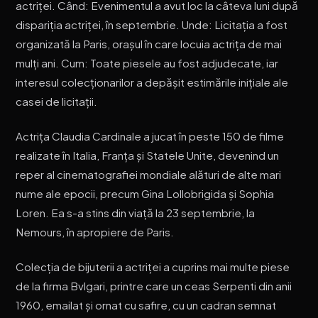
actriței. Când: Evenimentul a avut loc la câteva luni după
dispariția actriței, în septembrie. Unde: Licitația a fost
organizată la Paris, orașul în care locuia actrița de mai
mulți ani. Cum: Toate piesele au fost adjudecate, iar
interesul colecționarilor a depășit estimările inițiale ale
casei de licitații.
Actrița Claudia Cardinale a jucat în peste 150 de filme
realizate în Italia, Franța și Statele Unite, devenind un
reper al cinematografiei mondiale alături de alte mari
nume ale epocii, precum Gina Lollobrigida și Sophia
Loren. Ea s-a stins din viață la 23 septembrie, la
Nemours, în apropiere de Paris.
Colecția de bijuterii a actriței a cuprins mai multe piese
de la firma Bvlgari, printre care un ceas Serpenti din anii
1960, emailat și ornat cu safire, cu un cadran semnat