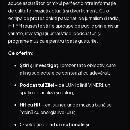
aduce ascultătorilor mixul perfect dintre informație
de calitate, muzică actuală și divertisment. Cu o
echipă de profesioniști pasionați de jurnalism și radio,
Hit FM reușește să fie aproape de public prin emisiuni
variate, investigații jurnalistice, podcasturi și
programe muzicale pentru toate gusturile.
Ce oferim:
Știri și investigații
prezentate obiectiv, care
ating subiectele ce contează cu adevărat;
Podcastul Zilei
– de LUNI până VINERI, un
spațiu de analiză și dialog;
Hit cu Hit
– emisiunea unde muzica bună se
îmbină cu energia live-ului;
O selecție de
hituri naționale și