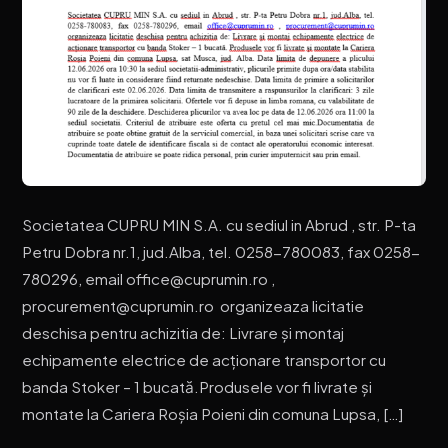
Societatea CUPRU MIN S.A. cu sediul in Abrud , str. P-ta
Petru Dobra nr.1, jud.Alba, tel. 0258-780083, fax 0258-
780296, email office@cuprumin.ro ,
procurement@cuprumin.ro organizeaza licitatie
deschisa pentru achizitia de: Livrare și montaj
echipamente electrice de acționare transportor cu
banda Stoker – 1 bucată.Produsele vor fi livrate și
montate la Cariera Roșia Poieni din comuna Lupsa, […]