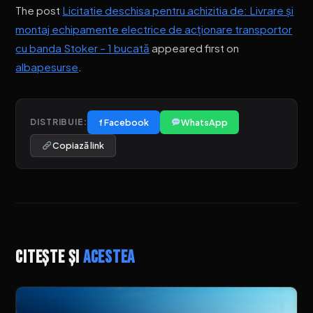
The post
Licitatie deschisa pentru achizitia de: Livrare și
montaj echipamente electrice de acționare transportor
cu banda Stoker – 1 bucată
appeared first on
albapesurse
.
f Facebook
WhatsApp
DISTRIBUIE:
Copiază link
Citește și
acestea