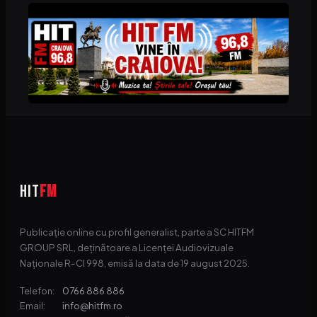
HIT
FM
Publicație online cu profil generalist, parte a SC HITFM
GROUP SRL, deținătoare a Licenței Audiovizuale
Naționale R-CI 998, emisă la data de 19 august 2025.
0766 886 886
Telefon:
info@hitfm.ro
Email: