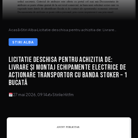
Acasă
›
Stiri Alba
›
Licitatie deschisa pentru achizitia de: Livrare…
STIRI ALBA
Licitatie deschisa pentru achizitia de:
Livrare și montaj echipamente electrice de
acționare transportor cu banda Stoker – 1
bucată
27 mai 2026, 09:14
✍ Stirile Hitfm