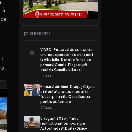
n
. În
s de
ȘTIRI RECENTE
VIDEO: Procesul de selecție a
unui nou operator de transport
să
la Alba Iulia. Detalii oferite de
primarul Gabriel Pleșa după
tă.
decizia Consiliului Local
07 aug.
Primarul din Aiud, Dragoș Crișan,
a intentat proces împotriva
fostei primărițe Oana Badea
pentru defăimare
07 aug.
8 august 2026 | Trafic
restricționat temporar pe
Autostrada A1 Boița-Sibiu-