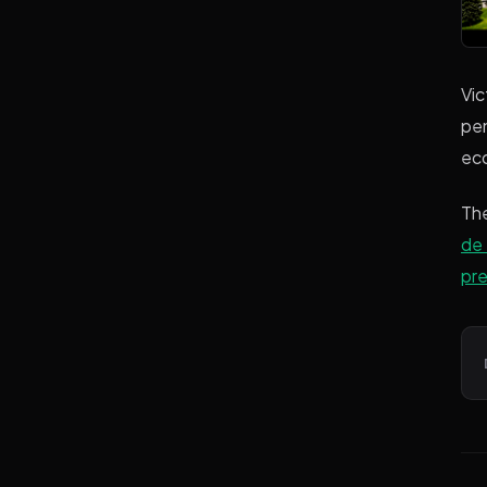
Vic
pen
eco
Th
de 
pre