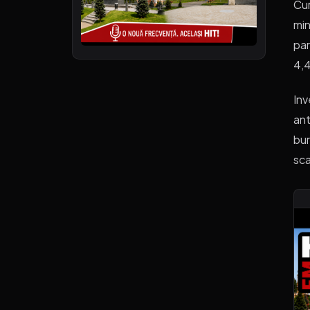
Cur
min
par
4,4
Inv
ant
bur
sca