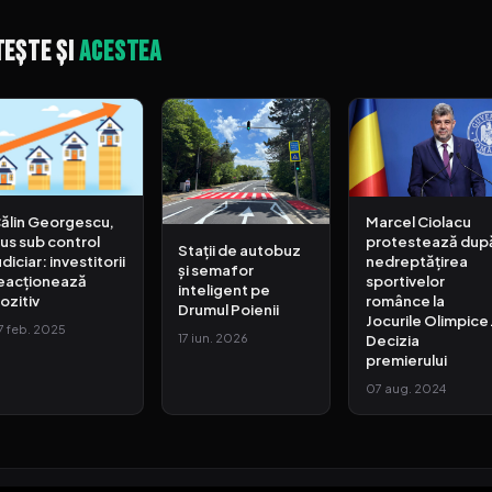
tește și
acestea
ălin Georgescu,
Marcel Ciolacu
us sub control
protestează dup
Stații de autobuz
udiciar: investitorii
nedreptățirea
și semafor
eacționează
sportivelor
inteligent pe
ozitiv
românce la
Drumul Poienii
Jocurile Olimpice
7 feb. 2025
17 iun. 2026
Decizia
premierului
07 aug. 2024