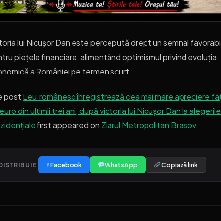
toria lui Nicușor Dan este percepută drept un semnal favorabi
tru piețele financiare, alimentând optimismul privind evoluția
nomică a României pe termen scurt.
e post
Leul românesc înregistrează cea mai mare apreciere fa
euro din ultimii trei ani, după victoria lui Nicușor Dan la alegerile
zidențiale
first appeared on
Ziarul Metropolitan Brasov
.
f Facebook
WhatsApp
Copiază link
DISTRIBUIE: