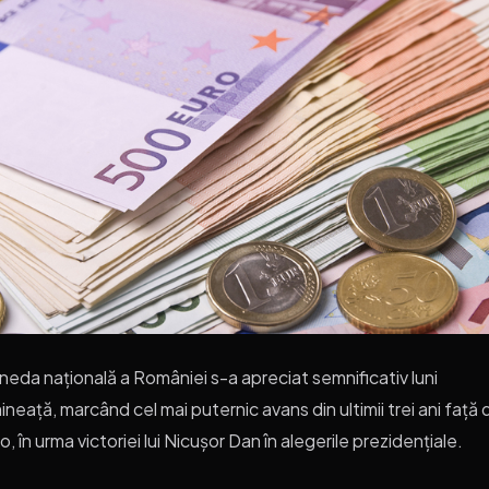
eda națională a României s-a apreciat semnificativ luni
ineață, marcând cel mai puternic avans din ultimii trei ani față 
o, în urma victoriei lui Nicușor Dan în alegerile prezidențiale.