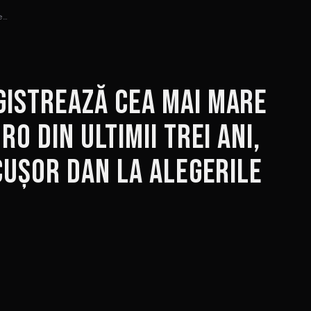
e…
gistrează cea mai mare
o din ultimii trei ani,
cușor Dan la alegerile