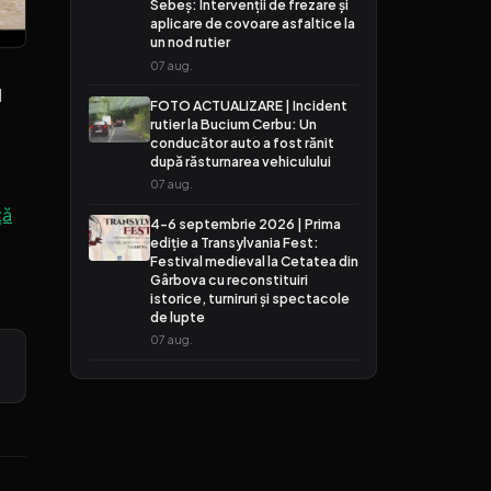
Sebeș: Intervenții de frezare și
aplicare de covoare asfaltice la
un nod rutier
07 aug.
l
FOTO ACTUALIZARE | Incident
rutier la Bucium Cerbu: Un
conducător auto a fost rănit
după răsturnarea vehiculului
07 aug.
ță
4-6 septembrie 2026 | Prima
ediție a Transylvania Fest:
Festival medieval la Cetatea din
Gârbova cu reconstituiri
istorice, turniruri și spectacole
de lupte
07 aug.