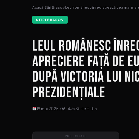
Acasă
›
Stiri Brasov
›
Leul românesc înregistrează cea mai mar
STIRI BRASOV
Leul românesc înre
apreciere față de eur
după victoria lui Ni
prezidențiale
19 mai 2025, 06:14
✍ Stirile Hitfm
PUBLICITATE