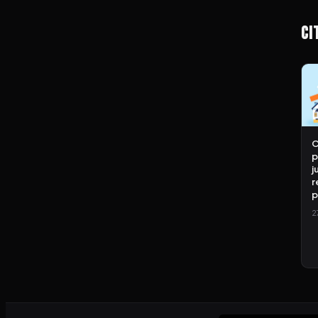
Ci
C
p
j
r
p
2