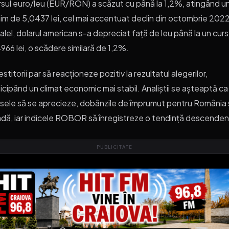
sul euro/leu (EUR/RON) a scăzut cu până la 1,2%, atingând u
im de 5,0437 lei, cel mai accentuat declin din octombrie 2022
alel, dolarul american s-a depreciat față de leu până la un cur
966 lei, o scădere similară de 1,2%.
estitorii par să reacționeze pozitiv la rezultatul alegerilor,
icipând un climat economic mai stabil. Analiștii se așteaptă ca
sele să se aprecieze, dobânzile de împrumut pentru România 
dă, iar indicele ROBOR să înregistreze o tendință descenden
PUBLICITATE