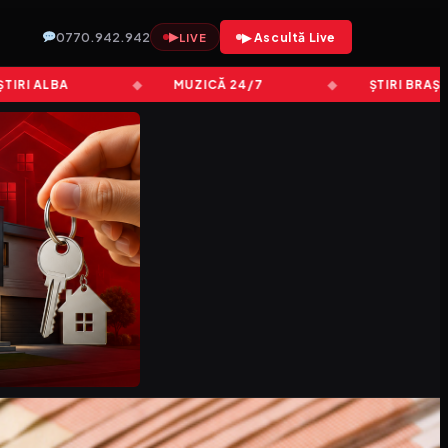
0770.942.942
▶
▶ Ascultă Live
LIVE
 ALBA
MUZICĂ 24/7
ȘTIRI BRAȘOV