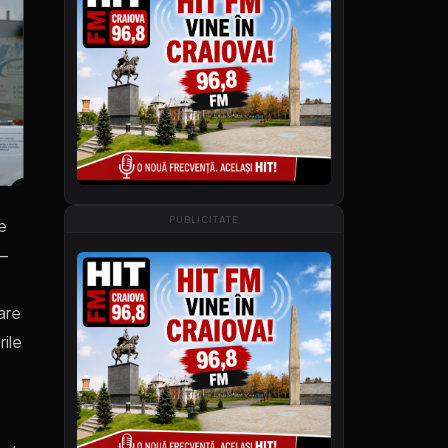
PUBLICITATE
e
 —
are
rile