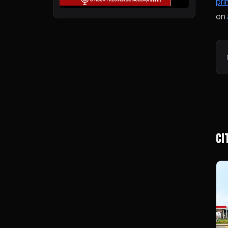
pri
on
Ci