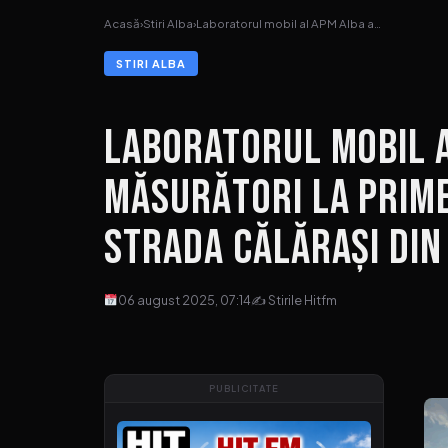
Acasă
›
Stiri Alba
›
Laboratorul mobil al APM Alba a…
STIRI ALBA
Laboratorul mobil a
măsurători la prime
strada Călărași din
06 august 2025, 07:14
✍ Stirile Hitfm
PUBLICITATE