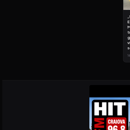
„
E
M
t
g
v
s
1