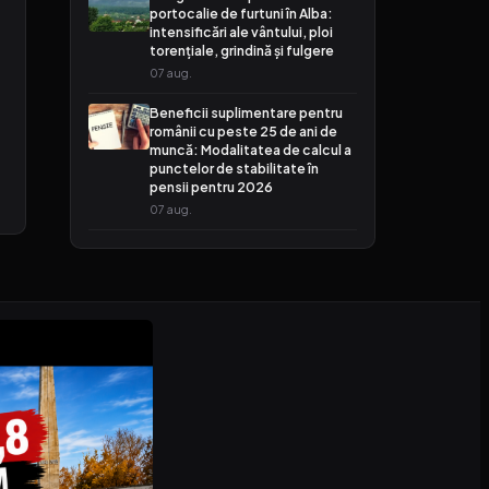
portocalie de furtuni în Alba:
intensificări ale vântului, ploi
torențiale, grindină și fulgere
07 aug.
Beneficii suplimentare pentru
românii cu peste 25 de ani de
muncă: Modalitatea de calcul a
punctelor de stabilitate în
pensii pentru 2026
07 aug.