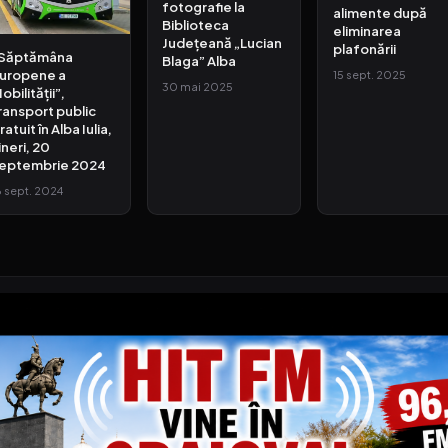
fotografie la
alimente după
Biblioteca
eliminarea
Județeană „Lucian
plafonării
Săptămâna
Blaga” Alba
uropene a
15 sept. 2025
30 mai 2025
obilității”,
ransport public
ratuit în Alba Iulia,
ineri, 20
eptembrie 2024
6 sept. 2024