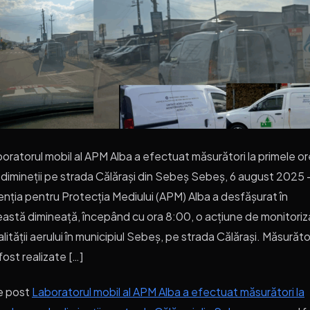
oratorul mobil al APM Alba a efectuat măsurători la primele or
 dimineții pe strada Călărași din Sebeș Sebeș, 6 august 2025
nția pentru Protecția Mediului (APM) Alba a desfășurat în
astă dimineață, începând cu ora 8:00, o acțiune de monitoriz
alității aerului în municipiul Sebeș, pe strada Călărași. Măsurăto
fost realizate […]
e post
Laboratorul mobil al APM Alba a efectuat măsurători la