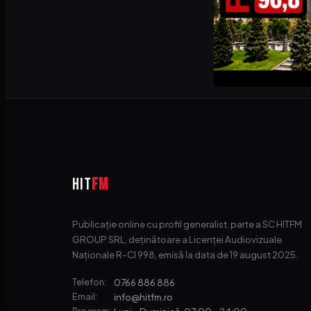
HIT
FM
Publicație online cu profil generalist, parte a SC HITFM
GROUP SRL, deținătoare a Licenței Audiovizuale
Naționale R-CI 998, emisă la data de 19 august 2025.
0766 886 886
Telefon:
info@hitfm.ro
Email: