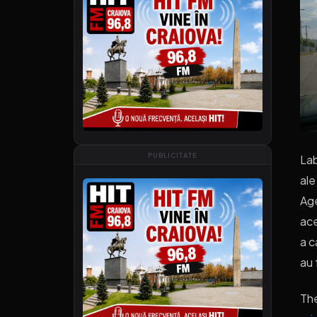
PUBLICITATE
Lab
ale
Age
ace
a c
au 
Th