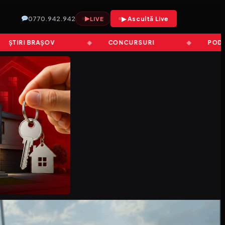
0770.942.942
▶
▶ Ascultă Live
LIVE
IRI BRAȘOV
CONCURSURI
PODCAST 