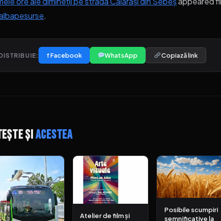
mele ore ale dimineții pe strada Călărași din Sebeș
appeared fi
albapesurse
.
f Facebook
WhatsApp
Copiază link
DISTRIBUIE:
tește și
acestea
Posibile scumpiri
Atelier de film și
semnificative la