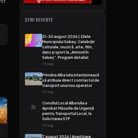
rst
ȘTIRI RECENTE
21-30 august 2026 | Zilele
Municipiului Sebeș: Celebrări
culturale, muzică, arte, film,
dans și sport la „Armonii în
Sebeș”. Program detaliat
07 aug.
Primăria Alba Iulia intenționează
să atribuie direct contractul de
transport unui nou operator
07 aug.
Consiliul Local Alba Iulia a
Aprobat Măsurile de Urgență
pentru Transportul Local, la
Solicitarea STP
07 aug.
7 august 2026 | Avertizare