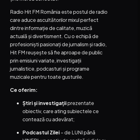
Radio Hit FM România este postul de radio
care aduce ascultătorilor mixul perfect
dintre informație de calitate, muzică
actuală și divertisment. Cu o echipă de
profesioniști pasionați de jurnalism și radio,
Hit FM reușește să fie aproape de public
prin emisiuni variate, investigații
jurnalistice, podcasturi și programe
muzicale pentru toate gusturile.
Ce oferim:
Știri și investigații
prezentate
obiectiv, care ating subiectele ce
contează cu adevărat;
Podcastul Zilei
– de LUNI până