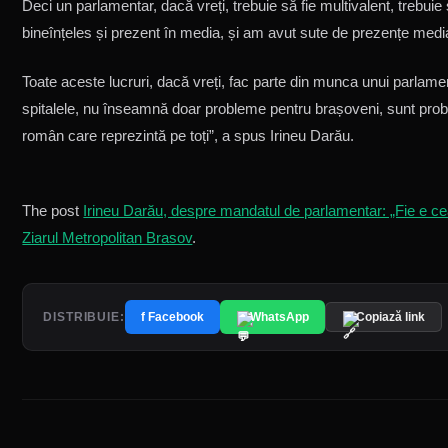
Deci un parlamentar, dacă vreți, trebuie să fie multivalent, trebuie 
bineînțeles și prezent în media, și am avut sute de prezențe media
Toate aceste lucruri, dacă vreți, fac parte din munca unui parlamen
spitalele, nu înseamnă doar probleme pentru brașoveni, sunt prob
român care reprezintă pe toți”, a spus Irineu Darău.
The post
Irineu Darău, despre mandatul de parlamentar: „Fie e c
Ziarul Metropolitan Brasov
.
DISTRIBUIE:
f Facebook
WhatsApp
Copiază link