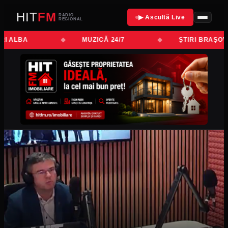
HIT
FM
RADIO
▶ Ascultă Live
REGIONAL
I ALBA
MUZICĂ 24/7
ȘTIRI BRAȘOV