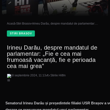
Acasă
›
Stiri Brasov
›
Irineu Darău, despre mandatul de parlamentar:…
STIRI BRASOV
Irineu Darău, despre mandatul de
parlamentar: „Fie e cea mai
frumoasă vacanță, fie e perioada
cea mai grea”
18 septembrie 2024, 11:13
✍ Stirile Hitfm
Senatorul Irineu Darău și președintele filialei USR Brașov a vo
despre ce presupune mandatul unui parlamentar.