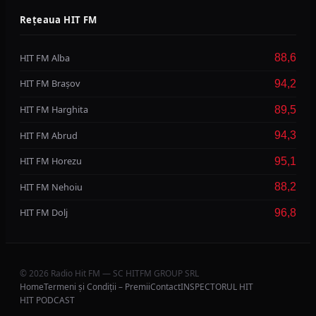
Rețeaua HIT FM
HIT FM Alba
88,6
HIT FM Brașov
94,2
HIT FM Harghita
89,5
HIT FM Abrud
94,3
HIT FM Horezu
95,1
HIT FM Nehoiu
88,2
HIT FM Dolj
96,8
© 2026 Radio Hit FM — SC HITFM GROUP SRL
Home
Termeni și Condiții – Premii
Contact
INSPECTORUL HIT
HIT PODCAST