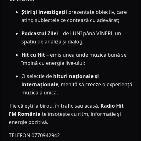
Știri și investigații
prezentate obiectiv, care
ating subiectele ce contează cu adevărat;
Podcastul Zilei
– de LUNI până VINERI, un
spațiu de analiză și dialog;
Hit cu Hit
– emisiunea unde muzica bună se
îmbină cu energia live-ului;
O selecție de
hituri naționale și
internaționale
, menită să creeze o experiență
muzicală unică.
Fie că ești la birou, în trafic sau acasă,
Radio Hit
FM România
te însoțește cu ritm, informație și
energie pozitivă.
TELEFON 0770942942