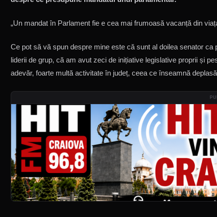
„Un mandat în Parlament fie e cea mai frumoasă vacanță din viața 
Ce pot să vă spun despre mine este că sunt al doilea senator ca pr
liderii de grup, că am avut zeci de inițiative legislative proprii și 
adevăr, foarte multă activitate în județ, ceea ce înseamnă deplasă
PU