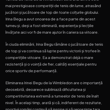
mai prestigioase competiții de tenis din lume, atrasând
jucători și jucătoare de top din toate colțurile globului.
Irina Begu a avut onoarea de a face parte din acest
turneu și, deși a fost eliminată, experiența și lecțiile
învățate aici vor fi de mare ajutor în cariera sa viitoare.
În ciuda eliminării, Irina Begu rămâne o jucătoare de tenis
de top și va continua să lupte pentru victorii și trofee în
competițiile viitoare. Ea a demonstrat déjà o mare
rezistență și o voință de fier, calități esențiale pentru
orice sportiv de performanță.
Eliminarea Irinei Begu de la Wimbledon are o importanță
deosebită, deoarece subliniază dificultatea și
competitivitatea extremă a turneelor de tenis de înalt
nivel. În același timp, arată și că, indiferent de rezultate,
sportivii români continuă să inspire și să reprezinte țara