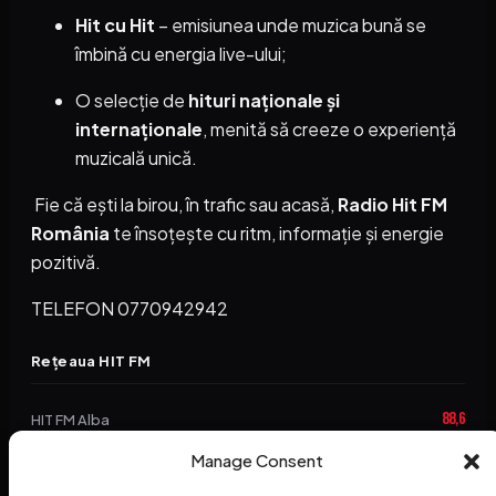
Hit cu Hit
– emisiunea unde muzica bună se
îmbină cu energia live-ului;
O selecție de
hituri naționale și
internaționale
, menită să creeze o experiență
muzicală unică.
Fie că ești la birou, în trafic sau acasă,
Radio Hit FM
România
te însoțește cu ritm, informație și energie
pozitivă.
TELEFON 0770942942
Rețeaua HIT FM
88,6
HIT FM Alba
94,2
Manage Consent
HIT FM Brașov