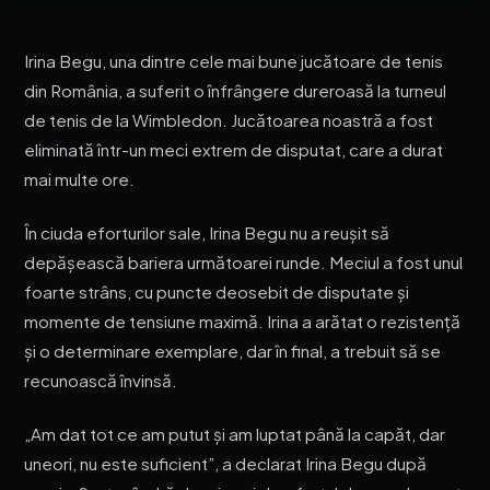
Irina Begu, una dintre cele mai bune jucătoare de tenis
din România, a suferit o înfrângere dureroasă la turneul
de tenis de la Wimbledon. Jucătoarea noastră a fost
eliminată într-un meci extrem de disputat, care a durat
mai multe ore.
În ciuda eforturilor sale, Irina Begu nu a reușit să
depășească bariera următoarei runde. Meciul a fost unul
foarte strâns, cu puncte deosebit de disputate și
momente de tensiune maximă. Irina a arătat o rezistență
și o determinare exemplare, dar în final, a trebuit să se
recunoască învinsă.
„Am dat tot ce am putut și am luptat până la capăt, dar
uneori, nu este suficient”, a declarat Irina Begu după