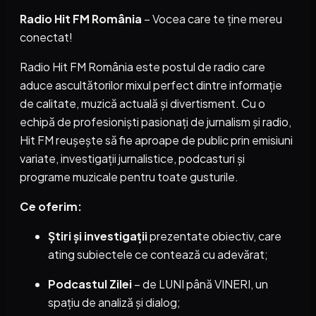
Radio Hit FM România
– Vocea care te ține mereu
conectat!
Radio Hit FM România este postul de radio care
aduce ascultătorilor mixul perfect dintre informație
de calitate, muzică actuală și divertisment. Cu o
echipă de profesioniști pasionați de jurnalism și radio,
Hit FM reușește să fie aproape de public prin emisiuni
variate, investigații jurnalistice, podcasturi și
programe muzicale pentru toate gusturile.
Ce oferim:
Știri și investigații
prezentate obiectiv, care
ating subiectele ce contează cu adevărat;
Podcastul Zilei
– de LUNI până VINERI, un
spațiu de analiză și dialog;