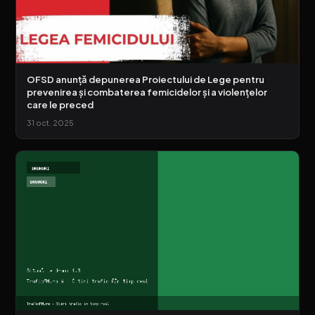
OFSD anunță depunerea Proiectului de Lege pentru
prevenirea și combaterea femicidelor și a violențelor
care le preced
31 oct. 2025