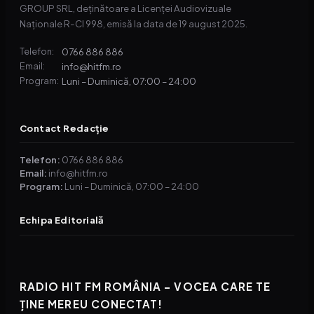
GROUP SRL, deținătoare a Licenței Audiovizuale
Naționale R-CI 998, emisă la data de 19 august 2025.
0766 886 886
Telefon:
info@hitfm.ro
Email:
Luni – Duminică, 07:00 – 24:00
Program:
Contact Redacție
Telefon:
0766 886 886
Email:
info@hitfm.ro
Program:
Luni – Duminică, 07:00 – 24:00
Echipa Editorială
RADIO HIT FM ROMÂNIA – VOCEA CARE TE
ȚINE MEREU CONECTAT!