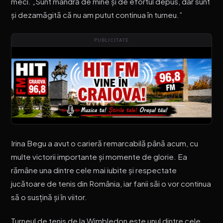
meci. „Sunt mândră de mine și de efortul depus, dar sunt
și dezamăgită că nu am putut continua în turneu.”
PUBLICITATE
Irina Begu a avut o carieră remarcabilă până acum, cu
multe victorii importante și momente de glorie. Ea
rămâne una dintre cele mai iubite și respectate
jucătoare de tenis din România, iar fanii săi o vor continua
să o susțină și în viitor.
Turneul de tenis de la Wimbledon este unul dintre cele