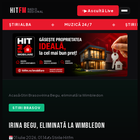
HIT
FM
RADIO
▶ Ascultă Live
REGIONAL
ȘTIRI ALBA
MUZICĂ 24/7
ȘTIRI 
Acasă
›
Stiri Brasov
›
Irina Begu, eliminată la Wimbledon
STIRI BRASOV
Irina Begu, eliminată la Wimbledon
01 iulie 2026, 01:14
✍ Stirile Hitfm