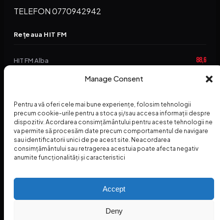
TELEFON 0770942942
Rețeaua HIT FM
88,6
HIT FM Alba
Manage Consent
94,2
HIT FM Brașov
89,5
HIT FM Harghita
Pentru a vă oferi cele mai bune experiențe, folosim tehnologii
precum cookie-urile pentru a stoca și/sau accesa informații despre
94,3
HIT FM Abrud
dispozitiv. Acordarea consimțământului pentru aceste tehnologii ne
va permite să procesăm date precum comportamentul de navigare
95,1
HIT FM Horezu
sau identificatorii unici de pe acest site. Neacordarea
consimțământului sau retragerea acestuia poate afecta negativ
88,2
HIT FM Nehoiu
anumite funcționalități și caracteristici
96,8
HIT FM Dolj
Accept
Deny
© 2026 Radio Hit FM — SC HITFM GROUP SRL
Home
Termeni și Condiții – Premii
Contact
INSPECTORUL HIT