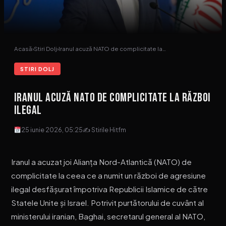
Acasă
›
Stiri Dolj
›
Iranul acuză NATO de complicitate la…
STIRI DOLJ
Iranul acuză NATO de complicitate la război
ilegal
25 iunie 2026, 05:25
✍ Stirile Hitfm
Iranul a acuzat joi Alianța Nord-Atlantică (NATO) de
complicitate la ceea ce a numit un război de agresiune
ilegal desfășurat împotriva Republicii Islamice de către
Statele Unite și Israel. Potrivit purtătorului de cuvânt al
ministerului iranian, Baghai, secretarul general al NATO,