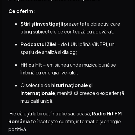
Ce oferim:
Știri și investigații
prezentate obiectiv, care
ating subiectele ce contează cu adevărat;
Podcastul Zilei
– de LUNI până VINERI, un
spațiu de analiză și dialog;
Hit cu Hit
– emisiunea unde muzica bună se
îmbină cu energia live-ului;
O selecție de
hituri naționale și
internaționale
, menită să creeze o experiență
muzicală unică.
Fie că ești la birou, în trafic sau acasă,
Radio Hit FM
România
te însoțește cu ritm, informație și energie
pozitivă.