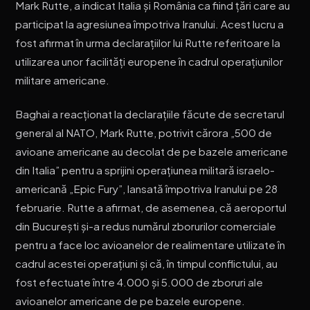
Mark Rutte, a indicat Italia și România ca fiind țări care au
participat la agresiunea împotriva Iranului. Acest lucru a
fost afirmat în urma declarațiilor lui Rutte referitoare la
utilizarea unor facilități europene în cadrul operațiunilor
militare americane.
Baghai a reacționat la declarațiile făcute de secretarul
general al NATO, Mark Rutte, potrivit cărora „500 de
avioane americane au decolat de pe bazele americane
din Italia” pentru a sprijini operațiunea militară israelo-
americană „Epic Fury”, lansată împotriva Iranului pe 28
februarie. Rutte a afirmat, de asemenea, că aeroportul
din București și-a redus numărul zborurilor comerciale
pentru a face loc avioanelor de realimentare utilizate în
cadrul acestei operațiuni și că, în timpul conflictului, au
fost efectuate între 4.000 și 5.000 de zboruri ale
avioanelor americane de pe bazele europene.