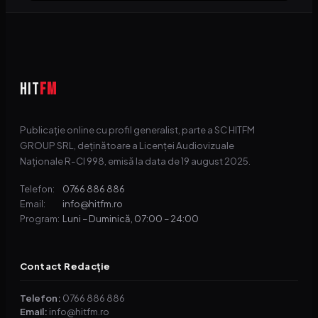
HIT
FM
Publicație online cu profil generalist, parte a SC HITFM
GROUP SRL, deținătoare a Licenței Audiovizuale
Naționale R-CI 998, emisă la data de 19 august 2025.
0766 886 886
Telefon:
info@hitfm.ro
Email:
Luni – Duminică, 07:00 – 24:00
Program:
Contact Redacție
Telefon:
0766 886 886
Email:
info@hitfm.ro