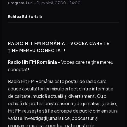
Program:
Luni – Duminică, 07:00 – 24:00
Echipa Editorială
RADIO HIT FM ROMÂNIA – VOCEA CARE TE
ȚINE MEREU CONECTAT!
Radio Hit FM România
– Vocea care te ține mereu
conectat!
Radio Hit FM România este postul de radio care
aduce ascultătorilor mixul perfect dintre informație
de calitate, muzică actuală și divertisment. Cu o
echipă de profesioniști pasionați de jurnalism și radio,
Hit FM reușește să fie aproape de public prin emisiuni
variate, investigații jurnalistice, podcasturi și
programe muzicale pentru toate gusturile.