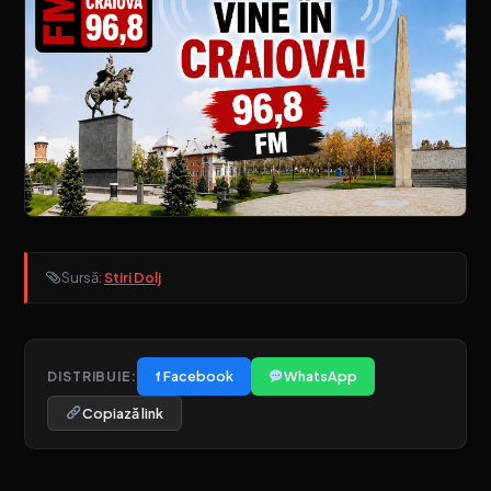
Sursă:
Stiri Dolj
f Facebook
WhatsApp
DISTRIBUIE:
Copiază link