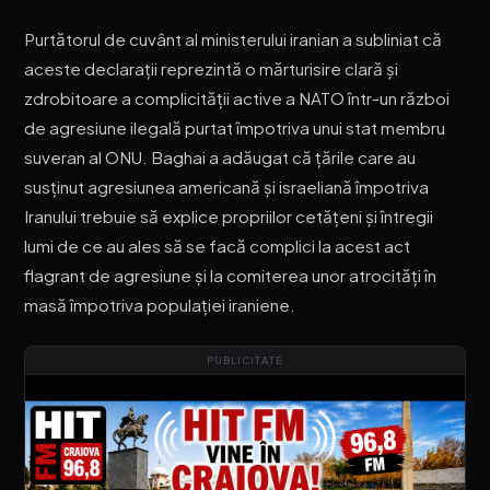
Purtătorul de cuvânt al ministerului iranian a subliniat că
aceste declarații reprezintă o mărturisire clară și
zdrobitoare a complicității active a NATO într-un război
de agresiune ilegală purtat împotriva unui stat membru
suveran al ONU. Baghai a adăugat că țările care au
susținut agresiunea americană și israeliană împotriva
Iranului trebuie să explice propriilor cetățeni și întregii
lumi de ce au ales să se facă complici la acest act
flagrant de agresiune și la comiterea unor atrocități în
masă împotriva populației iraniene.
PUBLICITATE