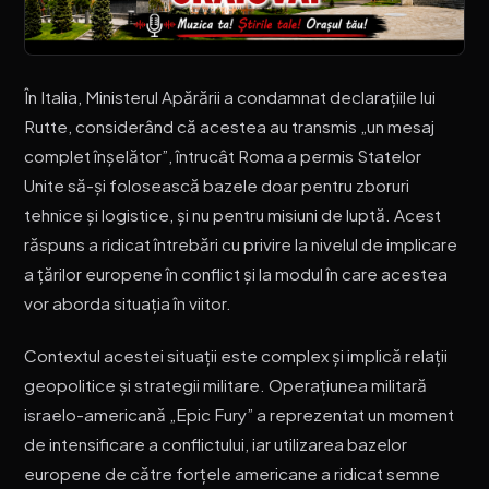
În Italia, Ministerul Apărării a condamnat declarațiile lui
Rutte, considerând că acestea au transmis „un mesaj
complet înșelător”, întrucât Roma a permis Statelor
Unite să-și folosească bazele doar pentru zboruri
tehnice și logistice, și nu pentru misiuni de luptă. Acest
răspuns a ridicat întrebări cu privire la nivelul de implicare
a țărilor europene în conflict și la modul în care acestea
vor aborda situația în viitor.
Contextul acestei situații este complex și implică relații
geopolitice și strategii militare. Operațiunea militară
israelo-americană „Epic Fury” a reprezentat un moment
de intensificare a conflictului, iar utilizarea bazelor
europene de către forțele americane a ridicat semne