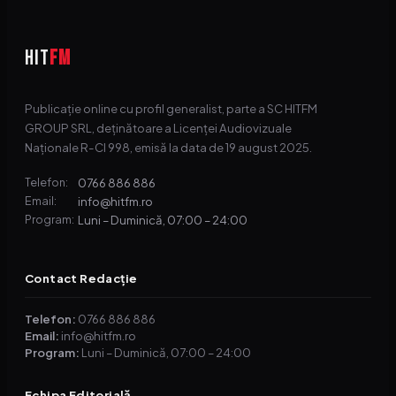
HIT
FM
Publicație online cu profil generalist, parte a SC HITFM
GROUP SRL, deținătoare a Licenței Audiovizuale
Naționale R-CI 998, emisă la data de 19 august 2025.
0766 886 886
Telefon:
info@hitfm.ro
Email:
Luni – Duminică, 07:00 – 24:00
Program:
Contact Redacție
Telefon:
0766 886 886
Email:
info@hitfm.ro
Program:
Luni – Duminică, 07:00 – 24:00
Echipa Editorială