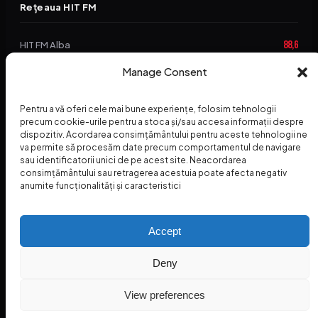
Rețeaua HIT FM
88,6
HIT FM Alba
94,2
Manage Consent
HIT FM Brașov
89,5
HIT FM Harghita
Pentru a vă oferi cele mai bune experiențe, folosim tehnologii
94,3
precum cookie-urile pentru a stoca și/sau accesa informații despre
HIT FM Abrud
dispozitiv. Acordarea consimțământului pentru aceste tehnologii ne
va permite să procesăm date precum comportamentul de navigare
95,1
HIT FM Horezu
sau identificatorii unici de pe acest site. Neacordarea
consimțământului sau retragerea acestuia poate afecta negativ
88,2
HIT FM Nehoiu
anumite funcționalități și caracteristici
96,8
HIT FM Dolj
Accept
Deny
© 2026 Radio Hit FM — SC HITFM GROUP SRL
Home
Termeni și Condiții – Premii
Contact
INSPECTORUL HIT
HIT PODCAST
View preferences