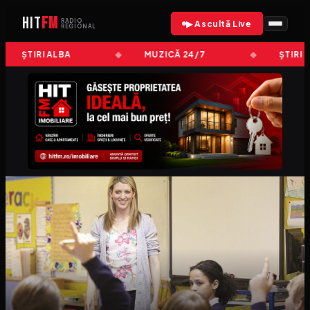
HIT
FM
RADIO
▶ Ascultă Live
REGIONAL
ȘTIRI ALBA
MUZICĂ 24/7
ȘTIRI 