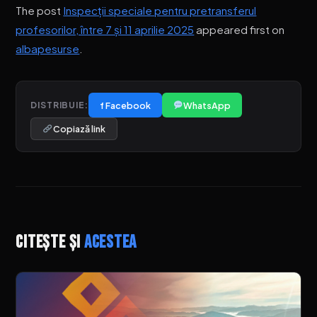
The post
Inspecții speciale pentru pretransferul
profesorilor, între 7 și 11 aprilie 2025
appeared first on
albapesurse
.
f Facebook
WhatsApp
DISTRIBUIE:
Copiază link
Citește și
acestea