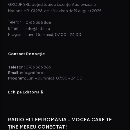
GROUP SRL, deținătoare a Licenței Audiovizuale
Naționale R-CI 998, emisă la data de 19 august 2025.
0766 886 886
Telefon:
info@hitfm.ro
Email:
Luni – Duminică, 07:00 – 24:00
Program:
Contact Redacție
Telefon:
0766 886 886
Email:
info@hitfm.ro
Program:
Luni – Duminică, 07:00 – 24:00
Echipa Editorială
RADIO HIT FM ROMÂNIA – VOCEA CARE TE
ȚINE MEREU CONECTAT!