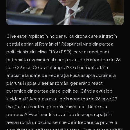
Cine este implicat în incidentul cu drona care a intrat în
spațiul aerian al României? Răspunsul vine din partea
politicianistului Mihai Fifor (PSD), care a reacționat
puternic la evenimentul care a avut loc în noaptea de 28
spre 29 mai. Ce s-a întâmplat? O dronă utilizată în
atacurile lansate de Federația Rusă asupra Ucrainei a
pătruns în spațiul aerian român, generând reacții
puternice din partea clasei politice. Când a avut loc
incidentul? Acesta a avut loc în noaptea de 28 spre 29
mai, într-un context geopolitic încărcat. Unde s-a
petrecut? Evenimentul a avut loc deasupra spațiului
aerian român, ridicând semne de întrebare cu privire la
securitatea și apărarea țării noastre. Cum a fost posibil?