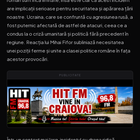
are implicații serioase pentru securitatea și apărarea țării
noastre. Ucraina, care se confruntă cu agresiunea rusă, a
fost puternic afectată de astfel de atacuri, ceea ce a
condus la o criză umanitară și politică fără precedent în
regiune. Reacția lui Mihai Fifor subliniază necesitatea
unei poziții ferme și unite a clasei politice române în fața
acestor provocări.
PUBLICITATE
Într-un context mai larg, incidentul cu drona ridică