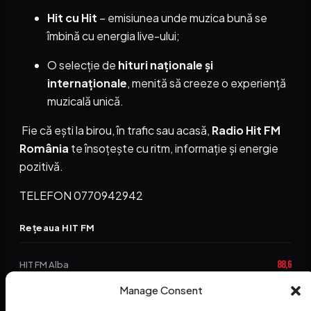
Hit cu Hit
– emisiunea unde muzica bună se
îmbină cu energia live-ului;
O selecție de
hituri naționale și
internaționale
, menită să creeze o experiență
muzicală unică.
Fie că ești la birou, în trafic sau acasă,
Radio Hit FM
România
te însoțește cu ritm, informație și energie
pozitivă.
TELEFON 0770942942
Rețeaua HIT FM
88,6
HIT FM Alba
Manage Consent
94,2
HIT FM Brașov