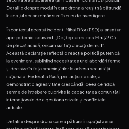
Detaliile despre modul în care drona a reușit să pătrundă
în spațiul aerian român sunt în curs de investigare.
În contextul acestui incident, Mihai Fifor (PSD) a lansat un
apel puternic, spunând: „Deșteptarea, nea Miruță! Că
de plecat acasă, oricum sunteți plecați de mult”.
Această declarație reflectă o reacție politică puternică
la eveniment, subliniind necesitatea unei abordări ferme
și decisive în fața amenințărilor la adresa securității
naționale. Federația Rusă, prin acțiunile sale, a
demonstrat o agresivitate crescândă, ceea ce ridică
semne de întrebare cu privire la capacitatea comunității
internaționale de a gestiona crizele și conflictele
actuale.
Detaliile despre drona care a pătruns în spațiul aerian
român sunt încă limitate, însă este clar că acest incident