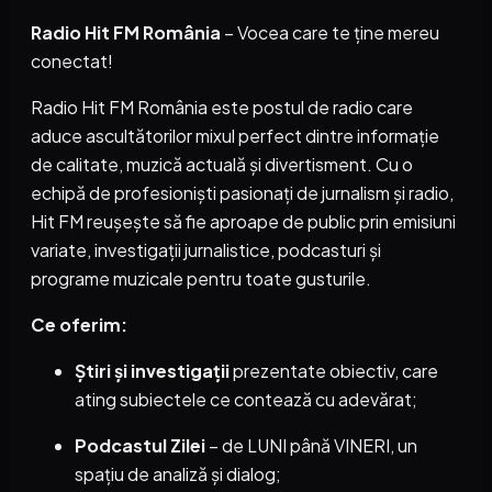
Radio Hit FM România
– Vocea care te ține mereu
conectat!
Radio Hit FM România este postul de radio care
aduce ascultătorilor mixul perfect dintre informație
de calitate, muzică actuală și divertisment. Cu o
echipă de profesioniști pasionați de jurnalism și radio,
Hit FM reușește să fie aproape de public prin emisiuni
variate, investigații jurnalistice, podcasturi și
programe muzicale pentru toate gusturile.
Ce oferim:
Știri și investigații
prezentate obiectiv, care
ating subiectele ce contează cu adevărat;
Podcastul Zilei
– de LUNI până VINERI, un
spațiu de analiză și dialog;