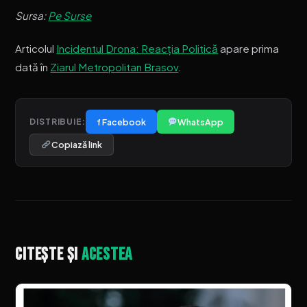
Sursa:
Pe Surse
Articolul
Incidentul Drona: Reacția Politică
apare prima
dată în
Ziarul Metropolitan Brasov
.
f Facebook
WhatsApp
DISTRIBUIE:
Copiază link
Citește și
acestea