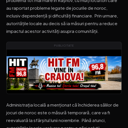
problemă tot mai mare în Râșnov, cu mulți locuitori care
au raportat probleme legate de jocurile de noroc,
inclusiv dependență și dificultăți financiare. Prin urmare,
autoritățile locale au decis să ia măsuri pentru a reduce
impactul acestor activități asupra comunității.
PUBLICITATE
Administrația locală a menționat că închiderea sălilor de
jocuri de noroc este o măsură temporară, care va fi
reevaluată la sfârșitul lunii noiembrie. Până atunci,
autoritățile locale vor lucra pentru a găsi soluții