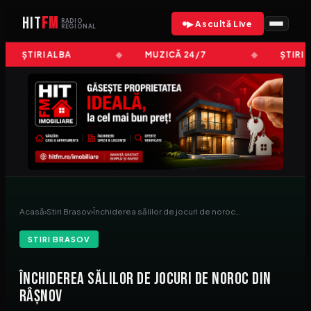
HIT
FM
RADIO
▶ Ascultă Live
REGIONAL
ȘTIRI ALBA
MUZICĂ 24/7
ȘTIRI 
Acasă
›
Stiri Brasov
›
Închiderea sălilor de jocuri de noroc…
STIRI BRASOV
Închiderea sălilor de jocuri de noroc din
Râșnov