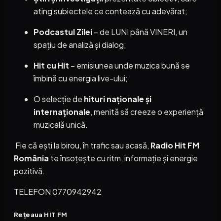
ating subiectele ce contează cu adevărat;
Podcastul Zilei
– de LUNI până VINERI, un
spațiu de analiză și dialog;
Hit cu Hit
– emisiunea unde muzica bună se
îmbină cu energia live-ului;
O selecție de
hituri naționale și
internaționale
, menită să creeze o experiență
muzicală unică.
Fie că ești la birou, în trafic sau acasă,
Radio Hit FM
România
te însoțește cu ritm, informație și energie
pozitivă.
TELEFON 0770942942
Rețeaua HIT FM