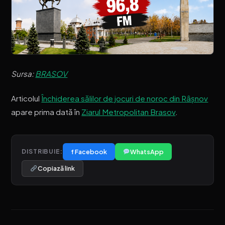
Sursa:
BRASOV
Articolul
Închiderea sălilor de jocuri de noroc din Râșnov
apare prima dată în
Ziarul Metropolitan Brasov
.
f Facebook
WhatsApp
DISTRIBUIE:
Copiază link