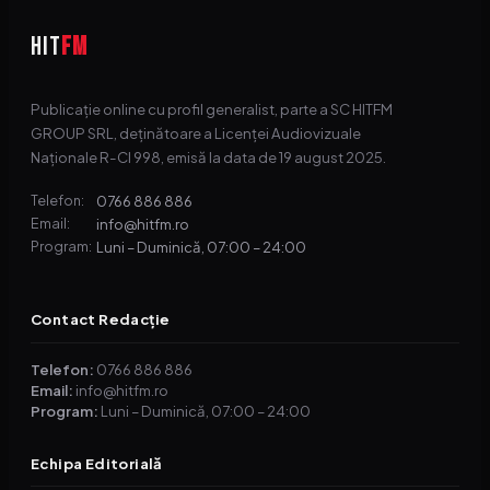
HIT
FM
Publicație online cu profil generalist, parte a SC HITFM
GROUP SRL, deținătoare a Licenței Audiovizuale
Naționale R-CI 998, emisă la data de 19 august 2025.
0766 886 886
Telefon:
info@hitfm.ro
Email:
Luni – Duminică, 07:00 – 24:00
Program:
Contact Redacție
Telefon:
0766 886 886
Email:
info@hitfm.ro
Program:
Luni – Duminică, 07:00 – 24:00
Echipa Editorială