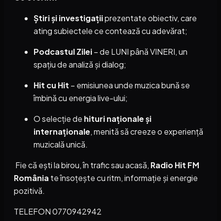
Știri și investigații
prezentate obiectiv, care
ating subiectele ce contează cu adevărat;
Podcastul Zilei
– de LUNI până VINERI, un
spațiu de analiză și dialog;
Hit cu Hit
– emisiunea unde muzica bună se
îmbină cu energia live-ului;
O selecție de
hituri naționale și
internaționale
, menită să creeze o experiență
muzicală unică.
Fie că ești la birou, în trafic sau acasă,
Radio Hit FM
România
te însoțește cu ritm, informație și energie
pozitivă.
TELEFON 0770942942