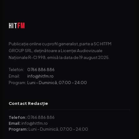
HIT
FM
Publicație online cu profil generalist, parte a SC HITFM
GROUP SRL, deținătoare a Licenței Audiovizuale
Naționale R-CI 998, emisă la data de 19 august 2025.
0766 886 886
Telefon:
info@hitfm.ro
Email:
Luni – Duminică, 07:00 – 24:00
Program:
Contact Redacție
Telefon:
0766 886 886
Email:
info@hitfm.ro
Program:
Luni – Duminică, 07:00 – 24:00