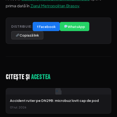
prima dată în
Ziarul Metropolitan Brasov
.
f Facebook
WhatsApp
DISTRIBUIE:
Copiază link
Citește și
acestea
Accident rutier pe DN29B: microbuz lovit cap de pod
01 iul. 2026