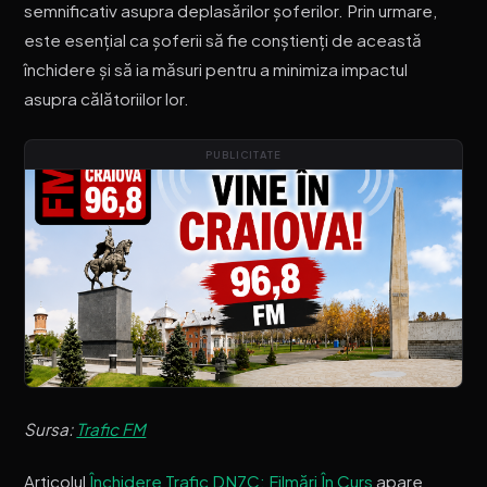
semnificativ asupra deplasărilor șoferilor. Prin urmare,
este esențial ca șoferii să fie conștienți de această
închidere și să ia măsuri pentru a minimiza impactul
asupra călătoriilor lor.
PUBLICITATE
Sursa:
Trafic FM
Articolul
Închidere Trafic DN7C: Filmări În Curs
apare