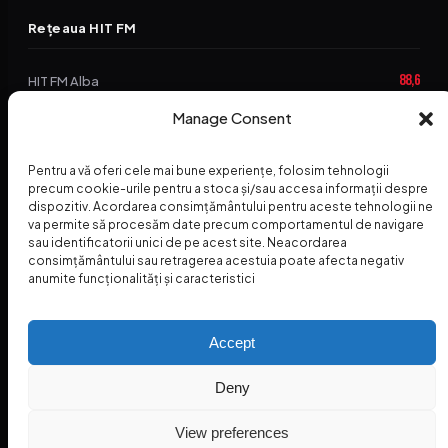
Rețeaua HIT FM
88,6
HIT FM Alba
Manage Consent
94,2
HIT FM Brașov
89,5
HIT FM Harghita
Pentru a vă oferi cele mai bune experiențe, folosim tehnologii
precum cookie-urile pentru a stoca și/sau accesa informații despre
94,3
HIT FM Abrud
dispozitiv. Acordarea consimțământului pentru aceste tehnologii ne
va permite să procesăm date precum comportamentul de navigare
95,1
HIT FM Horezu
sau identificatorii unici de pe acest site. Neacordarea
consimțământului sau retragerea acestuia poate afecta negativ
88,2
HIT FM Nehoiu
anumite funcționalități și caracteristici
96,8
HIT FM Dolj
Accept
Deny
© 2026 Radio Hit FM — SC HITFM GROUP SRL
Home
Termeni și Condiții – Premii
Contact
INSPECTORUL HIT
HIT PODCAST
View preferences