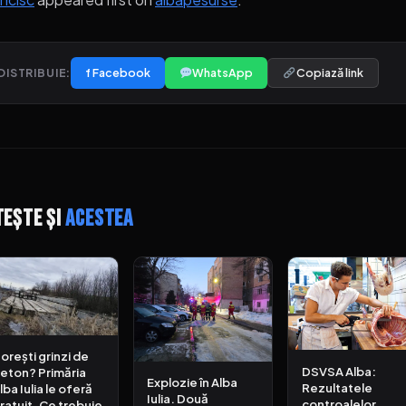
f Facebook
WhatsApp
Copiază link
DISTRIBUIE:
tește și
acestea
orești grinzi de
DSVSA Alba:
eton? Primăria
Explozie în Alba
Rezultatele
lba Iulia le oferă
Iulia. Două
controalelor
ratuit. Ce trebuie