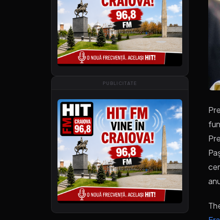
PUBLICITATE
Pre
fun
Pre
Paș
cer
anu
Th
Fra