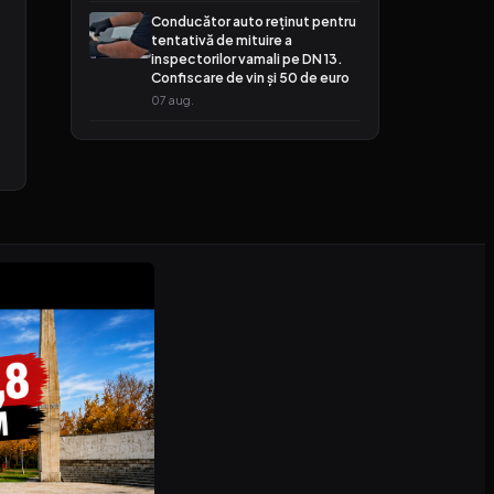
Conducător auto reținut pentru
tentativă de mituire a
inspectorilor vamali pe DN 13.
Confiscare de vin și 50 de euro
07 aug.