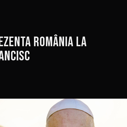
rezenta România la
rancisc