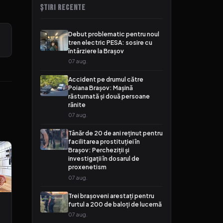
ȘTIRI RECENTE
Debut problematic pentru noul
tren electric PESA: sosire cu
întârziere la Brașov
07 aug.
Accident pe drumul către
Poiana Brașov: Mașină
răsturnată și două persoane
rănite
07 aug.
Tânăr de 20 de ani reținut pentru
facilitarea prostituției în
Brașov: Percheziții și
investigații în dosarul de
proxenetism
07 aug.
Trei brașoveni arestați pentru
furtul a 200 de baloți de lucernă
07 aug.