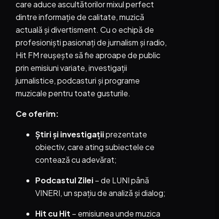
care aduce ascultătorilor mixul perfect
dintre informație de calitate, muzică
actuală și divertisment. Cu o echipă de
profesioniști pasionați de jurnalism și radio,
Hit FM reușește să fie aproape de public
prin emisiuni variate, investigații
jurnalistice, podcasturi și programe
muzicale pentru toate gusturile.
Ce oferim:
Știri și investigații
prezentate
obiectiv, care ating subiectele ce
contează cu adevărat;
Podcastul Zilei
– de LUNI până
VINERI, un spațiu de analiză și dialog;
Hit cu Hit
– emisiunea unde muzica