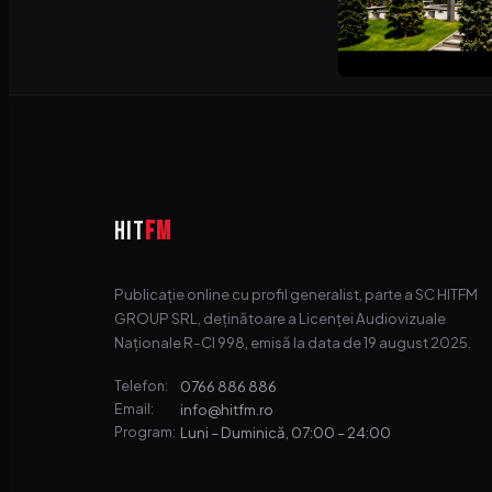
HIT
FM
Publicație online cu profil generalist, parte a SC HITFM
GROUP SRL, deținătoare a Licenței Audiovizuale
Naționale R-CI 998, emisă la data de 19 august 2025.
0766 886 886
Telefon:
info@hitfm.ro
Email:
Luni – Duminică, 07:00 – 24:00
Program: