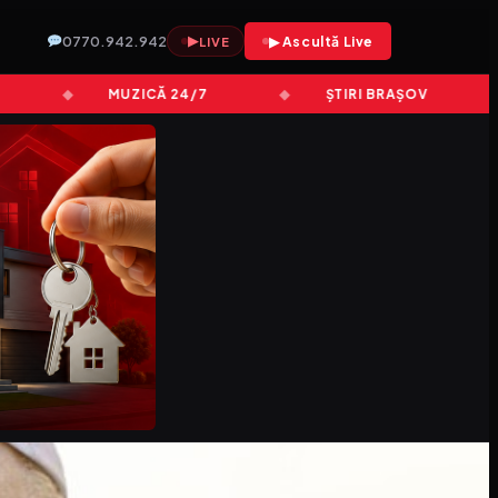
0770.942.942
▶
▶ Ascultă Live
LIVE
MUZICĂ 24/7
ȘTIRI BRAȘOV