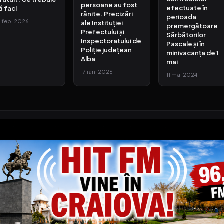
persoane au fost
efectuate în
ă faci
rănite. Precizări
perioada
9 feb. 2026
ale Instituției
premergătoare
Prefectului și
Sărbătorilor
Inspectoratului de
Pascale și în
Poliție județean
minivacanța de 1
Alba
mai
17 ian. 2026
11 mai 2024