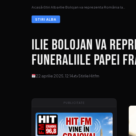
Acasă
›
Stiri Alba
›
Ilie Bolojan va reprezenta România la…
STIRI ALBA
Ilie Bolojan va rep
funeraliile Papei F
22 aprilie 2025, 12:14
✍ Stirile Hitfm
PUBLICITATE