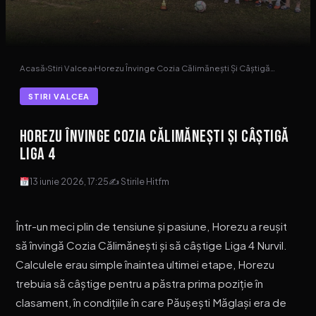
Acasă
›
Stiri Valcea
›
Horezu Învinge Cozia Călimănești Și Câștigă…
STIRI VALCEA
Horezu Învinge Cozia Călimănești Și Câștigă
Liga 4
13 iunie 2026, 17:25
✍ Stirile Hitfm
Într-un meci plin de tensiune și pasiune, Horezu a reușit
să învingă Cozia Călimănești și să câștige Liga 4 Nurvil.
Calculele erau simple înaintea ultimei etape, Horezu
trebuia să câștige pentru a păstra prima poziție în
clasament, în condițiile în care Păușești Măglași era de