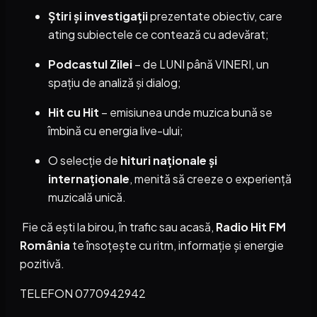
Știri și investigații
prezentate obiectiv, care
ating subiectele ce contează cu adevărat;
Podcastul Zilei
– de LUNI până VINERI, un
spațiu de analiză și dialog;
Hit cu Hit
– emisiunea unde muzica bună se
îmbină cu energia live-ului;
O selecție de
hituri naționale și
internaționale
, menită să creeze o experiență
muzicală unică.
Fie că ești la birou, în trafic sau acasă,
Radio Hit FM
România
te însoțește cu ritm, informație și energie
pozitivă.
TELEFON 0770942942