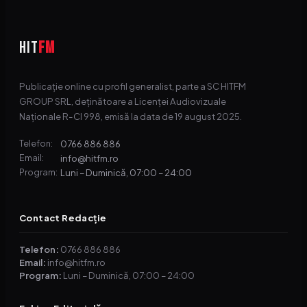
HIT
FM
Publicație online cu profil generalist, parte a SC HITFM
GROUP SRL, deținătoare a Licenței Audiovizuale
Naționale R-CI 998, emisă la data de 19 august 2025.
0766 886 886
Telefon:
info@hitfm.ro
Email:
Luni – Duminică, 07:00 – 24:00
Program:
Contact Redacție
Telefon:
0766 886 886
Email:
info@hitfm.ro
Program:
Luni – Duminică, 07:00 – 24:00