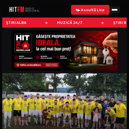
HIT
FM
RADIO
▶ Ascultă Live
REGIONAL
ȘTIRI ALBA
MUZICĂ 24/7
ȘTIRI B