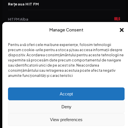
Rețeaua HIT FM
88,6
HIT FM Alba
94,2
Manage Consent
HIT FM Brașov
89,5
HIT FM Harghita
Pentru a vă oferi cele mai bune experiențe, folosim tehnologii
precum cookie-urile pentru a stoca și/sau accesa informații despre
94,3
HIT FM Abrud
dispozitiv. Acordarea consimțământului pentru aceste tehnologii ne
va permite să procesăm date precum comportamentul de navigare
95,1
HIT FM Horezu
sau identificatorii unici de pe acest site. Neacordarea
consimțământului sau retragerea acestuia poate afecta negativ
88,2
HIT FM Nehoiu
anumite funcționalități și caracteristici
96,8
HIT FM Dolj
Accept
Deny
© 2026 Radio Hit FM — SC HITFM GROUP SRL
Home
Termeni și Condiții – Premii
Contact
INSPECTORUL HIT
HIT PODCAST
View preferences