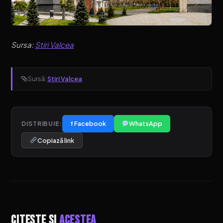
Sursa:
Stiri Valcea
Sursă:
Stiri Valcea
f Facebook
WhatsApp
DISTRIBUIE:
Copiază link
Citește și
acestea