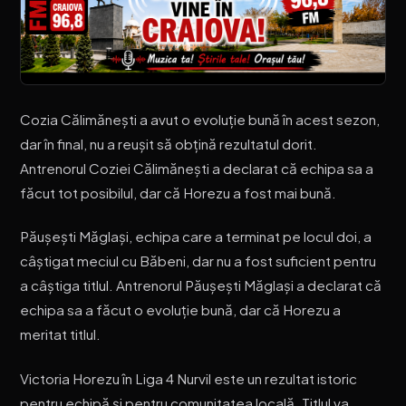
Cozia Călimănești a avut o evoluție bună în acest sezon,
dar în final, nu a reușit să obțină rezultatul dorit.
Antrenorul Coziei Călimănești a declarat că echipa sa a
făcut tot posibilul, dar că Horezu a fost mai bună.
Păușești Măglași, echipa care a terminat pe locul doi, a
câștigat meciul cu Băbeni, dar nu a fost suficient pentru
a câștiga titlul. Antrenorul Păușești Măglași a declarat că
echipa sa a făcut o evoluție bună, dar că Horezu a
meritat titlul.
Victoria Horezu în Liga 4 Nurvil este un rezultat istoric
pentru echipă și pentru comunitatea locală. Titlul va