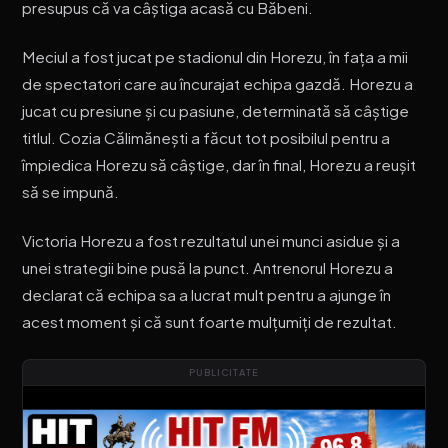
presupus că va câștiga acasă cu Băbeni.
Meciul a fost jucat pe stadionul din Horezu, în fața a mii
de spectatori care au încurajat echipa gazdă. Horezu a
jucat cu presiune și cu pasiune, determinată să câștige
titlul. Cozia Călimănești a făcut tot posibilul pentru a
împiedica Horezu să câștige, dar în final, Horezu a reușit
să se impună.
Victoria Horezu a fost rezultatul unei munci asidue și a
unei strategii bine pusă la punct. Antrenorul Horezu a
declarat că echipa sa a lucrat mult pentru a ajunge în
acest moment și că sunt foarte mulțumiți de rezultat.
PUBLICITATE