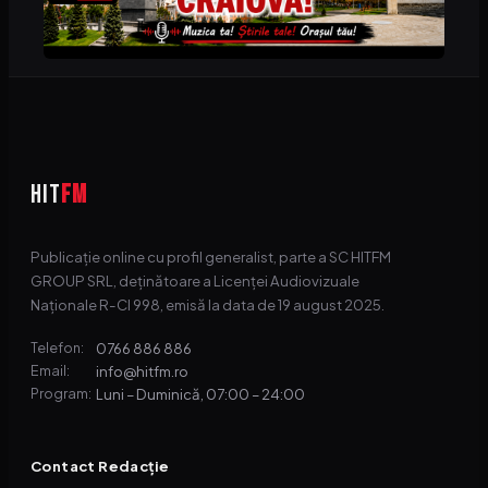
HIT
FM
Publicație online cu profil generalist, parte a SC HITFM
GROUP SRL, deținătoare a Licenței Audiovizuale
Naționale R-CI 998, emisă la data de 19 august 2025.
0766 886 886
Telefon:
info@hitfm.ro
Email:
Luni – Duminică, 07:00 – 24:00
Program:
Contact Redacție