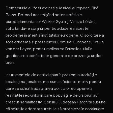
Demersurile au fost extinse și la nivel european, Bíró
Barna-Botond transmițând adrese oficiale
europarlamentarilor Winkler Gyula și Vincze Lóránt,
solicitându-le sprijinul pentru aducerea acestei
probleme în atenția instituțiilor europene. O solicitare a
fost adresată și președintei Comisiei Europene, Ursula
von der Leyen, pentru implicarea Bruxelles-ului în
gestionarea conflictelor generate de prezența urșilor
bruni.
Instrumentele de care dispun în prezent autoritățile
locale și naționale nu mai sunt suficiente, motiv pentru
care se solicită adaptarea politicilor europene la
realitățile regiunilor în care populațiile de urs brun au
crescut semnificativ. Consiliul Județean Harghita susține
că soluțiile adoptate trebuie să protejeze în continuare