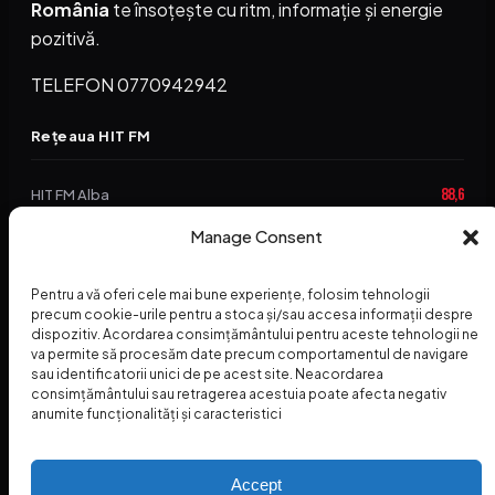
România
te însoțește cu ritm, informație și energie
pozitivă.
TELEFON 0770942942
Rețeaua HIT FM
88,6
HIT FM Alba
94,2
Manage Consent
HIT FM Brașov
89,5
HIT FM Harghita
Pentru a vă oferi cele mai bune experiențe, folosim tehnologii
94,3
precum cookie-urile pentru a stoca și/sau accesa informații despre
HIT FM Abrud
dispozitiv. Acordarea consimțământului pentru aceste tehnologii ne
va permite să procesăm date precum comportamentul de navigare
95,1
HIT FM Horezu
sau identificatorii unici de pe acest site. Neacordarea
consimțământului sau retragerea acestuia poate afecta negativ
88,2
HIT FM Nehoiu
anumite funcționalități și caracteristici
96,8
HIT FM Dolj
Accept