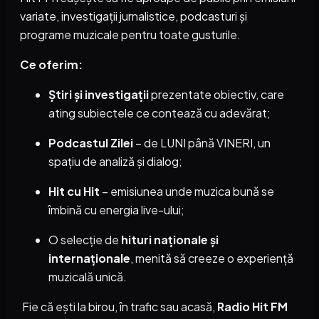
variate, investigații jurnalistice, podcasturi și
programe muzicale pentru toate gusturile.
Ce oferim:
Știri și investigații
prezentate obiectiv, care
ating subiectele ce contează cu adevărat;
Podcastul Zilei
– de LUNI până VINERI, un
spațiu de analiză și dialog;
Hit cu Hit
– emisiunea unde muzica bună se
îmbină cu energia live-ului;
O selecție de
hituri naționale și
internaționale
, menită să creeze o experiență
muzicală unică.
Fie că ești la birou, în trafic sau acasă,
Radio Hit FM