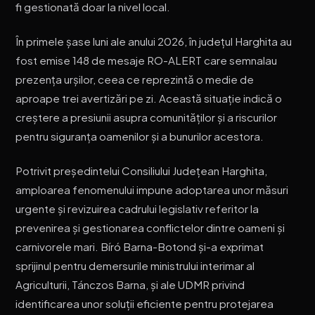
fi gestionată doar la nivel local.
În primele șase luni ale anului 2026, în județul Harghita au
fost emise 148 de mesaje RO-ALERT care semnalau
prezența urșilor, ceea ce reprezintă o medie de
aproape trei avertizări pe zi. Această situație indică o
creștere a presiunii asupra comunităților și a riscurilor
pentru siguranța oamenilor și a bunurilor acestora.
Potrivit președintelui Consiliului Județean Harghita,
amploarea fenomenului impune adoptarea unor măsuri
urgente și revizuirea cadrului legislativ referitor la
prevenirea și gestionarea conflictelor dintre oameni și
carnivorele mari. Bíró Barna-Botond și-a exprimat
sprijinul pentru demersurile ministrului interimar al
Agriculturii, Tánczos Barna, și ale UDMR privind
identificarea unor soluții eficiente pentru protejarea