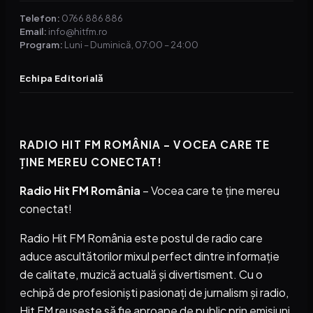
Telefon:
0766 886 886
Email:
info@hitfm.ro
Program:
Luni – Duminică, 07:00 – 24:00
Echipa Editorială
RADIO HIT FM ROMÂNIA – VOCEA CARE TE
ȚINE MEREU CONECTAT!
Radio Hit FM România
– Vocea care te ține mereu
conectat!
Radio Hit FM România este postul de radio care
aduce ascultătorilor mixul perfect dintre informație
de calitate, muzică actuală și divertisment. Cu o
echipă de profesioniști pasionați de jurnalism și radio,
Hit FM reușește să fie aproape de public prin emisiuni