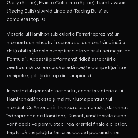
Gasly (Alpine), Franco Colapinto (Alpine), Liam Lawson
(Racing Bulls) și Arvid Lindblad (Racing Bulls) au
completat top 10.
Victoria lui Hamilton sub culorile Ferrari reprezintă un
moment semnificativ în cariera sa, demonstrând încă o
dată abilitățile sale exceptionale la volanul unei mașini de
Formula 1. Această performanță ridică așteptările
pentru următoarea cursă și adâncește competiția între
echipele și piloții de top din campionat.
În contextul general al sezonului, această victorie a lui
Hamilton adâncește și mai mult lupta pentru titlul
mondial. Cu Antonelli în fruntea clasamentului, dar urmat
îndeaproape de Hamilton și Russell, următoarele curse
vor fi decisive pentru stabilirea ierarhiei finale a piloților.
Faptul că trei piloți britanici au ocupat podiumul unei