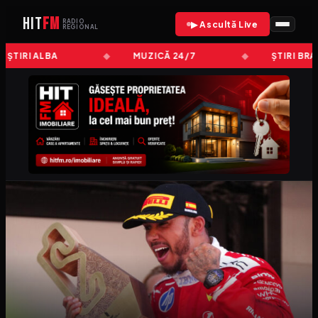
HIT
FM
RADIO
▶ Ascultă Live
REGIONAL
ȘTIRI ALBA
MUZICĂ 24/7
ȘTIRI BRA