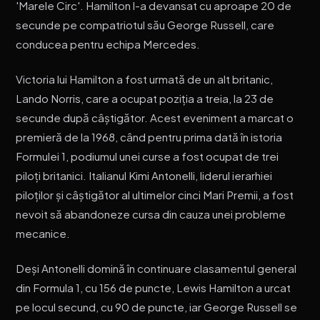
'Marele Circ'. Hamilton l-a devansat cu aproape 20 de
secunde pe compatriotul său George Russell, care
conducea pentru echipa Mercedes.
Victoria lui Hamilton a fost urmată de un alt britanic,
Lando Norris, care a ocupat poziția a treia, la 23 de
secunde după câștigător. Acest eveniment a marcat o
premieră de la 1968, când pentru prima dată în istoria
Formulei 1, podiumul unei curse a fost ocupat de trei
piloți britanici. Italianul Kimi Antonelli, liderul ierarhiei
piloților și câștigător al ultimelor cinci Mari Premii, a fost
nevoit să abandoneze cursa din cauza unei probleme
mecanice.
Deși Antonelli domină în continuare clasamentul general
din Formula 1, cu 156 de puncte, Lewis Hamilton a urcat
pe locul secund, cu 90 de puncte, iar George Russell se