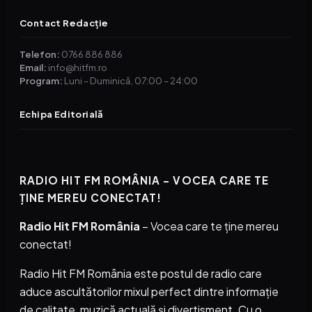
Contact Redacție
Telefon:
0766 886 886
Email:
info@hitfm.ro
Program:
Luni – Duminică, 07:00 – 24:00
Echipa Editorială
RADIO HIT FM ROMÂNIA – VOCEA CARE TE
ȚINE MEREU CONECTAT!
Radio Hit FM România
– Vocea care te ține mereu
conectat!
Radio Hit FM România este postul de radio care
aduce ascultătorilor mixul perfect dintre informație
de calitate, muzică actuală și divertisment. Cu o