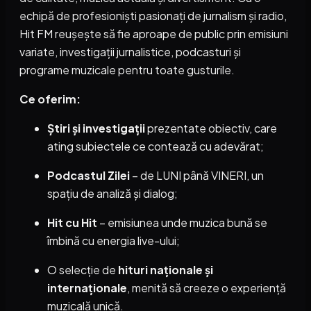
echipă de profesioniști pasionați de jurnalism și radio,
Hit FM reușește să fie aproape de public prin emisiuni
variate, investigații jurnalistice, podcasturi și
programe muzicale pentru toate gusturile.
Ce oferim:
Știri și investigații
prezentate obiectiv, care
ating subiectele ce contează cu adevărat;
Podcastul Zilei
– de LUNI până VINERI, un
spațiu de analiză și dialog;
Hit cu Hit
– emisiunea unde muzica bună se
îmbină cu energia live-ului;
O selecție de
hituri naționale și
internaționale
, menită să creeze o experiență
muzicală unică.