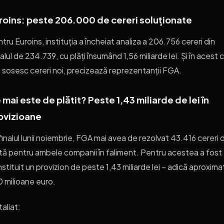
roins: peste 206.000 de cereri soluționate
tru Euroins, instituția a încheiat analiza a 206.756 cereri din
alul de 234.739, cu plăți însumând 1,56 miliarde lei. Și în acest 
 sosesc cereri noi, precizează reprezentanții FGA.
 mai este de plătit? Peste 1,43 miliarde de lei în
ovizioane
finalul lunii noiembrie, FGA mai avea de rezolvat 43.416 cereri 
tă pentru ambele companii în faliment. Pentru acestea a fost
stituit un provizion de peste 1,43 miliarde lei – adică aproxima
 milioane euro.
aliat: