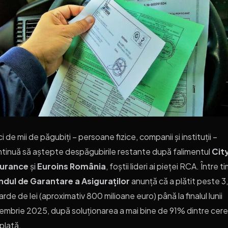
i de mii de păgubiți – persoane fizice, companii și instituții –
tinuă să aștepte despăgubirile restante după falimentul
Cit
surance
și
Euroins România
, foștii lideri ai pieței RCA. Între t
ndul de Garantare a Asiguraților
anunță că a plătit peste 3
iarde de lei (aproximativ 800 milioane euro) până la finalul lunii
embrie 2025, după soluționarea a mai bine de 91% dintre cerer
plată.