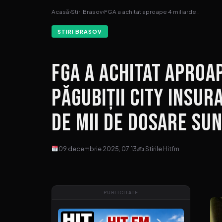
Acasă
›
Stiri Brasov
›
FGA a achitat aproape 4 miliarde…
STIRI BRASOV
FGA a achitat aproap
păgubiții City Insur
de mii de dosare sun
09 decembrie 2025, 07:13
✍ Stirile Hitfm
PUBLICITATE