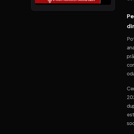
Pe
di
Pot
ana
pră
con
oda
Cer
202
dup
est
soc