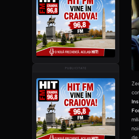
PUBLICITATE
Zec
con
In
Fo
mil
noi
de 