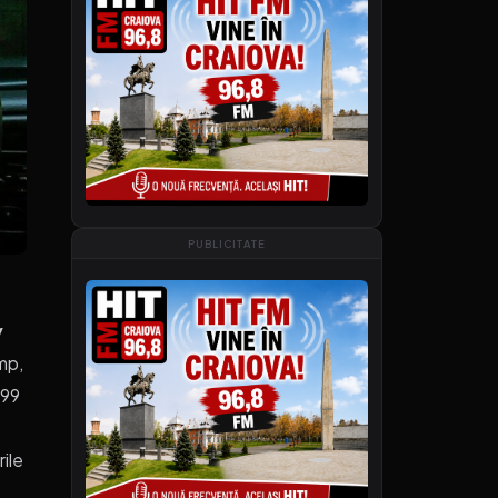
PUBLICITATE
y
imp,
,99
ile