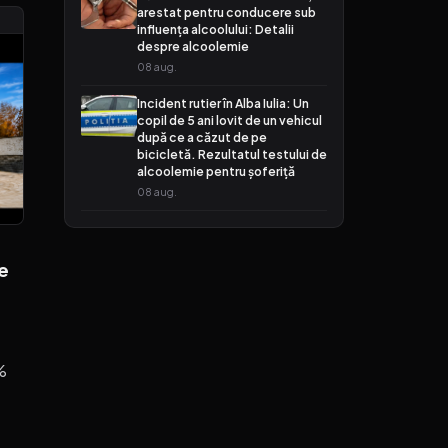
arestat pentru conducere sub
influența alcoolului: Detalii
despre alcoolemie
08 aug.
Incident rutier în Alba Iulia: Un
copil de 5 ani lovit de un vehicul
după ce a căzut de pe
bicicletă. Rezultatul testului de
alcoolemie pentru șoferiță
08 aug.
ce
%