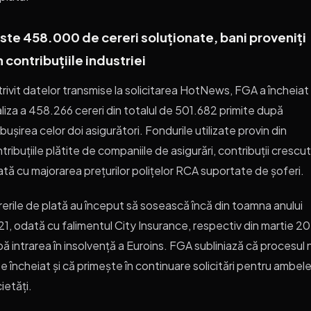
ste 458.000 de cereri soluționate, bani proveniți
n contribuțiile industriei
rivit datelor transmise la solicitarea HotNews, FGA a încheiat
liza a 458.266 cereri din totalul de 501.682 primite după
bușirea celor doi asigurători. Fondurile utilizate provin din
tribuțiile plătite de companiile de asigurări, contribuții crescu
tă cu majorarea prețurilor polițelor RCA suportate de șoferi.
erile de plată au început să sosească încă din toamna anului
1, odată cu falimentul City Insurance, respectiv din martie 2
ă intrarea în insolvență a Euroins. FGA subliniază că procesul 
e încheiat și că primește în continuare solicitări pentru ambel
ietăți.