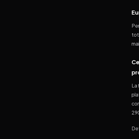
Eu
Pen
tot
mai
Ce
pr
La 
pla
con
290
Det