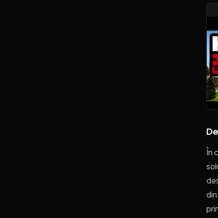
De
În 
sol
des
din
pri