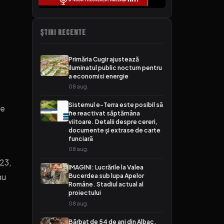
ȘTIRI RECENTE
Primăria Cugir ajustează
iluminatul public nocturn pentru
a economisi energie
08 aug.
Sistemul e-Terra este posibil să
te
fie reactivat săptămâna
viitoare. Detalii despre cereri,
documente și extrase de carte
funciară
08 aug.
023,
IMAGINI: Lucrările la Valea
nu
Bucerdea sub lupa Apelor
Române. Stadiul actual al
e
proiectului
08 aug.
Bărbat de 54 de ani din Albac,