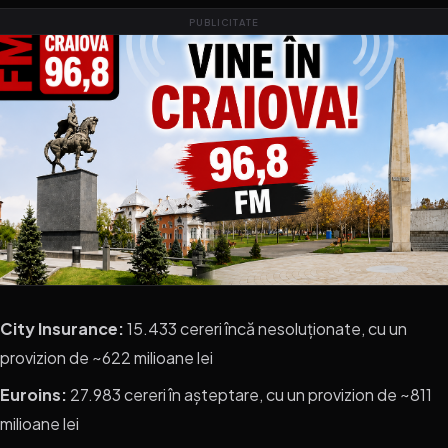
PUBLICITATE
City Insurance:
15.433 cereri încă nesoluționate, cu un
provizion de ~622 milioane lei
Euroins:
27.983 cereri în așteptare, cu un provizion de ~811
milioane lei