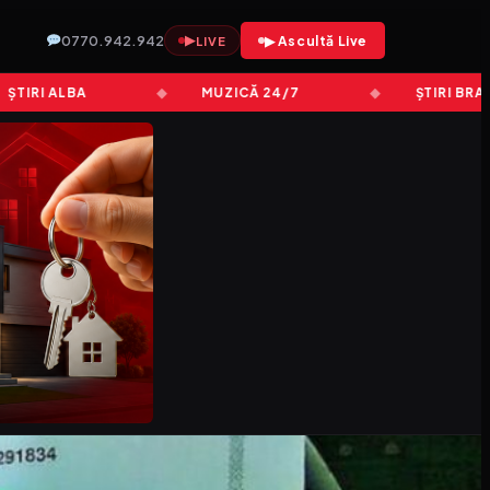
0770.942.942
▶
▶ Ascultă Live
LIVE
I ALBA
MUZICĂ 24/7
ȘTIRI BRAȘOV