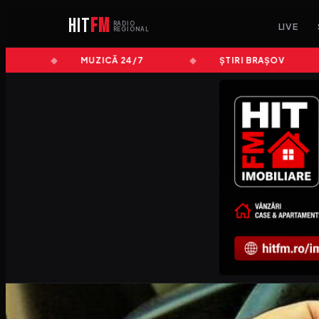
HIT
FM
RADIO
LIVE
REGIONAL
MUZICĂ 24/7
ȘTIRI BRAȘOV