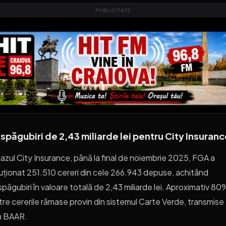
PUBLICITATE
spăgubiri de 2,43 miliarde lei pentru City Insuran
cazul City Insurance, până la final de noiembrie 2025, FGA a
uționat 251.510 cereri din cele 266.943 depuse, achitând
păgubiri în valoare totală de 2,43 miliarde lei. Aproximativ 80
tre cererile rămase provin din sistemul Carte Verde, transmise
n BAAR.