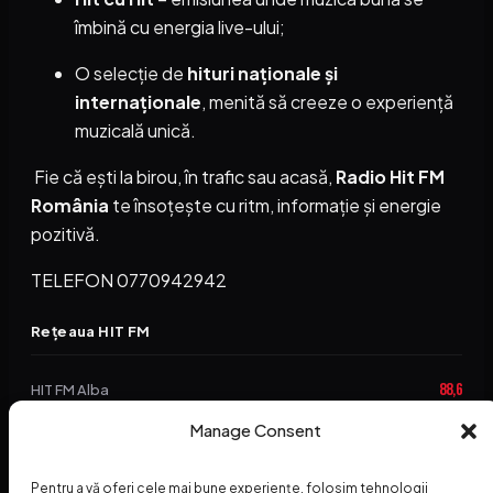
îmbină cu energia live-ului;
O selecție de
hituri naționale și
internaționale
, menită să creeze o experiență
muzicală unică.
Fie că ești la birou, în trafic sau acasă,
Radio Hit FM
România
te însoțește cu ritm, informație și energie
pozitivă.
TELEFON 0770942942
Rețeaua HIT FM
88,6
HIT FM Alba
Manage Consent
94,2
HIT FM Brașov
89,5
HIT FM Harghita
Pentru a vă oferi cele mai bune experiențe, folosim tehnologii