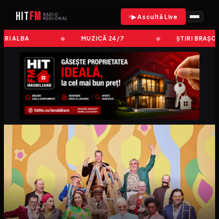
HIT
FM
RADIO
▶ Ascultă Live
REGIONAL
IRI ALBA
MUZICĂ 24/7
ȘTIRI BRAȘOV