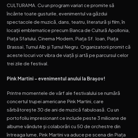
CULTURAMA. Cu un program variat ce promite să
încânte toate gusturile, evenimentul va găzdui
spectacole de muzică, dans, teatru, literatură și film, în
locații emblematice precum Banca de Cultură Apollonia,
Piaţa Sfatului, Cinema Modern, Piaţa Sf. Ioan, Piaţa
Brassaï, Turnul Alb şi Turnul Negru. Organizatorii promit că
aceste locuri vor vibra de viață și artă pe parcursul celor
trei zile de festival.
Pink Martini – evenimentul anului la Brașov!
Printre momentele de vârf ale festivalului se numără
concertul trupei americane Pink Martini, care
sărbătorește 30 de ani de muzică fabuloasă. Cu un
portofoliu impresionant ce include peste 3 milioane de
albume vândute și colaborări cu 50 de orchestre din
întreaga lume, Pink Martini va aduce pe scena din Piaţa