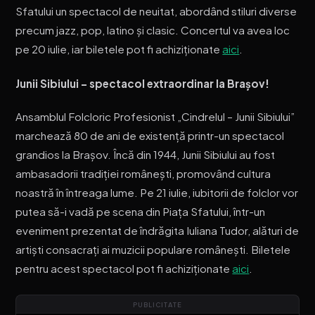
Sfatului un spectacol de neuitat, abordând stiluri diverse
precum jazz, pop, latino și clasic. Concertul va avea loc
pe 20 iulie, iar biletele pot fi achiziţionate
aici
.
Junii Sibiului – spectacol extraordinar la Brașov!
Ansamblul Folcloric Profesionist „Cindrelul – Junii Sibiului”
marchează 80 de ani de existență printr-un spectacol
grandios la Brașov. Încă din 1944, Junii Sibiului au fost
ambasadorii tradiției românești, promovând cultura
noastră în întreaga lume. Pe 21 iulie, iubitorii de folclor vor
putea să-i vadă pe scena din Piaţa Sfatului, într-un
eveniment prezentat de îndrăgita Iuliana Tudor, alături de
artiști consacrați ai muzicii populare românești. Biletele
pentru acest spectacol pot fi achiziționate
aici
.
PUBLICITATE