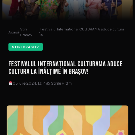
Stiri
Festivalul Internaţional CULTURAMA aduce cultura
Acasă
›
›
Brasov
la…
STIRI BRASOV
Festivalul Internaţional CULTURAMA aduce
cultura la înălţime în Brașov!
05 iulie 2024, 13:14
✍ Stirile Hitfm