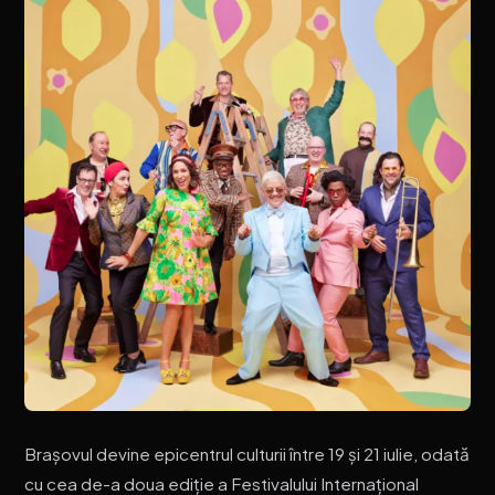
Brașovul devine epicentrul culturii între 19 şi 21 iulie, odată
cu cea de-a doua ediție a Festivalului Internaţional