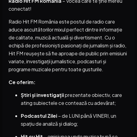
Radio Hit FM România
– Vocea care te ține mereu
conectat!
Radio Hit FM România este postul de radio care
aduce ascultătorilor mixul perfect dintre informație
de calitate, muzică actuală și divertisment. Cu o
echipă de profesioniști pasionați de jurnalism și radio,
Hit FM reușește să fie aproape de public prin emisiuni
variate, investigații jurnalistice, podcasturi și
programe muzicale pentru toate gusturile.
Ce oferim:
Știri și investigații
prezentate obiectiv, care
ating subiectele ce contează cu adevărat;
Podcastul Zilei
– de LUNI până VINERI, un
spațiu de analiză și dialog;
Hit cu Hit
– emisiunea unde muzica bună se