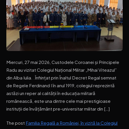
Miercuri, 27 mai 2026, Custodele Coroanei și Principele
Radu au vizitat Colegiul Național Militar „Mihai Viteazul”
din Alba Iulia. .Înființat prin Înaltul Decret Regal semnat
de Regele Ferdinand I în anul 1919, colegiul reprezintă
astăzi un reper al calității în educația militară
românească, este una dintre cele mai prestigioase
instituții de învățământ pre-universitar militar din […]
The post
Familia Regală a României, în vizită la Colegiul