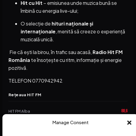
Hit cu Hit
– emisiunea unde muzica bună se
îmbină cu energia live-ului;
O selecție de
hituri naționale și
internaționale
, menită să creeze o experiență
muzicală unică.
Fie că ești la birou, în trafic sau acasă,
Radio Hit FM
România
te însoțește cu ritm, informație și energie
pozitivă.
TELEFON 0770942942
Rețeaua HIT FM
88,6
HIT FM Alba
94,2
Manage Consent
HIT FM Brașov
89,5
HIT FM Harghita