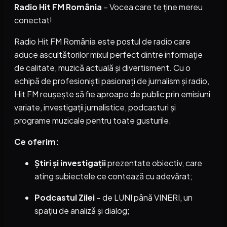
Radio Hit FM România
– Vocea care te ține mereu
conectat!
Radio Hit FM România este postul de radio care
aduce ascultătorilor mixul perfect dintre informație
de calitate, muzică actuală și divertisment. Cu o
echipă de profesioniști pasionați de jurnalism și radio,
Hit FM reușește să fie aproape de public prin emisiuni
variate, investigații jurnalistice, podcasturi și
programe muzicale pentru toate gusturile.
Ce oferim:
Știri și investigații
prezentate obiectiv, care
ating subiectele ce contează cu adevărat;
Podcastul Zilei
– de LUNI până VINERI, un
spațiu de analiză și dialog;