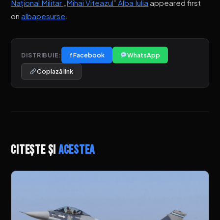
Național Militar „Mihai Viteazul” Alba Iulia
appeared first
on
albapesurse
.
f Facebook
WhatsApp
DISTRIBUIE:
Copiază link
Citește și
acestea