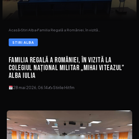
Acasă
›
Stiri Alba
›
Familia Regală a României, în vizită…
STIRI ALBA
Familia Regală a României, în vizită la
Colegiul Național Militar „Mihai Viteazul”
Alba Iulia
28 mai 2026, 06:14
✍ Stirile Hitfm