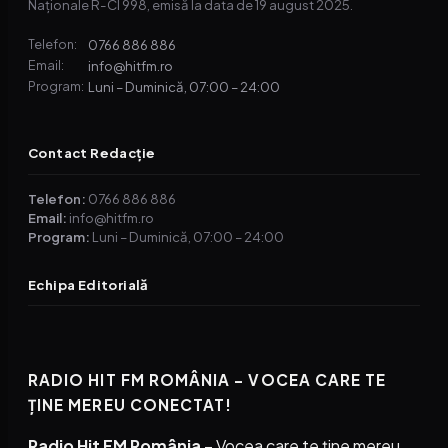
Naționale R-CI 998, emisă la data de 19 august 2025.
0766 886 886
Telefon:
info@hitfm.ro
Email:
Luni – Duminică, 07:00 – 24:00
Program:
Contact Redacție
Telefon:
0766 886 886
Email:
info@hitfm.ro
Program:
Luni – Duminică, 07:00 – 24:00
Echipa Editorială
RADIO HIT FM ROMÂNIA – VOCEA CARE TE
ȚINE MEREU CONECTAT!
Radio Hit FM România
– Vocea care te ține mereu