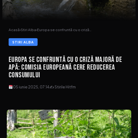
Acasă
›
Stiri Alba
›
Europa se confruntă cu o criză…
STIRI ALBA
Europa se confruntă cu o criză majoră de
apă: Comisia Europeană cere reducerea
consumului
05 iunie 2025, 07:14
✍ Stirile Hitfm