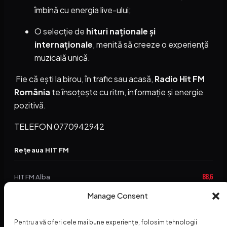
îmbină cu energia live-ului;
O selecție de
hituri naționale și
internaționale
, menită să creeze o experiență
muzicală unică.
Fie că ești la birou, în trafic sau acasă,
Radio Hit FM
România
te însoțește cu ritm, informație și energie
pozitivă.
TELEFON 0770942942
Rețeaua HIT FM
88,6
HIT FM Alba
Manage Consent
94,2
HIT FM Brașov
89,5
HIT FM Harghita
Pentru a vă oferi cele mai bune experiențe, folosim tehnologii