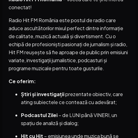
conectat!
Radio Hit FM România este postul de radio care
aduce ascultătorilor mixul perfect dintre informație
de calitate, muzică actuală și divertisment. Cu o
echipă de profesioniști pasionați de jurnalism și radio,
Hit FM reușește să fie aproape de public prin emisiuni
variate, investigații jurnalistice, podcasturi și
programe muzicale pentru toate gusturile.
Ce oferim:
Știri și investigații
prezentate obiectiv, care
ating subiectele ce contează cu adevărat;
Podcastul Zilei
– de LUNI până VINERI, un
spațiu de analiză și dialog;
Hit cu Hit
– emisiunea unde muzica bună se