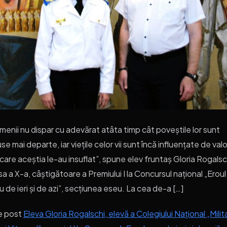
enii nu dispar cu adevărat atâta timp cât poveștile lor sunt
se mai departe, iar viețile celor vii sunt încă influențate de valo
care aceștia le-au insuflat”, spune elev fruntaș Gloria Rogalsc
sa a X-a, câștigătoare a Premiului I la Concursul național „Eroul
 de ieri și de azi”, secțiunea eseu. La cea de-a […]
e post
Eleva Gloria Rogalschi, elevă a Colegiului Național „Milit