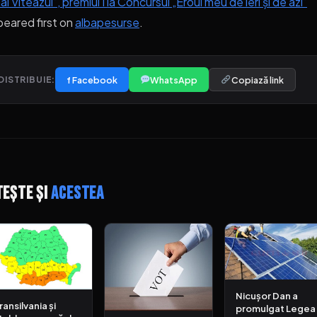
ai Viteazul”, premiul I la Concursul „Eroul meu de ieri și de azi”
eared first on
albapesurse
.
f Facebook
WhatsApp
Copiază link
DISTRIBUIE:
tește și
acestea
Nicușor Dan a
ransilvania și
promulgat Legea