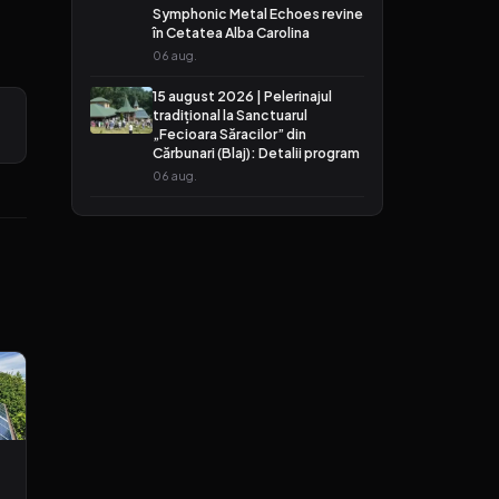
Symphonic Metal Echoes revine
în Cetatea Alba Carolina
06 aug.
15 august 2026 | Pelerinajul
tradițional la Sanctuarul
„Fecioara Săracilor” din
Cărbunari (Blaj): Detalii program
06 aug.