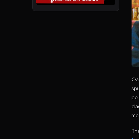
Oam
spu
pe 
cla
meu
Th