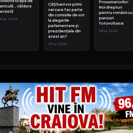
oldova scapă de
Prosumatorilor:
Câți bani vor primi
aniculă… căldura
Noi drepturi
cei care fac parte
ersistă
pentru românii cu
din comisiile de vot
panouri
4 iun. 2024
la alegerile
fotovoltaice
parlamentare și
prezidențiale din
24 iul. 2026
acest an?
29 iul. 2024