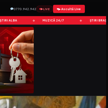
0770.942.942
▶
▶ Ascultă Live
LIVE
 ALBA
MUZICĂ 24/7
ȘTIRI BRAȘOV