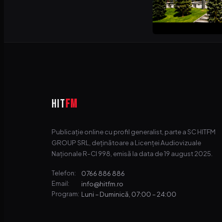
HIT
FM
Publicație online cu profil generalist, parte a SC HITFM
GROUP SRL, deținătoare a Licenței Audiovizuale
Naționale R-CI 998, emisă la data de 19 august 2025.
0766 886 886
Telefon:
info@hitfm.ro
Email:
Luni – Duminică, 07:00 – 24:00
Program: