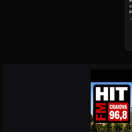
M
c
p
2