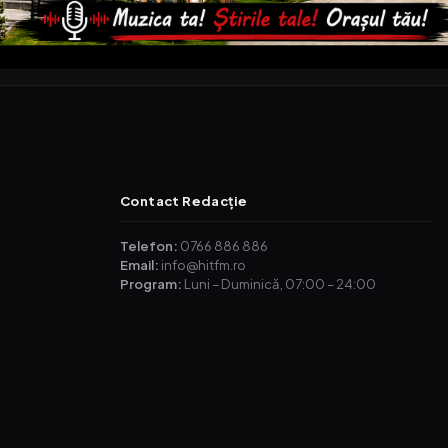
Contact Redacție
Telefon:
0766 886 886
Email:
info@hitfm.ro
Program:
Luni – Duminică, 07:00 – 24:00