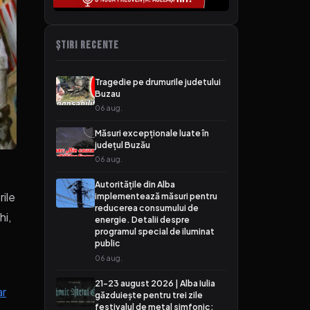
ȘTIRI RECENTE
Tragedie pe drumurile judetului
Buzau
06 aug.
Măsuri excepționale luate în
județul Buzău
06 aug.
Autoritățile din Alba
rile
implementează măsuri pentru
reducerea consumului de
hi,
energie. Detalii despre
programul special de iluminat
public
06 aug.
21-23 august 2026 | Alba Iulia
ar
găzduiește pentru trei zile
festivalul de metal simfonic: