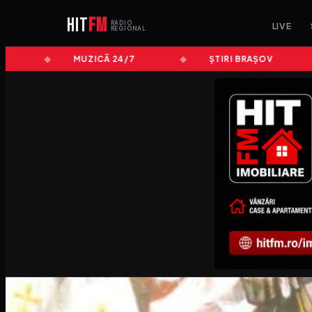
HIT
FM
RADIO
LIVE
REGIONAL
MUZICĂ 24/7
ȘTIRI BRAȘOV