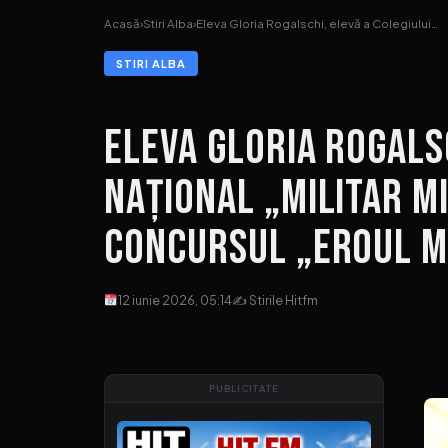
Acasă
›
Stiri Alba
›
Eleva Gloria Rogalschi, elevă a Colegiului…
STIRI ALBA
Eleva Gloria Rogalsc
Național „Militar Mi
Concursul „Eroul meu
12 iunie 2026, 05:14
✍ Stirile Hitfm
PUBLICITATE