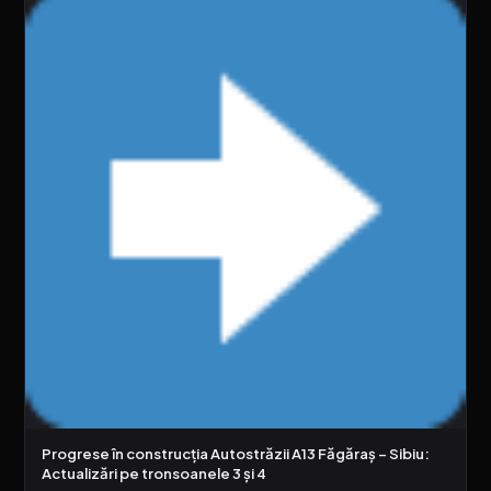
Progrese în construcția Autostrăzii A13 Făgăraș – Sibiu:
Actualizări pe tronsoanele 3 și 4