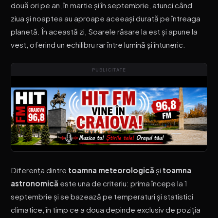
două ori pe an, în martie și în septembrie, atunci când
ziua și noaptea au aproape aceeași durată pe întreaga
planetă. În această zi, Soarele răsare la est și apune la
vest, oferind un echilibru rar între lumină și întuneric.
PUBLICITATE
Diferența dintre
toamna meteorologică
și
toamna
astronomică
este una de criteriu: prima începe la 1
septembrie și se bazează pe temperaturi și statistici
climatice, în timp ce a doua depinde exclusiv de poziția