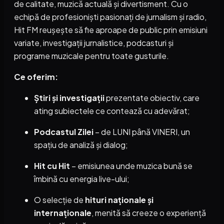
de calitate, muzică actuală și divertisment. Cu o
echipă de profesioniști pasionați de jurnalism și radio,
Hit FM reușește să fie aproape de public prin emisiuni
variate, investigații jurnalistice, podcasturi și
programe muzicale pentru toate gusturile.
Ce oferim:
Știri și investigații
prezentate obiectiv, care
ating subiectele ce contează cu adevărat;
Podcastul Zilei
– de LUNI până VINERI, un
spațiu de analiză și dialog;
Hit cu Hit
– emisiunea unde muzica bună se
îmbină cu energia live-ului;
O selecție de
hituri naționale și
internaționale
, menită să creeze o experiență