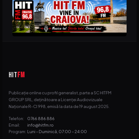
HIT
FM
Publicație online cu profil generalist, parte a SC HITFM
GROUP SRL, deținătoare a Licenței Audiovizuale
Naționale R-CI 998, emisă la data de 19 august 2025.
0766 886 886
Telefon:
info@hitfm.ro
Email:
Luni – Duminică, 07:00 – 24:00
Program: