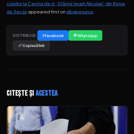
copiilor la Centrul de zi „Sfântul Ierarh Nicolae” din Roșia
de Secaș
appeared first on
albapesurse
.
f Facebook
WhatsApp
DISTRIBUIE:
Copiază link
Citește și
acestea