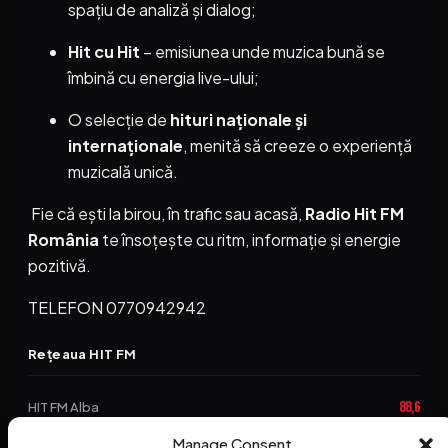
spațiu de analiză și dialog;
Hit cu Hit
– emisiunea unde muzica bună se
îmbină cu energia live-ului;
O selecție de
hituri naționale și
internaționale
, menită să creeze o experiență
muzicală unică.
Fie că ești la birou, în trafic sau acasă,
Radio Hit FM
România
te însoțește cu ritm, informație și energie
pozitivă.
TELEFON 0770942942
Rețeaua HIT FM
88,6
HIT FM Alba
Manage Consent
94,2
HIT FM Brașov