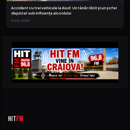
Accident cu trei vehicule la Aiud: Un tânăr rănit și un șofer
depistat sub influența alcoolului
11 oct. 2024
HIT
FM