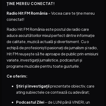
ȚINE MEREU CONECTAT!
Radio Hit FM România
– Vocea care te ține mereu
conectat!
Radio Hit FM România este postul de radio care
aduce ascultătorilor mixul perfect dintre informație
de calitate, muzică actuală și divertisment. Cu o
echipă de profesioniști pasionați de jurnalism și radio,
Hit FM reușește să fie aproape de public prin emisiuni
variate, investigații jurnalistice, podcasturi și
programe muzicale pentru toate gusturile.
Ce oferim:
Știri și investigații
prezentate obiectiv, care
ating subiectele ce contează cu adevărat;
Podcastul Zilei
– de LUNI până VINERI, un