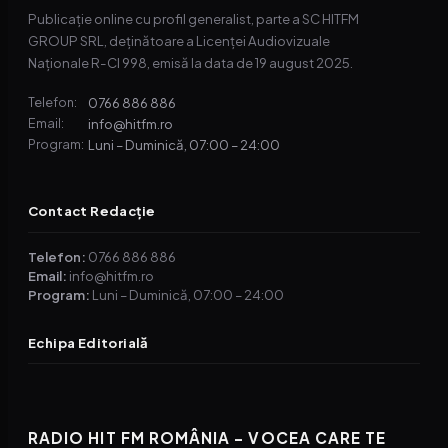
Publicație online cu profil generalist, parte a SC HITFM
GROUP SRL, deținătoare a Licenței Audiovizuale
Naționale R-CI 998, emisă la data de 19 august 2025.
0766 886 886
Telefon:
info@hitfm.ro
Email:
Luni – Duminică, 07:00 – 24:00
Program:
Contact Redacție
Telefon:
0766 886 886
Email:
info@hitfm.ro
Program:
Luni – Duminică, 07:00 – 24:00
Echipa Editorială
RADIO HIT FM ROMÂNIA – VOCEA CARE TE