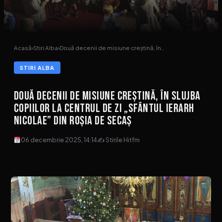
Acasă
›
Stiri Alba
›
Două decenii de misiune creștină, în…
STIRI ALBA
Două decenii de misiune creștină, în slujba
copiilor la Centrul de zi „Sfântul Ierarh
Nicolae” din Roșia de Secaș
06 decembrie 2025, 14:14
✍ Stirile Hitfm