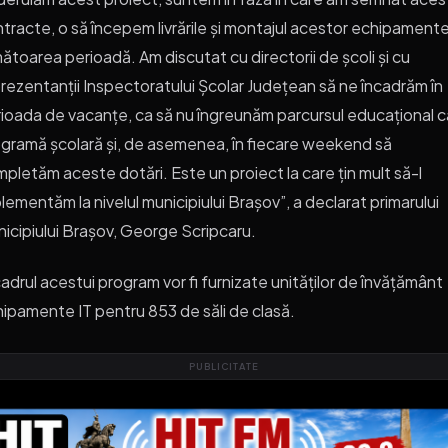
tracte, o să începem livrările și montajul acestor echipamente
ătoarea perioadă. Am discutat cu directorii de școli și cu
rezentanții Inspectoratului Școlar Județean să ne încadrăm în
ioada de vacanțe, ca să nu îngreunăm parcursul educațional ca
gramă școlară și, de asemenea, în fiecare weekend să
pletăm aceste dotări. Este un proiect la care țin mult să-l
lementăm la nivelul municipiului Brașov”, a declarat primarului
icipiului Brașov, George Scripcaru.
cadrul acestui program vor fi furnizate unităților de învățământ
ipamente IT pentru 853 de săli de clasă.
PUBLICITATE