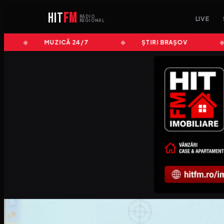
HIT
FM
RADIO
LIVE
REGIONAL
MUZICĂ 24/7
ȘTIRI BRAȘOV