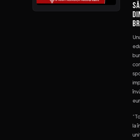
să
di
br
Unu
edu
bun
con
spo
imp
înv
eu
“To
la 
uni