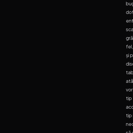
bug
dot
ent
sca
gră
fel
și 
dis
tab
atâ
vor
tip
aco
tip
nec
să 