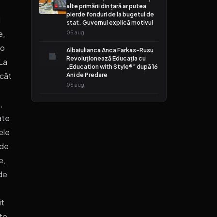
alte primării din țară ar putea
pierde fonduri de la bugetul de
i
stat. Guvernul explică motivul
e,
05 aug.
 o
Albaiulianca Anca Farkas-Rusu
Revoluționează Educația cu
 La
„Education with Style®” după 16
 cât
Ani de Predare
05 aug.
,
ate
ele
 de
e,
de
it
ste