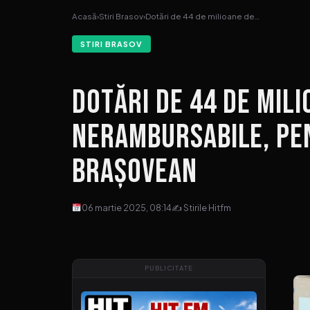
Acasă
›
Stiri Brasov
›
Dotări de 44 de milioane de…
STIRI BRASOV
Dotări de 44 de mili
nerambursabile, pe
brașovean
06 martie 2025, 08:14
✍ Stirile Hitfm
PUBLICITATE