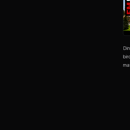
Din
bir
mat