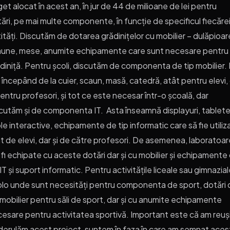
et alocat în acest an, în jur de 44 de milioane de lei pentru
ări, pe mai multe componente, în funcție de specificul fiecăre
ități. Discutăm de dotarea grădinițelor cu mobilier – dulăpioar
une, mese, anumite echipamente care sunt necesare pentru
diniță. Pentru școli, discutăm de componenta de tip mobilier.
, începând de la cuier, scaun, masă, catedră, atât pentru elevi,
pentru profesori, și tot ce este necesar într-o școală, dar
cutăm și de componenta IT. Asta înseamnă displayuri, tablete
le interactive, echipamente de tip informatic care să fie utiliz
t de elevi, dar și de către profesori. De asemenea, laboratoar
 fi echipate cu aceste dotări dar și cu mobilier și echipamente
 IT și suport informatic. Pentru activitățile liceale sau gimnazial
lo unde sunt necesități pentru componenta de sport, dotări 
 mobilier pentru săli de sport, dar și cu anumite echipamente
esare pentru activitatea sportivă. Important este că am reuș
derulăm acest proiect, suntem în faza în care am semnat ace