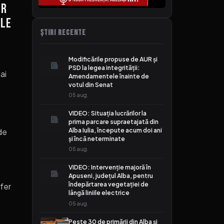
or
ile
ȘTIRI RECENTE
Modificările propuse de AUR și
PSD la legea integrității:
ai
Amendamentele înainte de
votul din Senat
05 aug.
VIDEO: Situația lucrărilor la
prima parcare supraetajată din
Alba Iulia, începute acum doi ani
de
și încă neterminate
05 aug.
VIDEO: Intervenție majoră în
Apuseni, județul Alba, pentru
îndepărtarea vegetației de
efer
lângă liniile electrice
05 aug.
Peste 30 de primării din Alba și