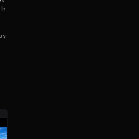
 în
 și