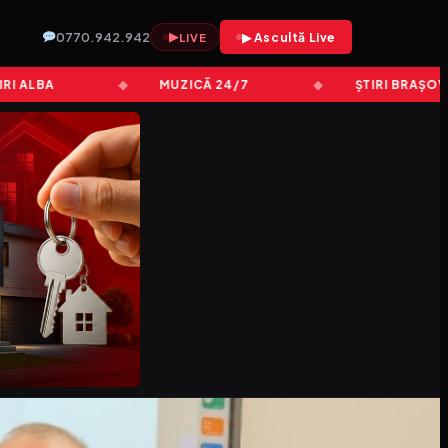
0770.942.942
▶
▶ Ascultă Live
LIVE
LBA
MUZICĂ 24/7
ȘTIRI BRAȘOV