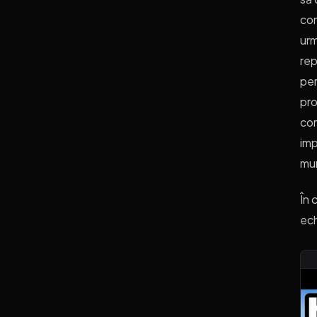
con
urm
rep
per
pro
com
imp
mun
În 
ech