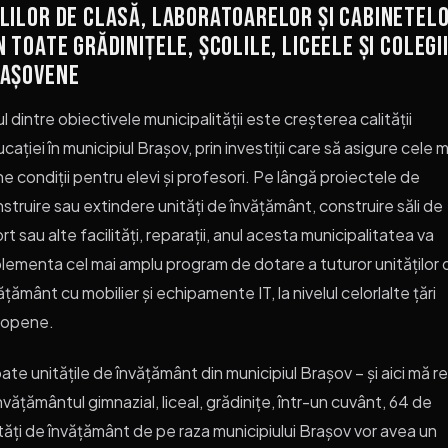
lilor de clasă, laboratoarelor și cabinetel
n toate grădinițele, școlile, liceele și colegi
așovene
l dintre obiectivele municipalității este creșterea calității
cației în municipiul Brașov, prin investiții care să asigure cele m
e condiții pentru elevi și profesori. Pe lângă proiectele de
struire sau extindere unități de învățământ, construire săli de
rt sau alte facilități, reparații, anul acesta municipalitatea va
lementa cel mai amplu program de dotare a tuturor unităților 
ățământ cu mobilier și echipamente IT, la nivelul celorlalte țări
ropene.
ate unitățile de învățământ din municipiul Brașov – și aici mă r
învățământul gimnazial, liceal, grădinițe, într-un cuvânt, 64 de
tăți de învățământ de pe raza municipiului Brașov vor avea un