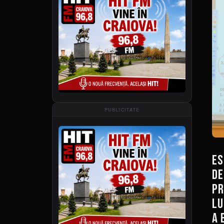
PUBLICITATE
Es
de
pr
lu
a 