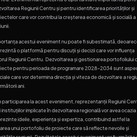
voltarea Regiunii Centru și pentru identificarea priorităților și
iectelor care vor contribui la creșterea economică și socială a
iunii.
ortanța acestui eveniment nu poate fi subestimată, deoare
rezintă o platformă pentru discuții și decizii care vor influența
torul Regiunii Centru. Dezvoltarea și gestionarea portofoliului 
oiecte pentru perioada de programare 2028-2034 sunt aspe
ciale care vor determina direcția și viteza de dezvoltare a regiu
următorii ani.
n participarea la acest eveniment, reprezentanții Regiunii Cen
ai instituțiilor implicate în dezvoltarea regională vor avea ocazia
 prezinte ideile, experiența și expertiza, contribuind astfel la
area unui portofoliu de proiecte care să reflecte nevoile și
oritățile regiunii. Rezultatele acestui eveniment vor fi urmărite