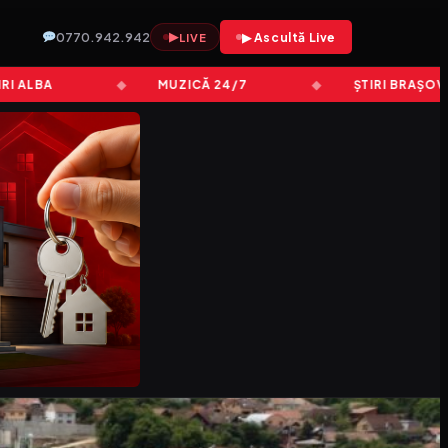
0770.942.942
▶
▶ Ascultă Live
LIVE
LBA
MUZICĂ 24/7
ȘTIRI BRAȘOV