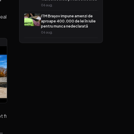
06 aug.
Real
ITM Brașov impune amenzi de
aproape 400.000 de lei în iulie
pentru munca nedeclarată
06 aug.
t fi
ru