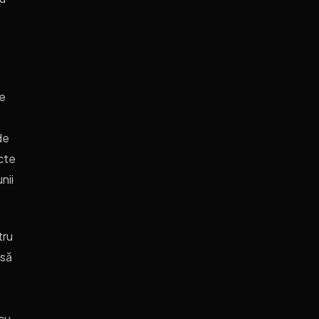
ce
de
cte
nii
tru
 să
 cu