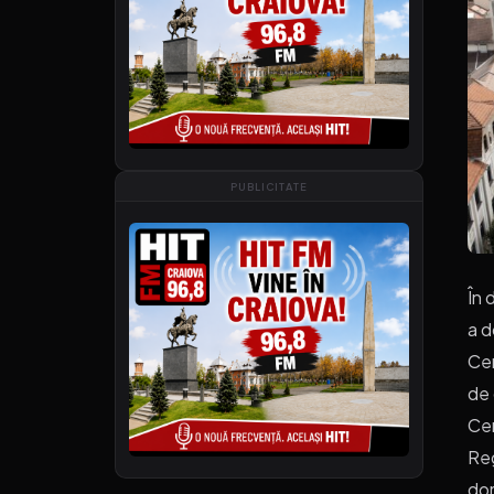
PUBLICITATE
În 
a d
Cen
de 
Cen
Reg
dom