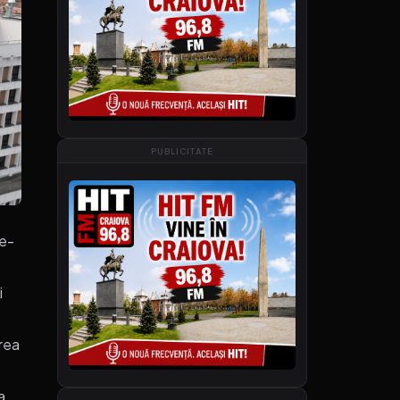
PUBLICITATE
de-
i
area
a.