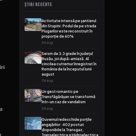
ȘTIRI RECENTE
Activitate intensă pe șantierul
din Stupini: Podul de pe strada
Plugarilor este reconstruit în
proporție de 60%
06 aug.
Seism de 3,3 grade în județul
Buzău, joi după-amiază. Al
cincilea cutremur înregistrat în
rii
România de la începutul lunii
august
06 aug.
Un gest romantic pe
Transfăgărășan se transformă
într-un caz de vandalism
da
06 aug.
Guvernul redeschide porțile
angajărilor: 402 posturi
disponibile la Transgaz,
d
Transelectrica și Hidroelectrica