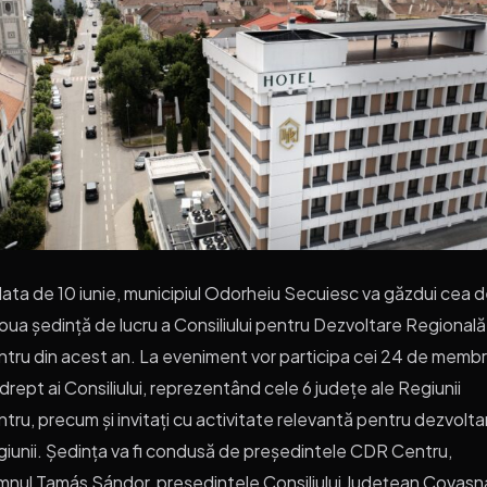
data de 10 iunie, municipiul Odorheiu Secuiesc va găzdui cea 
oua ședință de lucru a Consiliului pentru Dezvoltare Regională
tru din acest an. La eveniment vor participa cei 24 de membr
drept ai Consiliului, reprezentând cele 6 județe ale Regiunii
tru, precum și invitați cu activitate relevantă pentru dezvolt
iunii. Ședința va fi condusă de președintele CDR Centru,
nul Tamás Sándor, președintele Consiliului Județean Covasn