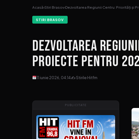
Acasă
›
Stiri Brasov
›
Dezvoltarea Regiunii Centru: Priorități și 
STIRI BRASOV
Dezvoltarea Regiunii
Proiecte pentru 20
11 iunie 2026, 04:14
✍ Stirile Hitfm
PUBLICITATE