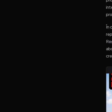
int
pro
În 
rep
Reg
abo
cre