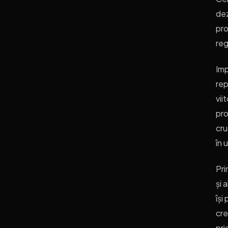
dez
pro
reg
Imp
rep
vii
pr
cru
în 
Pri
și 
își
cre
pri