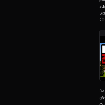
ade
Sch
20
Det
găs
Cen