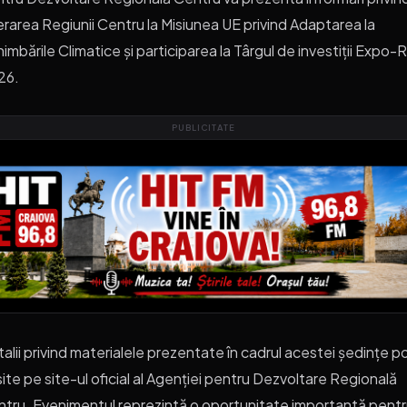
rarea Regiunii Centru la Misiunea UE privind Adaptarea la
imbările Climatice și participarea la Târgul de investiții Expo-
26.
PUBLICITATE
alii privind materialele prezentate în cadrul acestei ședințe po
ite pe site-ul oficial al Agenției pentru Dezvoltare Regională
tru. Evenimentul reprezintă o oportunitate importantă pent