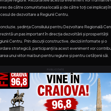
eres de către comunitatea locală și de către toți cei implicați î
cesul de dezvoltare a Regiunii Centru.
concluzie, ședința Consiliului pentru Dezvoltare Regională Cen
rezintă un pas important în direcția dezvoltării și prosperității
iunii Centru. Prin discuții constructive, decizii informate și o
rdare strategică, participanții la acest eveniment vor contribui
area unui viitor mai bun pentru regiune și pentru cetățenii săi.
PUBLICITATE