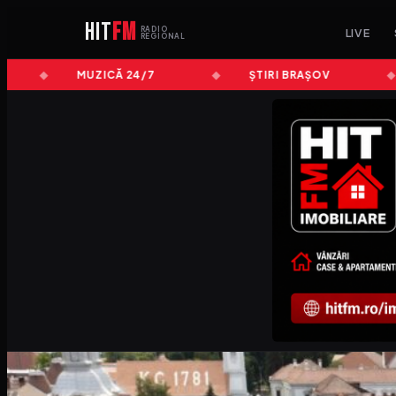
HIT
FM
RADIO
LIVE
REGIONAL
MUZICĂ 24/7
ȘTIRI BRAȘOV