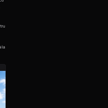
n
tru
 la