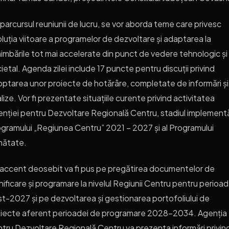
parcursul reuniunii de lucru, se vor aborda teme care privesc
luția viitoare a programelor de dezvoltare și adaptarea la
imbările tot mai accelerate din punct de vedere tehnologic și
ietal. Agenda zilei include 17 puncte pentru discuții privind
ptarea unor proiecte de hotărâre, completate de informări și
lize. Vor fi prezentate situațiile curente privind activitatea
nției pentru Dezvoltare Regională Centru, stadiul implementă
gramului „Regiunea Centru” 2021 – 2027 și al Programului
nătate.
accent deosebit va fi pus pe pregătirea documentelor de
nificare și programare la nivelul Regiunii Centru pentru perioa
t-2027 și pe dezvoltarea și gestionarea portofoliului de
iecte aferent perioadei de programare 2028-2034. Agenția
tru Dezvoltare Regională Centru va prezenta informări privin