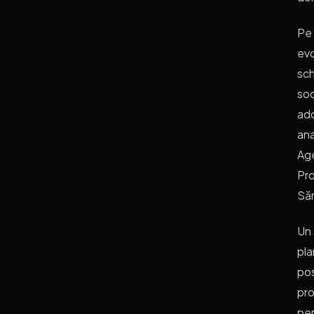
Pe 
evo
sch
soc
ado
ana
Age
Pro
Să
Un 
pla
pos
pro
pen