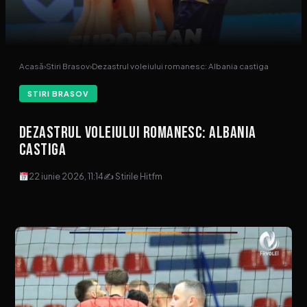
Acasă
›
Stiri Brasov
›
Dezastrul voleiului romanesc: Albania castiga
STIRI BRASOV
Dezastrul voleiului romanesc: Albania
castiga
22 iunie 2026, 11:14
✍ Stirile Hitfm