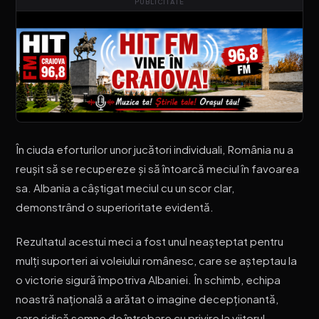
PUBLICITATE
În ciuda eforturilor unor jucători individuali, România nu a
reușit să se recupereze și să întoarcă meciul în favoarea
sa. Albania a câștigat meciul cu un scor clar,
demonstrând o superioritate evidentă.
Rezultatul acestui meci a fost unul neașteptat pentru
mulți suporteri ai voleiului românesc, care se așteptau la
o victorie sigură împotriva Albaniei. În schimb, echipa
noastră națională a arătat o imagine decepționantă,
care ridică semne de întrebare cu privire la viitorul