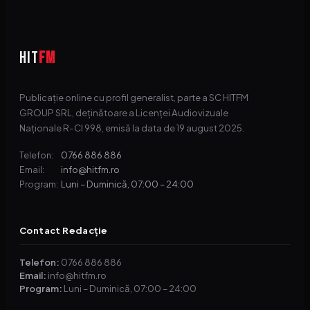
HIT
FM
Publicație online cu profil generalist, parte a SC HITFM
GROUP SRL, deținătoare a Licenței Audiovizuale
Naționale R-CI 998, emisă la data de 19 august 2025.
0766 886 886
Telefon:
info@hitfm.ro
Email:
Luni – Duminică, 07:00 – 24:00
Program:
Contact Redacție
Telefon:
0766 886 886
Email:
info@hitfm.ro
Program:
Luni – Duminică, 07:00 – 24:00