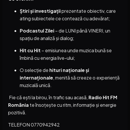
Știri și investigații
prezentate obiectiv, care
ating subiectele ce contează cu adevărat;
Podcastul Zilei
– de LUNI până VINERI, un
spațiu de analiză și dialog;
Hit cu Hit
– emisiunea unde muzica bună se
îmbină cu energia live-ului;
O selecție de
hituri naționale și
internaționale
, menită să creeze o experiență
muzicală unică.
Fie că ești la birou, în trafic sau acasă,
Radio Hit FM
România
te însoțește cu ritm, informație și energie
pozitivă.
TELEFON 0770942942