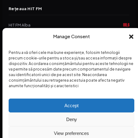
Rețeaua HIT FM
88,6
HIT FM Alba
Manage Consent
94,2
HIT FM Brașov
89,5
HIT FM Harghita
Pentru a vă oferi cele mai bune experiențe, folosim tehnologii
precum cookie-urile pentru a stoca și/sau accesa informații despre
94,3
HIT FM Abrud
dispozitiv. Acordarea consimțământului pentru aceste tehnologii ne
va permite să procesăm date precum comportamentul de navigare
95,1
HIT FM Horezu
sau identificatorii unici de pe acest site. Neacordarea
consimțământului sau retragerea acestuia poate afecta negativ
88,2
HIT FM Nehoiu
anumite funcționalități și caracteristici
96,8
HIT FM Dolj
Accept
Deny
© 2026 Radio Hit FM — SC HITFM GROUP SRL
Home
Termeni și Condiții – Premii
Contact
INSPECTORUL HIT
HIT PODCAST
View preferences