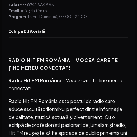
Telefon:
0766 886 886
Email:
info@hitfm.ro
Program:
Luni – Duminică, 07:00 – 24:00
Echipa Editorială
RADIO HIT FM ROMÂNIA – VOCEA CARE TE
ȚINE MEREU CONECTAT!
Radio Hit FM România
– Vocea care te ține mereu
conectat!
Radio Hit FM România este postul de radio care
aduce ascultătorilor mixul perfect dintre informație
de calitate, muzică actuală și divertisment. Cu o
echipă de profesioniști pasionați de jurnalism și radio,
Hit FM reușește să fie aproape de public prin emisiuni