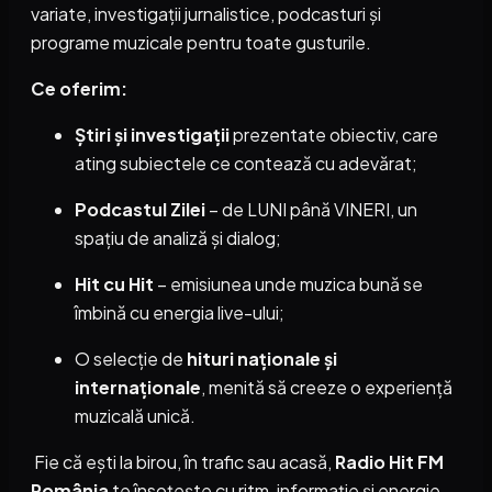
variate, investigații jurnalistice, podcasturi și
programe muzicale pentru toate gusturile.
Ce oferim:
Știri și investigații
prezentate obiectiv, care
ating subiectele ce contează cu adevărat;
Podcastul Zilei
– de LUNI până VINERI, un
spațiu de analiză și dialog;
Hit cu Hit
– emisiunea unde muzica bună se
îmbină cu energia live-ului;
O selecție de
hituri naționale și
internaționale
, menită să creeze o experiență
muzicală unică.
Fie că ești la birou, în trafic sau acasă,
Radio Hit FM
România
te însoțește cu ritm, informație și energie