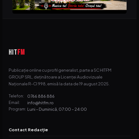
HIT
FM
Publicație online cu profil generalist, parte a SC HITFM
GROUP SRL, deținătoare a Licenței Audiovizuale
Naționale R-CI 998, emisă la data de 19 august 2025.
0766 886 886
Telefon:
info@hitfm.ro
Email:
Luni – Duminică, 07:00 – 24:00
Program:
Contact Redacție