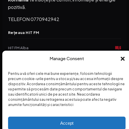
pozitivă.
TELEFON 0770942942
Rețeaua HIT FM
88,6
HIT FM Alba
Manage Consent
94,2
HIT FM Brașov
89,5
HIT FM Harghita
Pentru a vă oferi cele mai bune experiențe, folosim tehnologii
precum cookie-urile pentru a stoca și/sau accesa informații despre
94,3
HIT FM Abrud
dispozitiv. Acordarea consimțământului pentru aceste tehnologii ne
va permite să procesăm date precum comportamentul de navigare
95,1
HIT FM Horezu
sau identificatorii unici de pe acest site. Neacordarea
consimțământului sau retragerea acestuia poate afecta negativ
88,2
HIT FM Nehoiu
anumite funcționalități și caracteristici
96,8
HIT FM Dolj
Accept