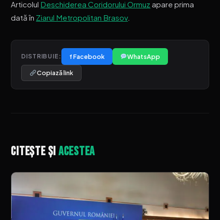
Articolul
Deschiderea Coridorului Ormuz
apare prima
dată în
Ziarul Metropolitan Brasov
.
f Facebook
WhatsApp
DISTRIBUIE:
Copiază link
Citește și
acestea