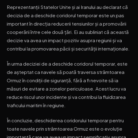
Reprezentanții Statelor Unite și ai Iranului au declarat că
decizia de a deschide coridorul temporar este un pas
important în direcția reducerii tensiunilor și a promovării
cooperării între cele două țări. Ei au subliniat că această
decizie va avea un impact pozitiv asupra regiunii și va
contribui la promovarea păcii și securității internaționale.
În urma deciziei de a deschide coridorul temporar, este
de așteptat ca navele să poată traversa strâmtoarea
Ormuz în condiții de siguranță, fără a fi nevoite să ia
măsuri de evitare a zonelor periculoase. Acest lucru va
reduce riscul unor incidente și va contribui la fluidizarea
traficului maritim în regiune.
În concluzie, deschiderea coridorului temporar pentru
toate navele prin strâmtoarea Ormuz este o evoluție
importantă care va avea un impact semnificativ asupra