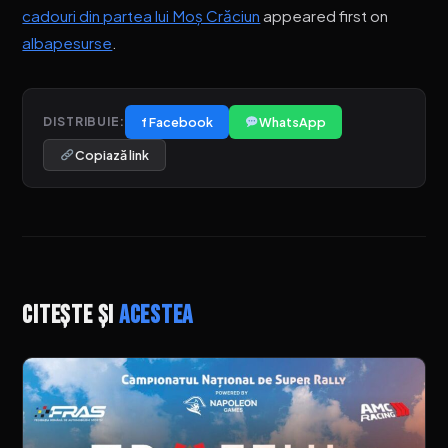
cadouri din partea lui Moș Crăciun
appeared first on
albapesurse
.
f Facebook
WhatsApp
DISTRIBUIE:
Copiază link
Citește și
acestea