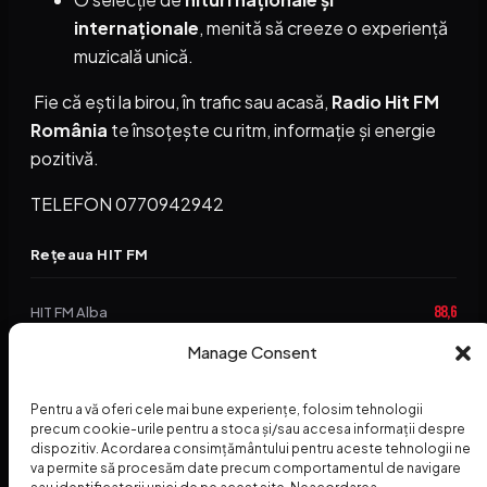
internaționale
, menită să creeze o experiență
muzicală unică.
Fie că ești la birou, în trafic sau acasă,
Radio Hit FM
România
te însoțește cu ritm, informație și energie
pozitivă.
TELEFON 0770942942
Rețeaua HIT FM
88,6
HIT FM Alba
Manage Consent
94,2
HIT FM Brașov
89,5
HIT FM Harghita
Pentru a vă oferi cele mai bune experiențe, folosim tehnologii
precum cookie-urile pentru a stoca și/sau accesa informații despre
94,3
HIT FM Abrud
dispozitiv. Acordarea consimțământului pentru aceste tehnologii ne
va permite să procesăm date precum comportamentul de navigare
95,1
HIT FM Horezu