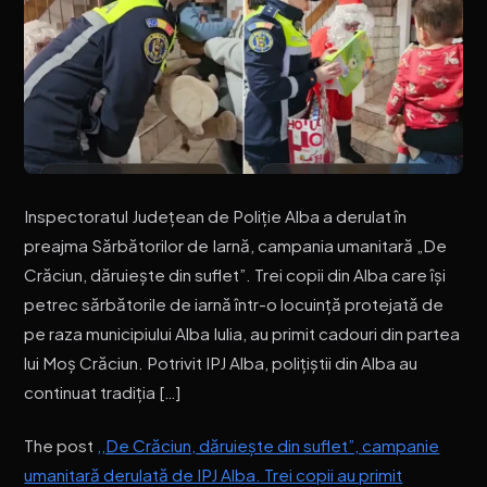
Inspectoratul Județean de Poliție Alba a derulat în
preajma Sărbătorilor de Iarnă, campania umanitară „De
Crăciun, dăruiește din suflet”. Trei copii din Alba care își
petrec sărbătorile de iarnă într-o locuință protejată de
pe raza municipiului Alba Iulia, au primit cadouri din partea
lui Moș Crăciun. Potrivit IPJ Alba, polițiștii din Alba au
continuat tradiția […]
The post
,,De Crăciun, dăruiește din suflet”, campanie
umanitară derulată de IPJ Alba. Trei copii au primit