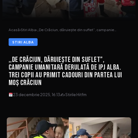
Acasă
›
Stiri Alba
›
,,De Crăciun, dăruiește din suflet”, campanie…
STIRI ALBA
,,De Crăciun, dăruiește din suflet”,
campanie umanitară derulată de IPJ Alba.
Trei copii au primit cadouri din partea lui
Moș Crăciun
23 decembrie 2025, 16:13
✍ Stirile Hitfm