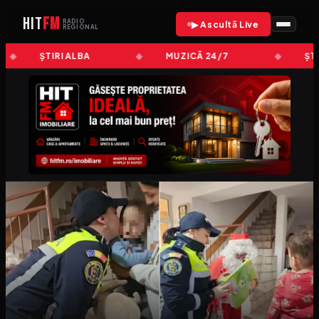
HIT
FM
RADIO
▶ Ascultă Live
REGIONAL
ȘTIRI ALBA
MUZICĂ 24/7
ȘTI