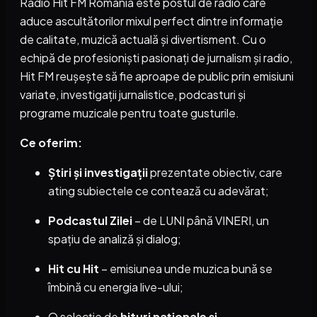
Radio Hit FM România este postul de radio care
aduce ascultătorilor mixul perfect dintre informație
de calitate, muzică actuală și divertisment. Cu o
echipă de profesioniști pasionați de jurnalism și radio,
Hit FM reușește să fie aproape de public prin emisiuni
variate, investigații jurnalistice, podcasturi și
programe muzicale pentru toate gusturile.
Ce oferim:
Știri și investigații
prezentate obiectiv, care
ating subiectele ce contează cu adevărat;
Podcastul Zilei
– de LUNI până VINERI, un
spațiu de analiză și dialog;
Hit cu Hit
– emisiunea unde muzica bună se
îmbină cu energia live-ului;
O selecție de
hituri naționale și