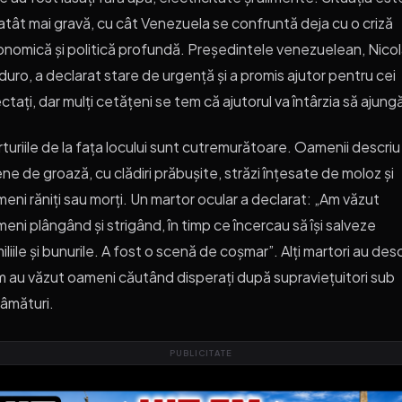
atât mai gravă, cu cât Venezuela se confruntă deja cu o criză
nomică și politică profundă. Președintele venezuelean, Nico
uro, a declarat stare de urgență și a promis ajutor pentru cei
ctați, dar mulți cetățeni se tem că ajutorul va întârzia să ajung
turiile de la fața locului sunt cutremurătoare. Oamenii descriu
ne de groază, cu clădiri prăbușite, străzi înțesate de moloz și
eni răniți sau morți. Un martor ocular a declarat: „Am văzut
eni plângând și strigând, în timp ce încercau să își salveze
iliile și bunurile. A fost o scenă de coșmar”. Alți martori au desc
 au văzut oameni căutând disperați după supraviețuitori sub
âmături.
PUBLICITATE