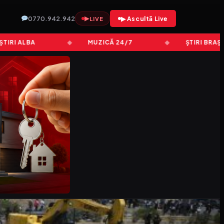
0770.942.942
▶
▶ Ascultă Live
LIVE
ALBA
MUZICĂ 24/7
ȘTIRI BRAȘOV