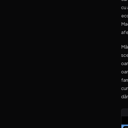
cu 
eco
Mad
afe
Măr
sce
oam
oam
fam
cum
dăr