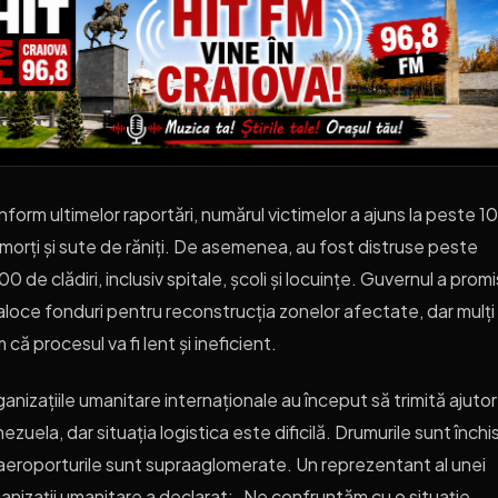
form ultimelor raportări, numărul victimelor a ajuns la peste 1
morți și sute de răniți. De asemenea, au fost distruse peste
00 de clădiri, inclusiv spitale, școli și locuințe. Guvernul a promi
aloce fonduri pentru reconstrucția zonelor afectate, dar mulți
 că procesul va fi lent și ineficient.
anizațiile umanitare internaționale au început să trimită ajutor
ezuela, dar situația logistica este dificilă. Drumurile sunt închi
 aeroporturile sunt supraaglomerate. Un reprezentant al unei
anizații umanitare a declarat: „Ne confruntăm cu o situație