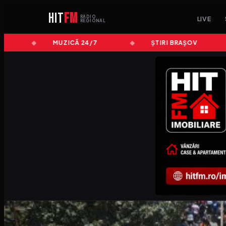
HIT
FM
RADIO
LIVE
REGIONAL
MUZICĂ 24/7
ȘTIRI BRAȘOV