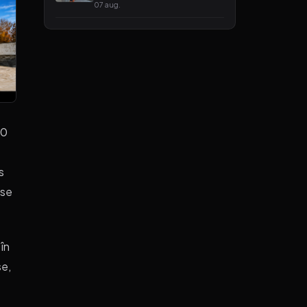
07 aug.
00
s
 se
 în
se,