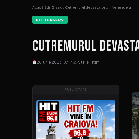
Acasă
›
Stiri Brasov
›
Cutremurul devastator din Venezuela
STIRI BRASOV
Cutremurul devasta
28 iunie 2026, 07:14
✍ Stirile Hitfm
PUBLICITATE