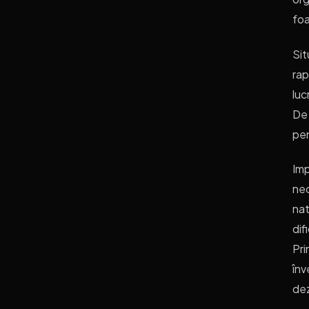
foa
Sit
rap
luc
De 
pen
Imp
nec
nat
dif
Pri
înv
dez