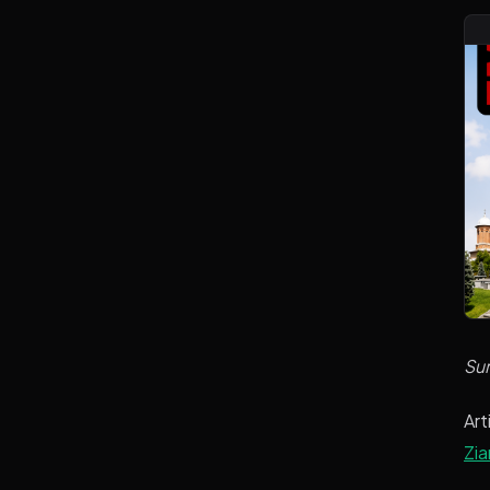
Su
Art
Zia