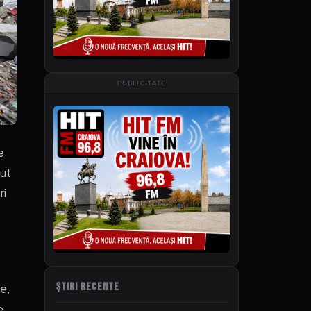
PUBLICITATE
e
vut
ri
ȘTIRI RECENTE
le,
e