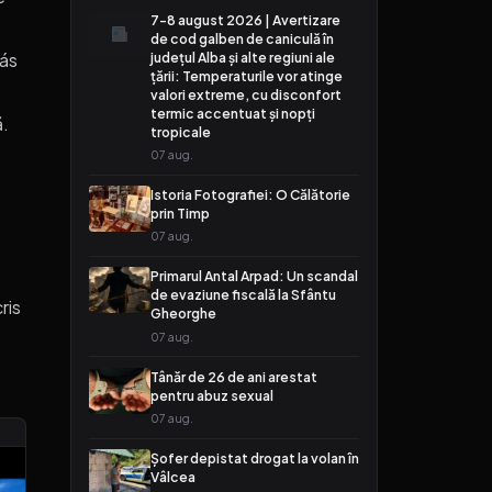
7-8 august 2026 | Avertizare
de cod galben de caniculă în
județul Alba și alte regiuni ale
lás
țării: Temperaturile vor atinge
valori extreme, cu disconfort
termic accentuat și nopți
ă.
tropicale
07 aug.
Istoria Fotografiei: O Călătorie
prin Timp
07 aug.
Primarul Antal Arpad: Un scandal
de evaziune fiscală la Sfântu
ris
Gheorghe
07 aug.
Tânăr de 26 de ani arestat
pentru abuz sexual
07 aug.
Șofer depistat drogat la volan în
Vâlcea