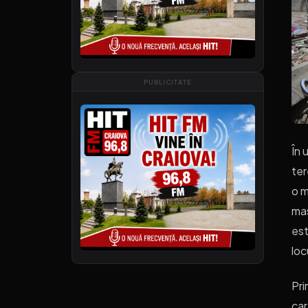
PUBLICITATE
În 
ter
o m
mas
est
loc
Pri
car