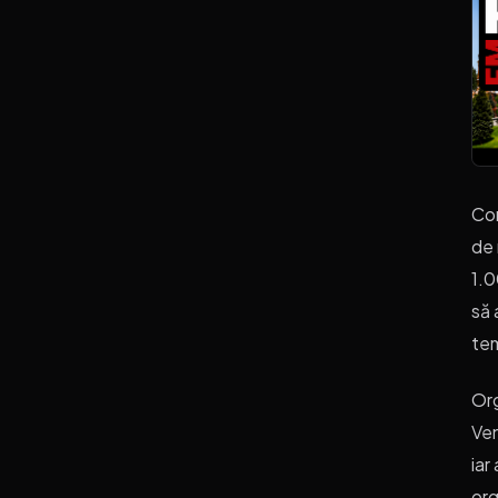
Con
de 
1.0
să 
tem
Org
Ven
iar
org