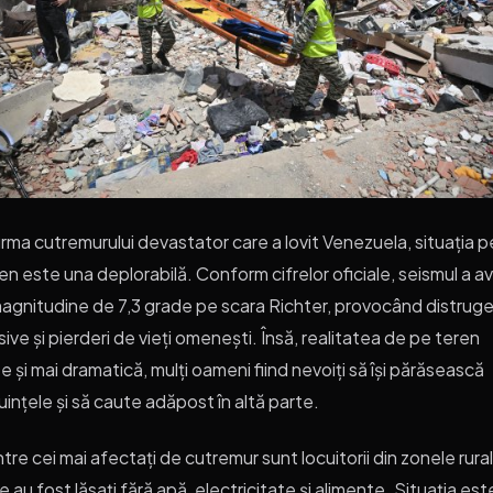
urma cutremurului devastator care a lovit Venezuela, situația p
en este una deplorabilă. Conform cifrelor oficiale, seismul a a
agnitudine de 7,3 grade pe scara Richter, provocând distruge
ive și pierderi de vieți omenești. Însă, realitatea de pe teren
e și mai dramatică, mulți oameni fiind nevoiți să își părăsească
uințele și să caute adăpost în altă parte.
ntre cei mai afectați de cutremur sunt locuitorii din zonele rura
e au fost lăsați fără apă, electricitate și alimente. Situația est