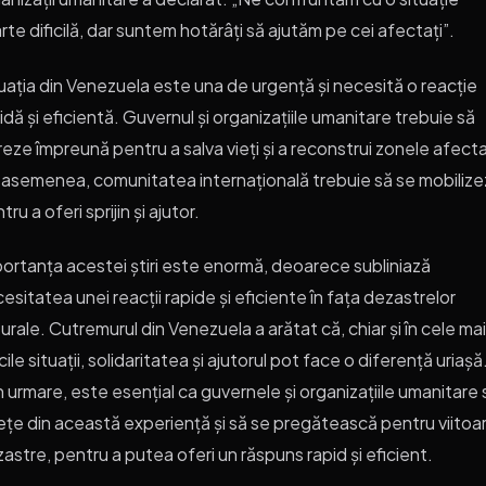
rte dificilă, dar suntem hotărâți să ajutăm pe cei afectați”.
uația din Venezuela este una de urgență și necesită o reacție
idă și eficientă. Guvernul și organizațiile umanitare trebuie să
reze împreună pentru a salva vieți și a reconstrui zonele afect
asemenea, comunitatea internațională trebuie să se mobiliz
tru a oferi sprijin și ajutor.
ortanța acestei știri este enormă, deoarece subliniază
esitatea unei reacții rapide și eficiente în fața dezastrelor
urale. Cutremurul din Venezuela a arătat că, chiar și în cele mai
icile situații, solidaritatea și ajutorul pot face o diferență uriașă
n urmare, este esențial ca guvernele și organizațiile umanitare 
ețe din această experiență și să se pregătească pentru viitoa
astre, pentru a putea oferi un răspuns rapid și eficient.