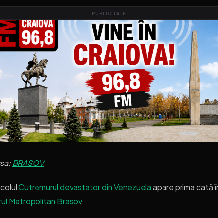
PUBLICITATE
rsa:
BRASOV
icolul
Cutremurul devastator din Venezuela
apare prima dată î
rul Metropolitan Brasov
.