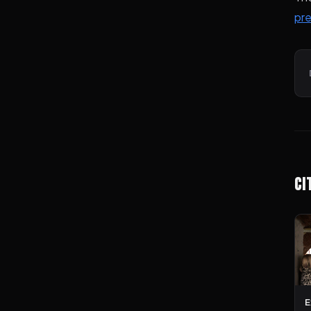
pre
Ci
E