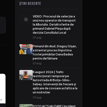
ȘTIRI RECENTE
VIDEO: Procesul de selecție a
unui nou operator de transport
la Alba Iulia. Detalii oferite de
primarul Gabriel Pleșa după
decizia Consiliului Local
07 aug.
Primarul din Aiud, Dragoș Crișan,
a intentat proces împotriva
fostei primărițe Oana Badea
pentru defăimare
07 aug.
8 august 2026 | Trafic
restricționat temporar pe
Autostrada A1 Boița-Sibiu-
Sebeș: Intervenții de frezare și
aplicare de covoare asfaltice la
un nod rutier
07 aug.
FOTO ACTUALIZARE | Incident