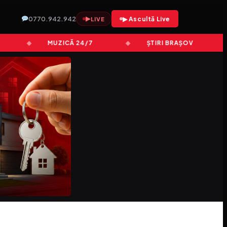
0770.942.942
▶
▶ Ascultă Live
LIVE
MUZICĂ 24/7
ȘTIRI BRAȘOV