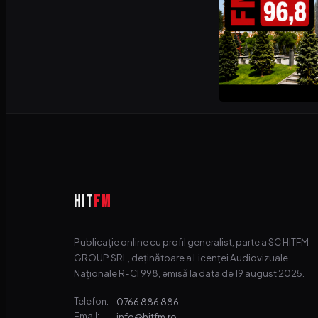
HIT
FM
Publicație online cu profil generalist, parte a SC HITFM
GROUP SRL, deținătoare a Licenței Audiovizuale
Naționale R-CI 998, emisă la data de 19 august 2025.
0766 886 886
Telefon:
info@hitfm.ro
Email: