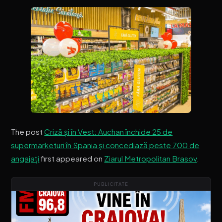
The post
Criză și în Vest: Auchan închide 25 de
supermarketuri în Spania și concediază peste 700 de
angajați
first appeared on
Ziarul Metropolitan Brasov
.
PUBLICITATE