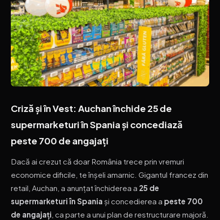
Criză și în Vest: Auchan închide 25 de
supermarketuri în Spania și concediază
peste 700 de angajați
Dacă ai crezut că doar România trece prin vremuri
economice dificile, te înșeli amarnic. Gigantul francez din
retail, Auchan, a anunțat închiderea a
25 de
supermarketuri în Spania
și concedierea a
peste 700
de angajați
, ca parte a unui plan de restructurare majoră.