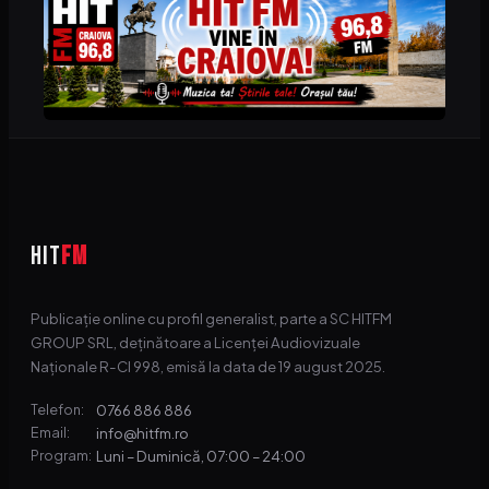
HIT
FM
Publicație online cu profil generalist, parte a SC HITFM
GROUP SRL, deținătoare a Licenței Audiovizuale
Naționale R-CI 998, emisă la data de 19 august 2025.
0766 886 886
Telefon:
info@hitfm.ro
Email:
Luni – Duminică, 07:00 – 24:00
Program: