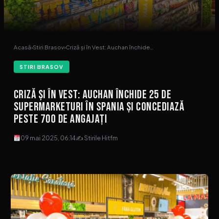
Acasă
›
Stiri Brasov
›
Criză și în Vest: Auchan închide…
STIRI BRASOV
Criză și în Vest: Auchan închide 25 de
supermarketuri în Spania și concediază
peste 700 de angajați
09 mai 2025, 06:14
✍ Stirile Hitfm