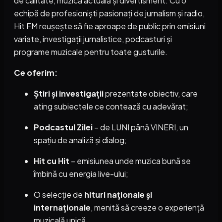
de calitate, muzică actuală și divertisment. Cu o
echipă de profesioniști pasionați de jurnalism și radio,
Hit FM reușește să fie aproape de public prin emisiuni
variate, investigații jurnalistice, podcasturi și
programe muzicale pentru toate gusturile.
Ce oferim:
Știri și investigații
prezentate obiectiv, care
ating subiectele ce contează cu adevărat;
Podcastul Zilei
– de LUNI până VINERI, un
spațiu de analiză și dialog;
Hit cu Hit
– emisiunea unde muzica bună se
îmbină cu energia live-ului;
O selecție de
hituri naționale și
internaționale
, menită să creeze o experiență
muzicală unică.