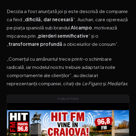
Decizia a fost anunțată joi și este descrisă de companie
ca fiind „
dificilă, dar necesară
”. Auchan, care operează
pe piața spaniolă sub brandul
Alcampo
, motivează
mișcarea prin „
pierderi semnificative
” și o
„
transformare profundă
a obiceiurilor de consum”.
„Comerțul cu amănuntul trece printr-o schimbare
radicală, iar modelul nostru trebuie adaptat la noile
comportamente ale clienților”, au declarat
reprezentanții companiei, citați de
Le Figaro
și
Mediafax
.
PUBLICITATE