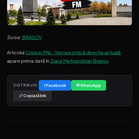
Sursa:
BRASOV
Articolul
Crisis in PNL: Veștea critică direcția actuală
apare prima dată în
Ziarul Metropolitan Brasov
.
f Facebook
WhatsApp
DISTRIBUIE:
Copiază link