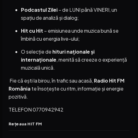
Podcastul Zilei
– de LUNI până VINERI, un
spațiu de analiză și dialog;
Hit cu Hit
– emisiunea unde muzica bună se
îmbină cu energia live-ului;
O selecție de
hituri naționale și
internaționale
, menită să creeze o experiență
muzicală unică.
Fie că ești la birou, în trafic sau acasă,
Radio Hit FM
România
te însoțește cu ritm, informație și energie
pozitivă.
TELEFON 0770942942
Rețeaua HIT FM