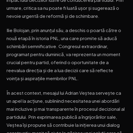
urmare, critica sa nu poate fi luată ușor și sugerează o
nevoie urgentă de reformă și de schimbare.
Ilie Bolojan, prin anunțul său, a deschis o poartă către o
nouă etapă în istoria PNL, una care promite să aducă
schimbări semnificative. Congresul extraordinar,
programat pentru duminică, va reprezenta un moment
crucial pentru partid, oferind o oportunitate de a
reevalua direcția și de a lua decizii care să reflecte
voința și aspirațiile membrilor PNL.
În acest context, mesajul lui Adrian Veștea servește ca
un apel la acțiune, subliniind necesitatea unei abordări
mai incluzive și mai transparente în procesul decizional al
partidului. Prin exprimarea publică a îngrijorărilor sale,
Veștea își propune să contribuie la inițierea unui dialog
constructiv, menit să ajute la găsirea unei soluții care să