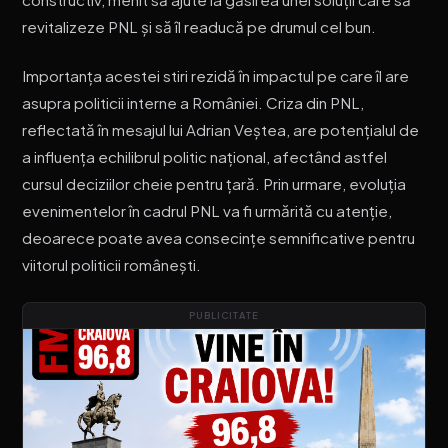
revitalizeze PNL și să îl readucă pe drumul cel bun.
Importanța acestei stiri rezidă în impactul pe care îl are
asupra politicii interne a României. Criza din PNL,
reflectată în mesajul lui Adrian Veștea, are potențialul de
a influența echilibrul politic național, afectând astfel
cursul deciziilor cheie pentru țară. Prin urmare, evoluția
evenimentelor în cadrul PNL va fi urmărită cu atenție,
deoarece poate avea consecințe semnificative pentru
viitorul politicii românești.
PUBLICITATE