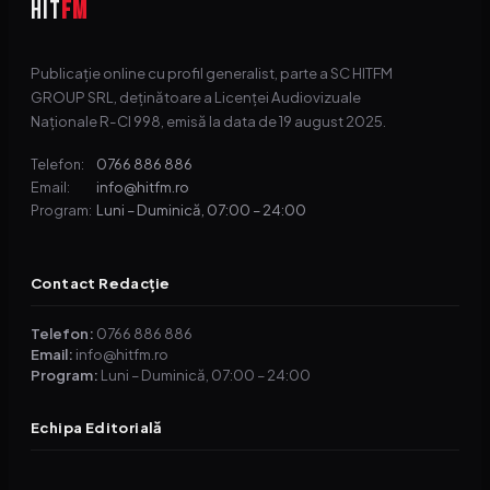
HIT
FM
Publicație online cu profil generalist, parte a SC HITFM
GROUP SRL, deținătoare a Licenței Audiovizuale
Naționale R-CI 998, emisă la data de 19 august 2025.
0766 886 886
Telefon:
info@hitfm.ro
Email:
Luni – Duminică, 07:00 – 24:00
Program:
Contact Redacție
Telefon:
0766 886 886
Email:
info@hitfm.ro
Program:
Luni – Duminică, 07:00 – 24:00
Echipa Editorială