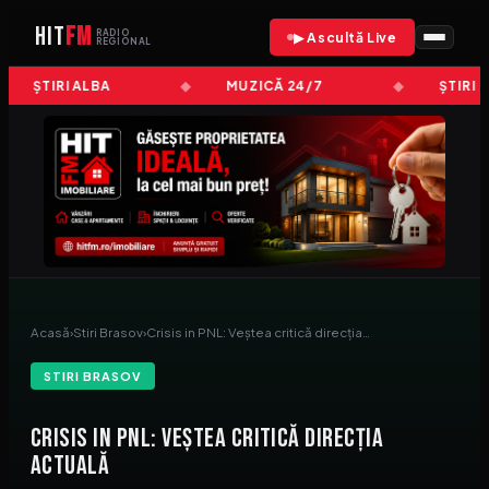
HIT
FM
RADIO
▶ Ascultă Live
REGIONAL
ȘTIRI ALBA
MUZICĂ 24/7
ȘTIRI 
Acasă
›
Stiri Brasov
›
Crisis in PNL: Veștea critică direcția…
STIRI BRASOV
Crisis in PNL: Veștea critică direcția
actuală