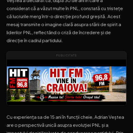
Veștea a declarat că, după 30 de ani în care a
considerat că a văzut multe în PNL, constată cu tristețe
că lucrurile merg într-o direcție profund greșită. Acest
mesaj transmite o imagine clară asupra stării de spirit a
liderilor PNL, reflectând o criză de încredere și de
direcție în cadrul partidului.
PUBLICITATE
Cu experiența sa de 15 ani în funcții cheie, Adrian Veștea
are o perspectivă unică asupra evoluției PNL și a
impactului deciziilor luate de conducerea partidului. Prin